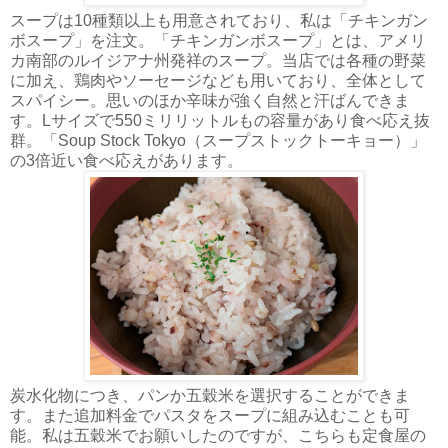
スープは10種類以上も用意されており、私は「チキンガン
ボスープ」を注文。「チキンガンボスープ」とは、アメリ
カ南部のルイジアナ州発祥のスープ。当店では各種の野菜
に加え、鶏肉やソーセージなども用いており、全体として
スパイシー。思いのほか辛味が強く自然と汗ばんできま
す。Lサイズで550ミリリットルもの容量があり食べ応え抜
群。「Soup Stock Tokyo（スープストックトーキョー）」
の3倍近い食べ応えがあります。
炭水化物につき、パンか五穀米を選択することができま
す。また追加料金でパスタをスープに組み込むことも可
能。私は五穀米でお願いしたのですが、こちらも定食屋の