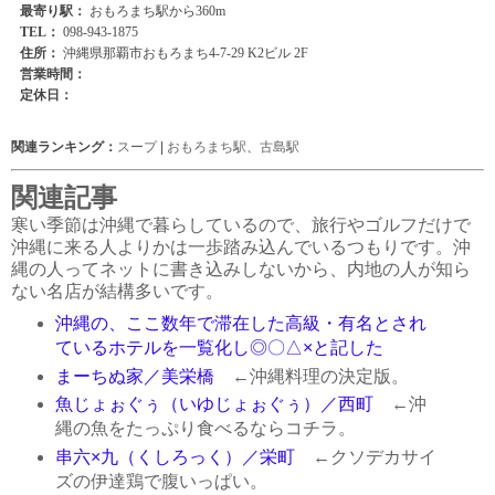
関連ランキング：
スープ
|
おもろまち駅
、
古島駅
関連記事
寒い季節は沖縄で暮らしているので、旅行やゴルフだけで
沖縄に来る人よりかは一歩踏み込んでいるつもりです。沖
縄の人ってネットに書き込みしないから、内地の人が知ら
ない名店が結構多いです。
沖縄の、ここ数年で滞在した高級・有名とされ
ているホテルを一覧化し◎〇△×と記した
まーちぬ家／美栄橋
←沖縄料理の決定版。
魚じょぉぐぅ（いゆじょぉぐぅ）／西町
←沖
縄の魚をたっぷり食べるならコチラ。
串六×九（くしろっく）／栄町
←クソデカサイ
ズの伊達鶏で腹いっぱい。