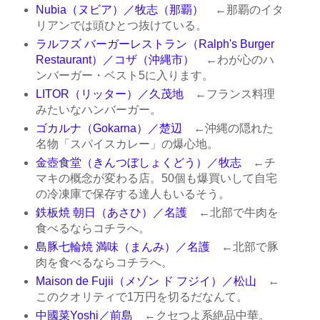
Nubia（ヌビア）／牧志（那覇）
←那覇のイタ
リアンでは頭ひとつ抜けている。
ラルフズ バーガーレストラン（Ralph's Burger
Restaurant）／コザ（沖縄市）
←わが心のハ
ンバーガー・ベスト5に入ります。
LITOR（リッター）／久茂地
←フランス料理
みたいなハンバーガー。
ゴカルナ（Gokarna）／楚辺
←沖縄の隠れた
名物「スパイスカレー」の爆心地。
金壺食堂（きんつぼしょくどう）／牧志
←チ
マキの概念が変わる店。50個も爆買いして自宅
の冷凍庫で保存する達人もいるそう。
鉄板焼 朝日（あさひ）／名護
←北部で牛肉を
食べるならコチラへ。
島豚七輪焼 満味（まんみ）／名護
←北部で豚
肉を食べるならコチラへ。
Maison de Fujii（メゾン ド フジイ）／松山
←
このクオリティで1万円を切るだなんて。
中國菜Yoshi／前島
←クセつよ系絶品中華。