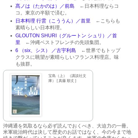
髙ノは（たかのは）／前島
←日本料理ならコ
コ。東京の半額で済む。
日本料理 行雲（こううん）／首里
←こちらも
素晴らしい日本料理。
GLOUTON SHURI（グルートン シュリ）／首
里
←沖縄ベストフレンチの先頭集団。
6 （six、シス） ／古宇利島
←世界でもトップ
クラスに眺望が素晴らしいフランス料理店。味
も抜群。
宝島（上） （講談社文
庫） [ 真藤 順丈 ]
沖縄通を気取るなら必ず読んでおくべき、大迫力の一冊。
米軍統治時代は決して歴史のお話ではなく、今の今まで地