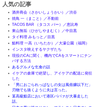
人気の記事
酒井商会（さかいしょうかい）／渋谷
焼鳥 一（まこと）／不動前
TACOS BAR （タコス バー）／恵比寿
東山無垢（ひがしやまむく）／中目黒
タイ料理 みもっと／目黒
鮨料理 一高（いちたか）／大濠公園（福岡）
インスタ映えするヤクザたち
現役のCAに聞く、機内でCAをスマートにナン
パする方法
あるグルメな乞食の話
イケアの倉庫で絶望し、アイケアの配送に発狂
した
「男におごられっぱなしの女は風俗嬢以下だ」
刃物でも抜くように夫は言った。
某高級鮨店において港区ババァが大暴走した
話。