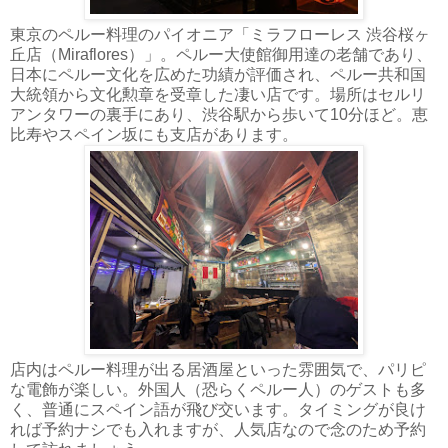
東京のペルー料理のパイオニア「ミラフローレス 渋谷桜ヶ
丘店（Miraflores）」。ペルー大使館御用達の老舗であり、
日本にペルー文化を広めた功績が評価され、ペルー共和国
大統領から文化勲章を受章した凄い店です。場所はセルリ
アンタワーの裏手にあり、渋谷駅から歩いて10分ほど。恵
比寿やスペイン坂にも支店があります。
店内はペルー料理が出る居酒屋といった雰囲気で、パリピ
な電飾が楽しい。外国人（恐らくペルー人）のゲストも多
く、普通にスペイン語が飛び交います。タイミングが良け
れば予約ナシでも入れますが、人気店なので念のため予約