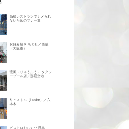
高級レストランでナメられ
ないためのマナー集
お好み焼き ちとせ／西成
（大阪市）
琉風（りゅうふう） タクシ
ープール店／那覇空港
リュストル（Lustre）／六
本木
ビストロおむすび 目黒