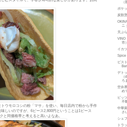
（
ポケ
炭割
OKIN
ニ
天ぷら
VIN
市
イカ
Spic
ビスト
Ba
デト
（d
ろま
空弁
め
ピッツ
不
なトウモロコシの粉「マサ」を使い、毎日店内で粉から手作
中華
しいのですが、6ピース2,800円ということは1ピース
さ
ックと同価格帯と考えると高いよなあ。
シェフ
トラッ