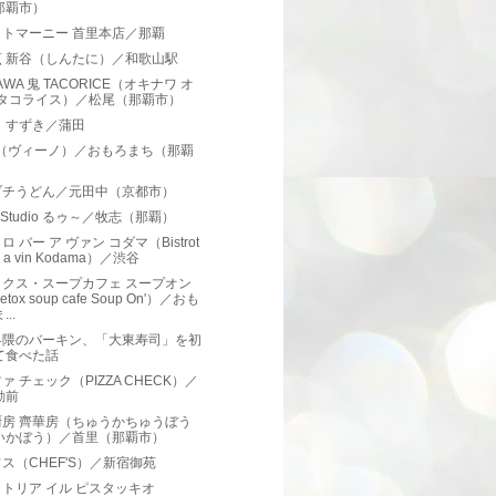
那覇市）
ットマーニー 首里本店／那覇
烹 新谷（しんたに）／和歌山駅
AWA 鬼 TACORICE（オキナワ オ
 タコライス）／松尾（那覇市）
 すずき／蒲田
O（ヴィーノ）／おもろまち（那覇
）
ヅチうどん／元田中（京都市）
e Studio るゥ～／牧志（那覇）
ロ バー ア ヴァン コダマ（Bistrot
r a vin Kodama）／渋谷
ックス・スープカフェ スープオン
etox soup cafe Soup On'）／おも
...
界隈のバーキン、「大東寿司」を初
て食べた話
ァ チェック（PIZZA CHECK）／
動前
厨房 齊華房（ちゅうかちゅうぼう
いかぼう）／首里（那覇市）
ス（CHEF'S）／新宿御苑
トリア イル ピスタッキオ