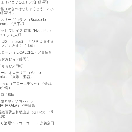
るま（いとぐるま）／泊（那覇）
食堂（かきのはなしょくどう）／小
（那覇市）
スリー ギョラン （Brasserie
oran）／八丁堀
ト プレイス 京都（Hyatt Place
oto）／丸太町
ば益々-masu2-（えびそば ますま
）／おもろまち（那覇）
カローレ（IL CALORE）／高輪台
 おおむら／静岡市
 もぉむ／田町
ーレ オステリア （Volare
teria）／久米（那覇）
 Edesse （アローエデッセ）／金武
（沖縄）
ヒロ／梅田
焼と串カツ マハカラ
MAHAKALA）／中目黒
 近鉄百貨店和歌山店（せいの）／和
山駅
とり酒場55（ゴーゴー）／京急蒲田