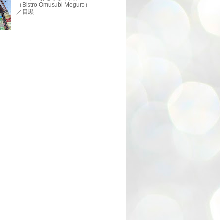
（Bistro Omusubi Meguro）
／目黒