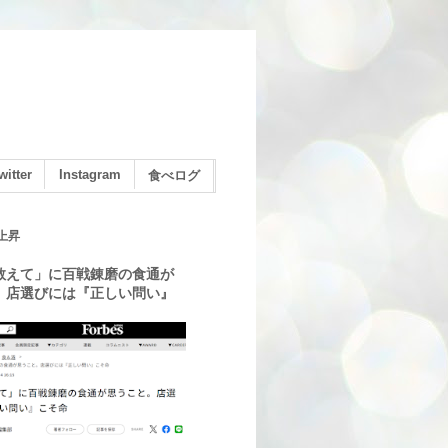
witter
Instagram
食べログ
上昇
教えて」に百戦錬磨の食通が
。店選びには『正しい問い』