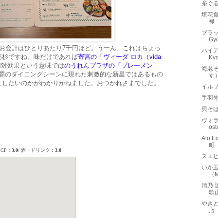
糸ぐ
垣花
禄
ブラッ
Gy
お会計はひとりあたり7千円ほど。うーん、これはちょっ
ハイアッ
高杉ですね。味だけであれば
寄宮の「ヴィーダ ロカ（vida
Ky
用対効果という意味では
のうれんプラザの「ブレーメン
海老そ
覇のダイニングシーンに現れた刺激的な新星ではあるもの
す
としたいのかがわかりかねました。おつかれさまでした。
イル 
手羽先
貝そば
ヴォラ
os
Alo
町
スエ
いか玉
（
清乃
歌
やき
店