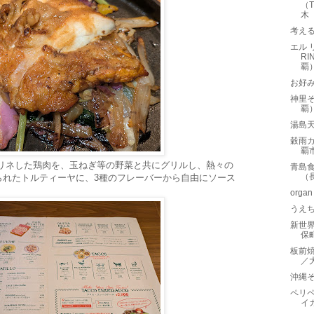
（T
木
考え
エル 
RI
覇
お好み
神里
覇
湯島
穀雨
覇
マリネした鶏肉を、玉ねぎ等の野菜と共にグリルし、熱々の
青島
（
られたトルティーヤに、3種のフレーバーから自由にソース
org
うえ
新世
保
板前焼
／
沖縄
ペリ
イカ