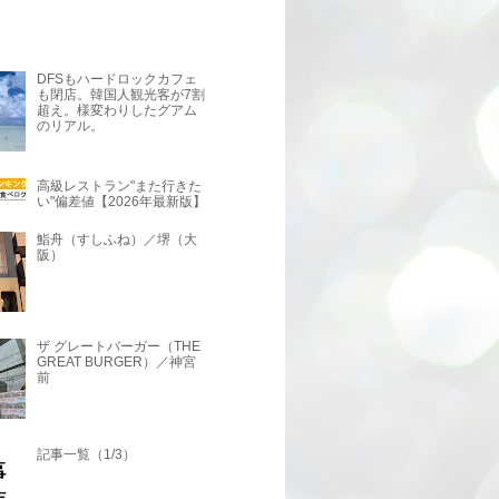
DFSもハードロックカフェ
も閉店。韓国人観光客が7割
超え。様変わりしたグアム
のリアル。
高級レストラン"また行きた
い"偏差値【2026年最新版】
鮨舟（すしふね）／堺（大
阪）
ザ グレートバーガー（THE
GREAT BURGER）／神宮
前
記事一覧（1/3）