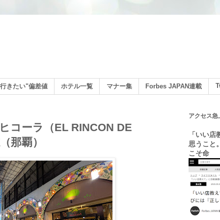
ン
T
行きたい"偏差値
ホテル一覧
マナー集
Forbes JAPAN連載
アクセス急
コーラ（EL RINCON DE
「いい店
志（那覇）
思うこと
こそ命