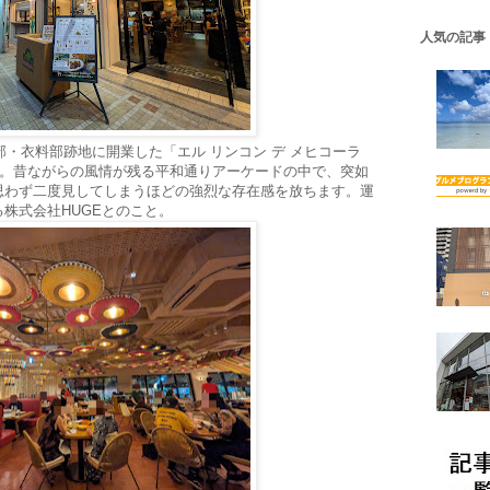
人気の記事
部・衣料部跡地に開業した「エル リンコン デ メヒコーラ
COLA）」。昔ながらの風情が残る平和通りアーケードの中で、突如
思わず二度見してしまうほどの強烈な存在感を放ちます。運
株式会社HUGEとのこと。