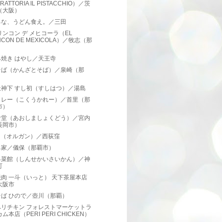
RATTORIA IL PISTACCHIO）／茨
（大阪）
るな、うどん食え。／三田
リンコン デ メヒコーラ（EL
NCON DE MEXICOLA）／牧志（那
）
焼き はやし／天王寺
そば（かんざとそば）／泉崎（那
）
天神下 すし初（すしはつ）／湯島
カレー（こくうかれー）／首里（那
市）
食堂（あおしましょくどう）／宮内
長岡市）
an （オルガン）／西荻窪
ち家／儀保（那覇市）
界菜館（しんせかいさいかん）／神
町
肉 一斗（いっと） 天下茶屋本店
大阪市
そば ひので／壺川（那覇）
ペリチキン フォレストマーケットラ
ム本店（PERI PERI CHICKEN）