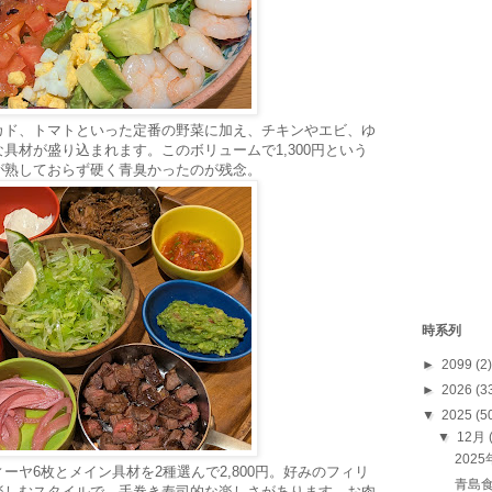
カド、トマトといった定番の野菜に加え、チキンやエビ、ゆ
具材が盛り込まれます。このボリュームで1,300円という
が熟しておらず硬く青臭かったのが残念。
時系列
►
2099
(2)
►
2026
(3
▼
2025
(5
▼
12月
202
ヤ6枚とメイン具材を2種選んで2,800円。好みのフィリ
青島
楽しむスタイルで、手巻き寿司的な楽しさがあります。お肉