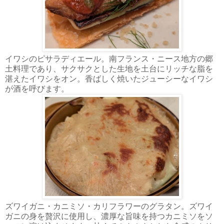
イワシのピサラディエール。南フランス・ニース地方の郷
土料理であり、サクサクとした生地を土台にリッチな脂を
湛えたイワシをオン。香ばしく焼いたジューシーなイワシ
が酒を呼びます。
ズワイガニ・カニミソ・カリフラワーのグラタン。ズワイ
ガニの身を贅沢に使用し、濃厚な旨味を持つカニミソをソ