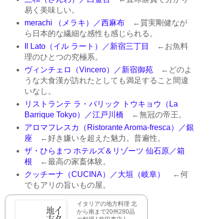
易く美味しい。
merachi （メラキ）／西麻布
←質実剛健なが
ら日本的な繊細な感性も感じられる。
Il Lato（イル ラート）／新宿三丁目
←お魚料
理のひとつの究極系。
ヴィンチェロ（Vincero）／新宿御苑
←どのよ
うな大食漢が訪れたとしても満足すること間違
いなし。
リストランテ ラ・バリック トウキョウ（La
Barrique Tokyo）／江戸川橋
←無冠の帝王。
アロマフレスカ（Ristorante Aroma-fresca）／銀
座
←好き嫌いを超えた魅力。普遍性。
ザ・ひらまつ ホテルズ＆リゾーツ 仙石原／箱
根
←最高の家畜体験。
クッチーナ（CUCINA）／大垣（岐阜）
←何
でもアリの旨いもの屋。
イタリアの地方料理 北
から南まで20州280品