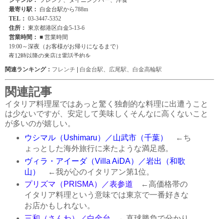
関連ランキング：
フレンチ
|
白金台駅
、
広尾駅
、
白金高輪駅
関連記事
イタリア料理屋ではあっと驚く独創的な料理に出遭うこと
は少ないですが、安定して美味しくそんなに高くないこと
が多いのが嬉しい。
ウシマル（Ushimaru）／山武市（千葉）
←ち
ょっとした海外旅行に来たような満足感。
ヴィラ・アイーダ（Villa AiDA）／岩出（和歌
山）
←我が心のイタリアン第1位。
プリズマ（PRISMA）／表参道
←高価格帯の
イタリア料理という意味では東京で一番好きな
お店かもしれない。
三和（さんわ）／白金台
←直球勝負で分かり