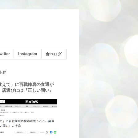
witter
Instagram
食べログ
上昇
教えて」に百戦錬磨の食通が
。店選びには『正しい問い』