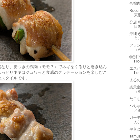
合鴨
Rec
東
分店 
目
沖縄
市
フラ
（
特別フ
Fl
異なり、皮つきの鶏肉（モモ？）でネギをくるりと巻き込ん
エスパ
しっとりネギはジュワっと食感のグラデーションを楽しむこ
L
のスタイルです。
よるの
楽天皇朝
（
たこ
ハち
／
ガー
ん
やき
Tam