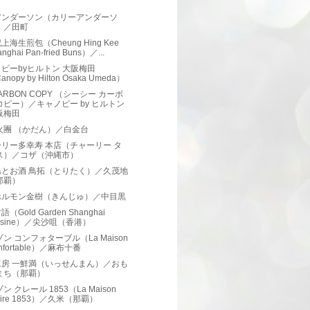
）
アンダーソン（カリーアンダーソ
）／田町
上海生煎包（Cheung Hing Kee
nghai Pan-fried Buns）／...
ピーbyヒルトン 大阪梅田
anopy by Hilton Osaka Umeda）
CARBON COPY （シーシー カーボ
コピー）／キャノピー by ヒルトン
阪梅田
火團 （かだん）／白金台
リー多幸寿 本店（チャーリー タ
ス）／コザ（沖縄市）
鳥とお酒 鳥拓（とりたく）／久茂地
那覇）
ホルモン金樹（きんじゅ）／中目黒
（Gold Garden Shanghai
isine）／尖沙咀（香港）
ゾン コンフォターブル（La Maison
nfortable）／麻布十番
工房 一鮮満（いっせんまん）／おも
まち（那覇）
ン クレール 1853（La Maison
aire 1853）／久米（那覇）