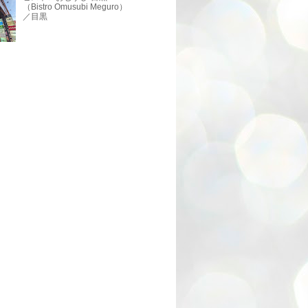
（Bistro Omusubi Meguro）
／目黒