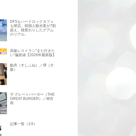
DFSもハードロックカフェ
も閉店。韓国人観光客が7割
超え。様変わりしたグアム
のリアル。
高級レストラン"また行きた
い"偏差値【2026年最新版】
鮨舟（すしふね）／堺（大
阪）
ザ グレートバーガー（THE
GREAT BURGER）／神宮
前
記事一覧（1/3）