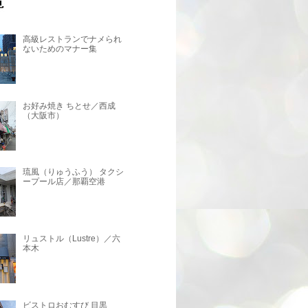
高級レストランでナメられ
ないためのマナー集
お好み焼き ちとせ／西成
（大阪市）
琉風（りゅうふう） タクシ
ープール店／那覇空港
リュストル（Lustre）／六
本木
ビストロおむすび 目黒