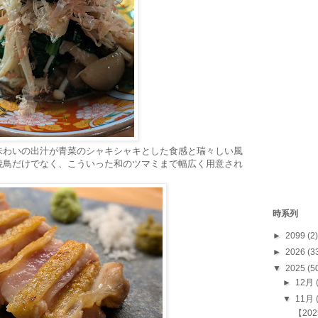
味わいの出汁が青菜のシャキシャキとした食感と瑞々しい風
焼鳥だけでなく、こういった和のツマミまで幅広く用意され
時系列
►
2099
(2)
►
2026
(3
▼
2025
(5
►
12月
▼
11月
【20