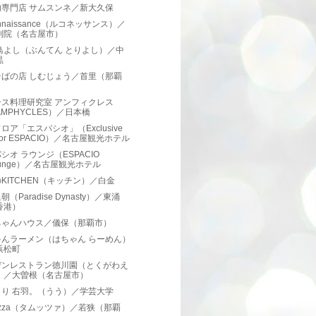
肉専門店 サムスンネ／新大久保
onnaissance（ルコネッサンス）／
別院（名古屋市）
鳥よし（ぶんてん とりよし）／中
黒
そばの店 しむじょう／首里（那覇
）
ンス料理研究室 アンフィクレス
AMPHYCLES）／日本橋
ロア「エスパシオ」（Exclusive
oor ESPACIO）／名古屋観光ホテル
シオ ラウンジ（ESPACIO
ounge）／名古屋観光ホテル
KITCHEN（キッチン）／白金
（Paradise Dynasty）／東涌
香港）
ちゃんハウス／儀保（那覇市）
ゃんラーメン（はちゃん らーめん）
浜松町
デンレストラン徳川園（とくがわえ
）／大曽根（名古屋市）
とり 右羽。（うう）／学芸大学
uzza（タムッツァ）／若狭（那覇