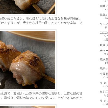
市
咖哩
ン
祥興記
力強い歯ごたえと、噛むほどに溢れる上質な旨味が特長的。
Sha
「かんずり」が、爽やかな柚子の香りとまろやかな辛味、そ
キャノ
（C
CC:
ン
大
焼鳥 
チャー
コ
焼き
（
焼肉
个園竹語
Cu
ラ メ
Co
魚彩
る食感で、凝縮された鶏本来の濃厚な旨味と、上質な脂の甘
ろ
す。塩焼きで素材の味そのものを楽しむことができるのがと
ラ メゾ
Cl