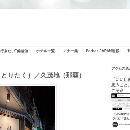
ン
T
行きたい"偏差値
ホテル一覧
マナー集
Forbes JAPAN連載
アクセス急
（とりたく）／久茂地（那覇）
「いい店
思うこと
こそ命