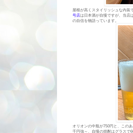
屋根が高くスタイリッシュな内装
号店
は日本酒が自慢ですが、当店
の自信を物語っています。
オリオンの中瓶が750円と、この
千円強～、自慢の焼酎はグラスで6