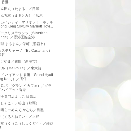
、香港
めん田丸（たまる）／目黒
めん丸富（まるとみ）／広尾
スカイシティ・マリオット・ホテル
ng Kong SkyCity Marriott Hote...
ークリスラウンジ（SilverKris
ounge）／香港国際空港
料理 まるまん／栄町（那覇市）
ステリャーノ（EL Castellano）
渋谷
たけやま／古町（新潟市）
ール（Ma Poule）／東大前
ド ハイアット 香港（Grand Hyatt
ng Kong）／湾仔
nd Café（グランド カフェ）／グラ
ドハイアット香港
餃子専門店よしこ 目黒店
（しゃこ）／松山（那覇）
味噌らーめん なかむら／目黒
亭（くろふねてい）／上野
食堂（くうこうしょくどう）／那覇
港