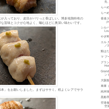
先
らー
らー
火が入っており、皮目がバリっと香ばしい。博多地鶏特有の
香港
（Ho
厚な旨味とコクが心地よく、噛むほどに奥深い味わいです。
シルバ
L
やぎ
エル カ
／
鮨は
マ プ
グラン
Ho
Gra
ン
大阪
車庫
せ串5本」をお願いしました。まずはササミ。程よくレアでサラ
純米
黒船
空港
空