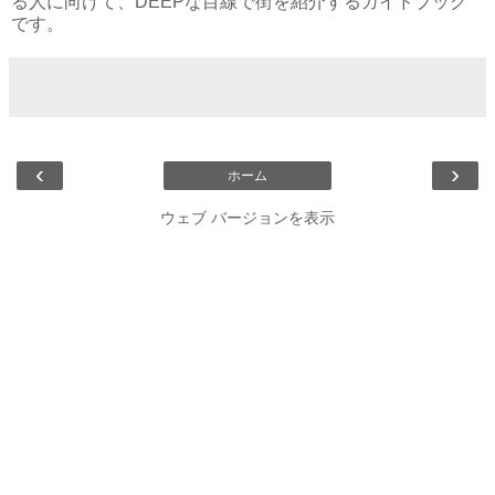
る人に向けて、DEEPな目線で街を紹介するガイドブック
です。
‹
›
ホーム
ウェブ バージョンを表示