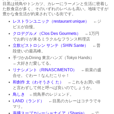
目黒は焼鳥やトンカツ、カレーにラーメンと生活に密着し
た飲食店が多く、そのいずれのレベルも高い。地味ですが
豊かな食生活が約束されている街です。
レストランユニック（restaurant unique）
←ジ
ビエが自慢。
クロデグルメ（Clos Des Gourmets）
←1万円
でお釣りが来るミラクルなフランス料理店
立飲ビストロシン サンテ（SHIN Sante）
←普
段使いの最高峰。
手づかみDining 東京ハンズ（Tokyo Hands）
←大好きだ愛してる。
リナシメント（RINASCIMENTO）
←前菜の盛
合せ。ぐわー！なんだこりゃ！
和創作 太（わそうさく た）
←これをお買い得
と言わずして何と呼べば良いのでしょうか。
鳥しき
←焼鳥界のレジェンド。
LAND（ランド）
←目黒のカレーはコチラでキ
マリ。
薬膳スープカレーシャナイア（Shania）
←で