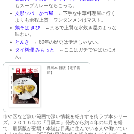
もスープカレーならこっち。
支那ソバ かづ屋
←下手な中華料理屋に行く
よりも余程上質。ワンタンメンはマスト。
鶏そば きび
←まるで上質な水炊き屋のような
味わい。
とんき
←80年の歴史は伊達じゃない。
タイ料理 みもっと
←ここはガチでやばたにえ
ん。
目黒本 新版【電子書
籍】
市や区など狭い範囲で深い情報を紹介する街ラブ本シリー
ズ。２０１５年の『目黒本』発売から約４年の年月を経
て、最新版が登場！本誌は目黒に住んでいる人や働いてい