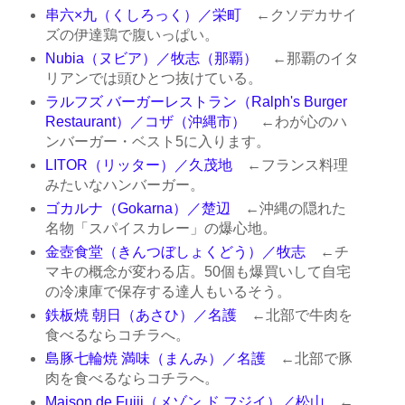
串六×九（くしろっく）／栄町
←クソデカサイ
ズの伊達鶏で腹いっぱい。
Nubia（ヌビア）／牧志（那覇）
←那覇のイタ
リアンでは頭ひとつ抜けている。
ラルフズ バーガーレストラン（Ralph's Burger
Restaurant）／コザ（沖縄市）
←わが心のハ
ンバーガー・ベスト5に入ります。
LITOR（リッター）／久茂地
←フランス料理
みたいなハンバーガー。
ゴカルナ（Gokarna）／楚辺
←沖縄の隠れた
名物「スパイスカレー」の爆心地。
金壺食堂（きんつぼしょくどう）／牧志
←チ
マキの概念が変わる店。50個も爆買いして自宅
の冷凍庫で保存する達人もいるそう。
鉄板焼 朝日（あさひ）／名護
←北部で牛肉を
食べるならコチラへ。
島豚七輪焼 満味（まんみ）／名護
←北部で豚
肉を食べるならコチラへ。
Maison de Fujii（メゾン ド フジイ）／松山
←