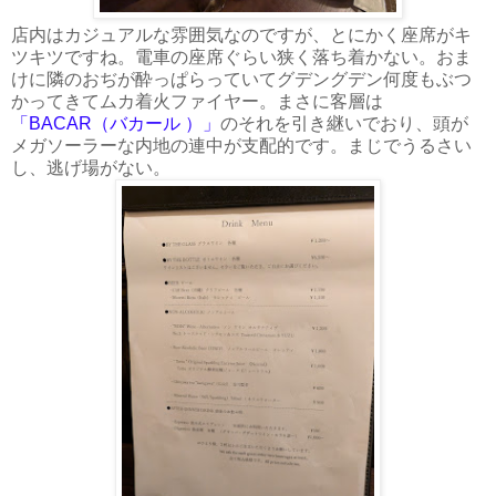
店内はカジュアルな雰囲気なのですが、とにかく座席がキ
ツキツですね。電車の座席ぐらい狭く落ち着かない。おま
けに隣のおぢが酔っぱらっていてグデングデン何度もぶつ
かってきてムカ着火ファイヤー。まさに客層は
「BACAR（バカール ）」
のそれを引き継いでおり、頭が
メガソーラーな内地の連中が支配的です。まじでうるさい
し、逃げ場がない。