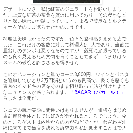
デザートにつき、私は紅茶のジェラートをお願いしまし
た。上質な紅茶の茶葉を贅沢に用いており、その豊かな香
りと深い味わいが詰まっています。まるで濃厚なミルクテ
ィーをそのまま凍らせたかのようです。
料理は美味しかったのですが、色々と違和感を覚える店で
した。これだけの客数に対して料理人は1人であり、当然に
皿出しのテンポは悪くなるのですが、必死に頑張っている
のも良く見えるため文句を言うこともできず、つまりはシ
ステムの破綻と評さざるを得ません。
このオペレーションと量でコース8,800円、ワインとパスタ
を追加してひとり2万円弱というのも割高で、良くも悪くも
東京のイマドキの店をそのまま切り取って貼り付けたよう
なニュアンスが感じられます。
「BACAR（バカール ）」
らしさは全開だ。
シェフの腕と笑顔に間違いはありませんが、価格をはじめ
店舗運営全体としては好みが分かれるところでしょう。今
のところゲストは内地からの方が殆どですが、わざわざ沖
縄に来てまで当店を訪れる訴求力を私は見出すことはでき