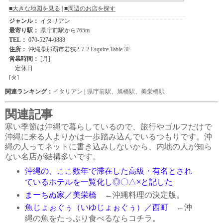
関連ランキング：
イタリアン
|
県庁前駅
、
旭橋駅
、
美栄橋駅
関連記事
寒い季節は沖縄で暮らしているので、旅行やゴルフだけで
沖縄に来る人よりかは一歩踏み込んでいるつもりです。沖
縄の人ってネットに書き込みしないから、内地の人が知ら
ない名店が結構多いです。
沖縄の、ここ数年で滞在した高級・有名とされ
ているホテルを一覧化し◎〇△×と記した
まーちぬ家／美栄橋
←沖縄料理の決定版。
魚じょぉぐぅ（いゆじょぉぐぅ）／西町
←沖
縄の魚をたっぷり食べるならコチラ。