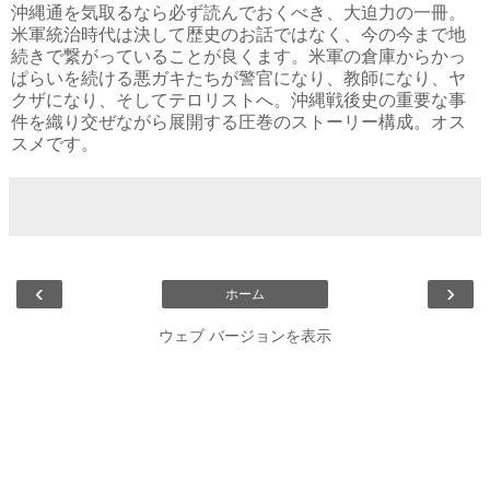
沖縄通を気取るなら必ず読んでおくべき、大迫力の一冊。
米軍統治時代は決して歴史のお話ではなく、今の今まで地
続きで繋がっていることが良くます。米軍の倉庫からかっ
ぱらいを続ける悪ガキたちが警官になり、教師になり、ヤ
クザになり、そしてテロリストへ。沖縄戦後史の重要な事
件を織り交ぜながら展開する圧巻のストーリー構成。オス
スメです。
‹
›
ホーム
ウェブ バージョンを表示