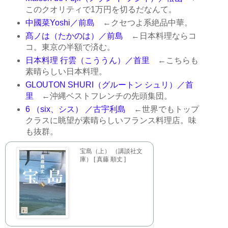
このクオリティで1万円を切るだなんて。
中國菜Yoshi／前島
←クセつよ系絶品中華。
髙ノは（たかのは）／前島
←日本料理ならコ
コ。東京の半額で済む。
日本料理 行雲（こううん）／首里
←こちらも
素晴らしい日本料理。
GLOUTON SHURI（グルートン シュリ）／首
里
←沖縄ベストフレンチの先頭集団。
6 （six、シス） ／古宇利島
←世界でもトップ
クラスに眺望が素晴らしいフランス料理店。味
も抜群。
宝島（上） （講談社文
庫） [ 真藤 順丈 ]