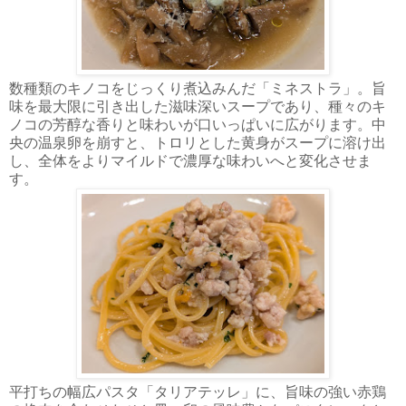
数種類のキノコをじっくり煮込みんだ「ミネストラ」。旨
味を最大限に引き出した滋味深いスープであり、種々のキ
ノコの芳醇な香りと味わいが口いっぱいに広がります。中
央の温泉卵を崩すと、トロリとした黄身がスープに溶け出
し、全体をよりマイルドで濃厚な味わいへと変化させま
す。
平打ちの幅広パスタ「タリアテッレ」に、旨味の強い赤鶏