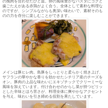
の挽肉を合わせたひと皿。卵の風味豊かなパスタにコクと
歯ごたえがある赤鶏がよく合う。全体として素朴な料理な
のですが、シンプルながらも奥深い味わいで、素材そのも
のの力を存分に楽しむことができます。
メインは豚ヒレ肉。島豚をしっとりと柔らかく焼き上げ、
サフランの華やかな香りを効かせたシチリア産のチーズを
オン。豚肉の上品な味わいにエキゾチックでクリーミーな
風味を加えています。付け合わせのからし菜が持つピリッ
とした辛味とほろ苦さが、料理全体に爽やかなアクセント
を与え、味わいを引き締める役割を果たしています。