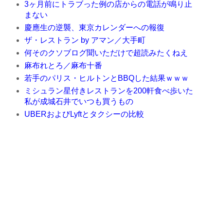
3ヶ月前にトラブった例の店からの電話が鳴り止
まない
慶應生の逆襲、東京カレンダーへの報復
ザ・レストラン by アマン／大手町
何そのクソブログ聞いただけで超読みたくねえ
麻布れとろ／麻布十番
若手のパリス・ヒルトンとBBQした結果ｗｗｗ
ミシュラン星付きレストランを200軒食べ歩いた
私が成城石井でいつも買うもの
UBERおよびLyftとタクシーの比較