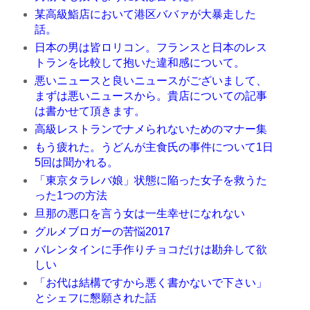
某高級鮨店において港区ババァが大暴走した
話。
日本の男は皆ロリコン。フランスと日本のレス
トランを比較して抱いた違和感について。
悪いニュースと良いニュースがございまして、
まずは悪いニュースから。貴店についての記事
は書かせて頂きます。
高級レストランでナメられないためのマナー集
もう疲れた。うどんが主食氏の事件について1日
5回は聞かれる。
「東京タラレバ娘」状態に陥った女子を救うた
った1つの方法
旦那の悪口を言う女は一生幸せになれない
グルメブロガーの苦悩2017
バレンタインに手作りチョコだけは勘弁して欲
しい
「お代は結構ですから悪く書かないで下さい」
とシェフに懇願された話