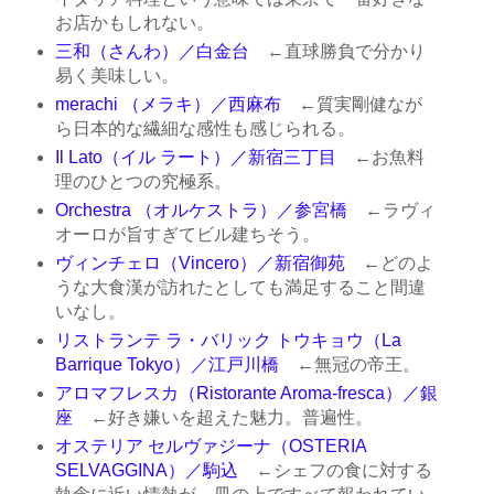
お店かもしれない。
三和（さんわ）／白金台
←直球勝負で分かり
易く美味しい。
merachi （メラキ）／西麻布
←質実剛健なが
ら日本的な繊細な感性も感じられる。
Il Lato（イル ラート）／新宿三丁目
←お魚料
理のひとつの究極系。
Orchestra （オルケストラ）／参宮橋
←ラヴィ
オーロが旨すぎてビル建ちそう。
ヴィンチェロ（Vincero）／新宿御苑
←どのよ
うな大食漢が訪れたとしても満足すること間違
いなし。
リストランテ ラ・バリック トウキョウ（La
Barrique Tokyo）／江戸川橋
←無冠の帝王。
アロマフレスカ（Ristorante Aroma-fresca）／銀
座
←好き嫌いを超えた魅力。普遍性。
オステリア セルヴァジーナ（OSTERIA
SELVAGGINA）／駒込
←シェフの食に対する