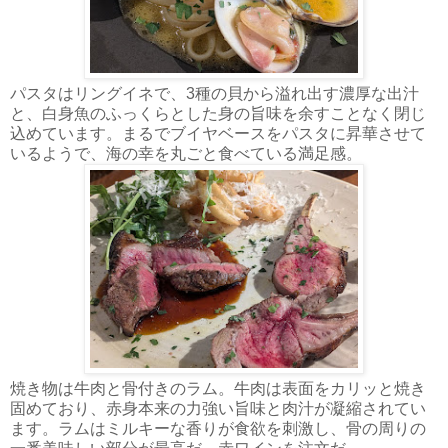
パスタはリングイネで、3種の貝から溢れ出す濃厚な出汁
と、白身魚のふっくらとした身の旨味を余すことなく閉じ
込めています。まるでブイヤベースをパスタに昇華させて
いるようで、海の幸を丸ごと食べている満足感。
焼き物は牛肉と骨付きのラム。牛肉は表面をカリッと焼き
固めており、赤身本来の力強い旨味と肉汁が凝縮されてい
ます。ラムはミルキーな香りが食欲を刺激し、骨の周りの