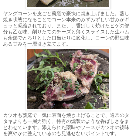
ヤングコーンを皮ごと薪窯で豪快に焼き上げました。蒸し
焼き状態になることでコーン本来のみずみずしい甘みがギ
ュッと凝縮されており、また、、香ばしく焼けたヒゲの部
分も乙な味。削りたてのチーズと薄くスライスした生ハム
も余熱でとろりとした口当たりに変化し、コーンの野生味
ある甘みを一層引き立てます。
カツオも薪窯で一気に表面を焼き上げることで、通常のタ
タキよりも一層力強く、特有の燻製のような香ばしさをま
とわせています。添えられた薬味やソースがカツオの後味
を爽やかに整えているのも見逃せないポイントです。