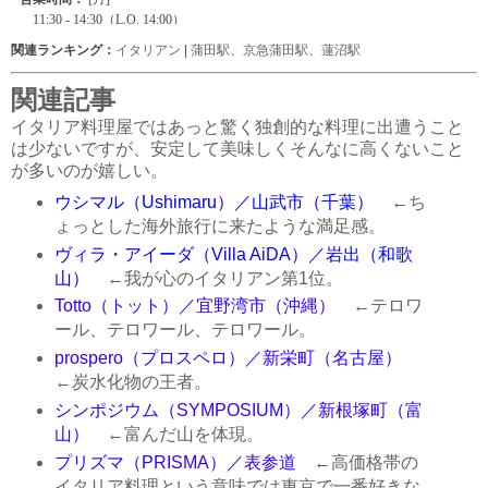
関連ランキング：
イタリアン
|
蒲田駅
、
京急蒲田駅
、
蓮沼駅
関連記事
イタリア料理屋ではあっと驚く独創的な料理に出遭うこと
は少ないですが、安定して美味しくそんなに高くないこと
が多いのが嬉しい。
ウシマル（Ushimaru）／山武市（千葉）
←ち
ょっとした海外旅行に来たような満足感。
ヴィラ・アイーダ（Villa AiDA）／岩出（和歌
山）
←我が心のイタリアン第1位。
Totto（トット）／宜野湾市（沖縄）
←テロワ
ール、テロワール、テロワール。
prospero（プロスペロ）／新栄町（名古屋）
←炭水化物の王者。
シンポジウム（SYMPOSIUM）／新根塚町（富
山）
←富んだ山を体現。
プリズマ（PRISMA）／表参道
←高価格帯の
イタリア料理という意味では東京で一番好きな