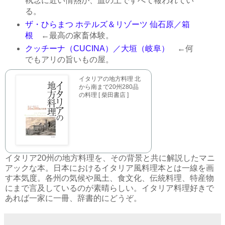
執念に近い情熱が、皿の上ですべて報われてい
る。
ザ・ひらまつ ホテルズ＆リゾーツ 仙石原／箱
根
←最高の家畜体験。
クッチーナ（CUCINA）／大垣（岐阜）
←何
でもアリの旨いもの屋。
イタリアの地方料理 北
から南まで20州280品
の料理 [ 柴田書店 ]
イタリア20州の地方料理を、その背景と共に解説したマニ
アックな本。日本におけるイタリア風料理本とは一線を画
す本気度。各州の気候や風土、食文化、伝統料理、特産物
にまで言及しているのが素晴らしい。イタリア料理好きで
あれば一家に一冊、辞書的にどうぞ。