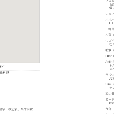
ソロ
も
儀
ジュ
オオハ
C
二軒
木蓮
ウズ
な
明洞
Luo
Anji
ネ
ズ
ラ クル
乃
Sim
ケ
海の
ヌード
ki
代官
橋駅
、
牧志駅
、
県庁前駅