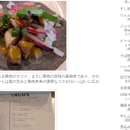
市
すし
ウォ
（W
ジョリ
Br
リア
ピーコ
ォ
（Wa
そば
（
ハング
Hu
れる豚肉のタコス。まさに豚肉の旨味の凝縮体であり、ホロ
近江
からは脂の甘みと豚肉本来の濃厚なコクが口いっぱいに広が
大
太田
UNE
ン
麺屋 
（
牛た
須
煮込