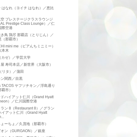
）
 はなれ（ヨイチ はなれ）／恵比
航空 プレステージクラスラウンジ
AL Prestige Class Lounge）／仁
国際空港
き鳥 鶏尽 那覇店（とりじん）／
尾（那覇市）
NCHI mini me（ビアんちミニミー）
六本木
e（カゼ）／学芸大学
と屋 寿司本店／新世界（大阪市）
a. （リタ）／蒲田
モン関西／目黒
os TACOS ヤフソチキン／浮島通り
那覇市）
ドハイアット仁川（Grand Hyatt
cheon）／仁川国際空港
ン 8（Restaurant 8）／グラン
イアット仁川（Grand Hyatt
...
ちょーちょ／久茂地（那覇市）
オン（GURGAON）／銀座