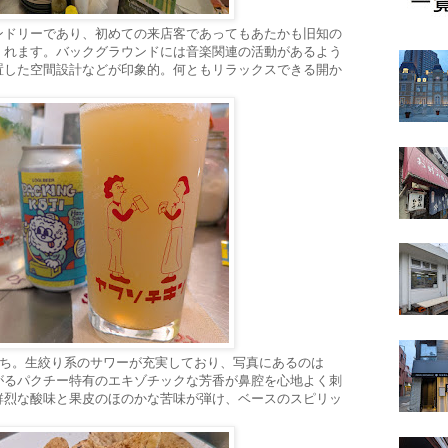
ンドリーであり、初めての来店客であってもあたかも旧知の
くれます。バックグラウンドには音楽関連の活動があるよう
置した空間設計などが印象的。何ともリラックスできる開か
打ち。生絞り系のサワーが充実しており、写真にあるのは
がるパクチー特有のエキゾチックな芳香が鼻腔を心地よく刺
鮮烈な酸味と果皮のほのかな苦味が弾け、ベースのスピリッ