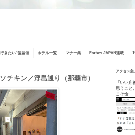
ン
T
行きたい"偏差値
ホテル一覧
マナー集
Forbes JAPAN連載
アクセス急
 ヤフソチキン／浮島通り（那覇市）
「いい店
思うこと
こそ命