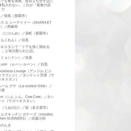
客でも食を堪能、悪目立ちせず店に
嫌気されない。これが「孤食の流
」だ
ネ／前島（那覇市）
ラ エ シーアイイー（OHARA ET
IE）／西麻布
目（にけんめ）／栄町（那覇市）
（もくれん）／目黒
ベキスタンで「ドアを強く閉める
！」と毎日怒られた話。
（ミョンドン）／目黒
n Luon （ルーン ルーン）／目黒
r Business Lounge（アンジル ビジ
スラウンジ）／タシケント空港（ウ
ベキスタン）
ール デテ（La couleur d'ete）／
木坂
 Sim（シム シム、Сим Сим）／タシ
ント（ウズベキスタン）
日（うみのひ）／栄（名古屋市）
ルズキッチン ガナーズ（noodles
tchen GUNNERS）／武蔵小杉
山のんき