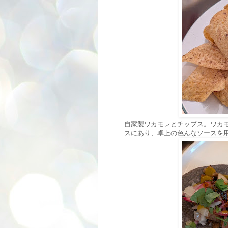
自家製ワカモレとチップス。ワカ
スにあり、卓上の色んなソースを