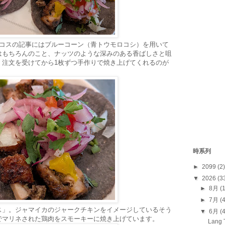
タコスの記事にはブルーコーン（青トウモロコシ）を用いて
はもちろんのこと、ナッツのような深みのある香ばしさと咀
。注文を受けてから1枚ずつ手作りで焼き上げてくれるのが
時系列
►
2099
(2)
▼
2026
(3
►
8月
(
►
7月
(
ス」。ジャマイカのジャークチキンをイメージしているそう
▼
6月
(
でマリネされた鶏肉をスモーキーに焼き上げています。
Lan