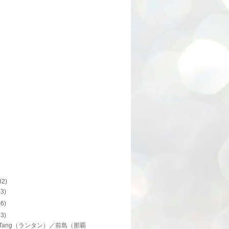
32)
13)
46)
43)
g Tang（ランタン）／前島（那覇