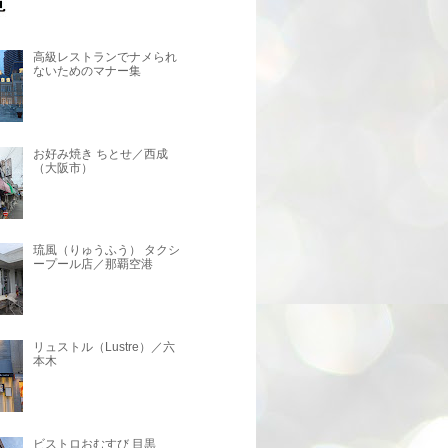
高級レストランでナメられ
ないためのマナー集
お好み焼き ちとせ／西成
（大阪市）
琉風（りゅうふう） タクシ
ープール店／那覇空港
リュストル（Lustre）／六
本木
ビストロおむすび 目黒