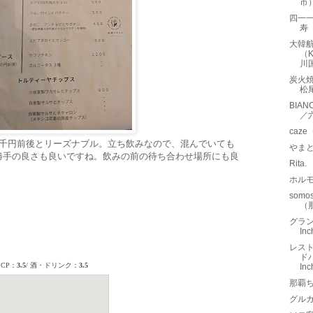
市
四一一
寿
大韓
（K
川
炭火焼
松
BIA
／
caz
2千円前後とリーズナブル。立ち飲みなので、混んでいても
やま
勝手の良さも良いですね。飲みの前の待ち合わせ場所にも良
Rit
ホル
som
（
グラン
In
レストラ
ドハ
Inch
那覇
グルガ