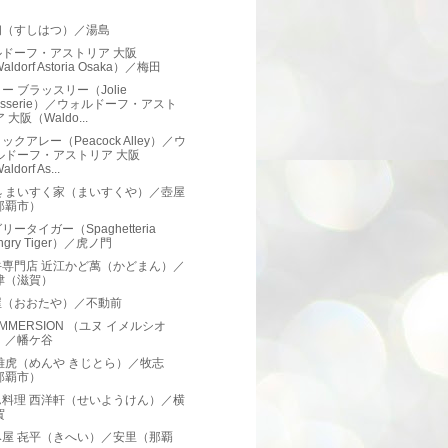
）
初（すしはつ）／湯島
ルドーフ・アストリア 大阪
aldorf Astoria Osaka）／梅田
ー ブラッスリー（Jolie
asserie）／ウォルドーフ・アスト
 大阪（Waldo...
ックアレー（Peacock Alley）／ウ
ルドーフ・アストリア 大阪
ldorf As...
処 まいすく家（まいすくや）／壺屋
那覇市）
リータイガー（Spaghetteria
ngry Tiger）／虎ノ門
牛専門店 近江かど萬（かどまん）／
津（滋賀）
屋（おおたや）／不動前
 IMMERSION （ユヌ イメルシオ
）／幡ケ谷
雉虎（めんや きじとら）／牧志
那覇市）
ん料理 西洋軒（せいようけん）／横
賀
み屋 㐂平（きへい）／安里（那覇