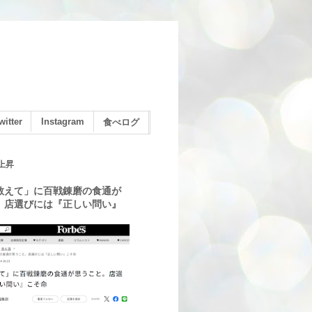
witter
Instagram
食べログ
上昇
教えて」に百戦錬磨の食通が
。店選びには『正しい問い』