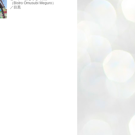
（Bistro Omusubi Meguro）
／目黒