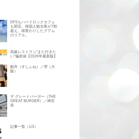
DFSもハードロックカフェ
も閉店。韓国人観光客が7割
超え。様変わりしたグアム
のリアル。
高級レストラン"また行きた
い"偏差値【2026年最新版】
鮨舟（すしふね）／堺（大
阪）
ザ グレートバーガー（THE
GREAT BURGER）／神宮
前
記事一覧（1/3）