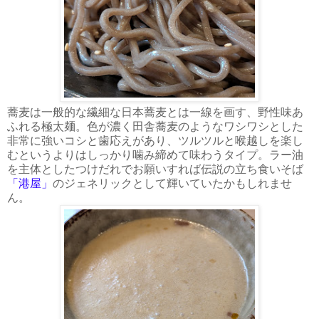
蕎麦は一般的な繊細な日本蕎麦とは一線を画す、野性味あ
ふれる極太麺。色が濃く田舎蕎麦のようなワシワシとした
非常に強いコシと歯応えがあり、ツルツルと喉越しを楽し
むというよりはしっかり噛み締めて味わうタイプ。ラー油
を主体としたつけだれでお願いすれば伝説の立ち食いそば
「港屋」
のジェネリックとして輝いていたかもしれませ
ん。