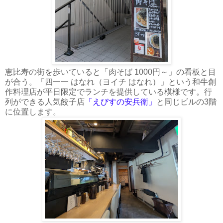
恵比寿の街を歩いていると「肉そば 1000円～」の看板と目
が合う。「四一一 はなれ（ヨイチ はなれ）」という和牛創
作料理店が平日限定でランチを提供している模様です。行
列ができる人気餃子店
「えびすの安兵衛」
と同じビルの3階
に位置します。