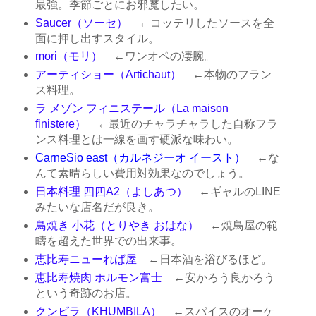
最強。季節ごとにお邪魔したい。
Saucer（ソーセ）
←コッテリしたソースを全
面に押し出すスタイル。
mori（モリ）
←ワンオペの凄腕。
アーティショー（Artichaut）
←本物のフラン
ス料理。
ラ メゾン フィニステール（La maison
finistere）
←最近のチャラチャラした自称フラ
ンス料理とは一線を画す硬派な味わい。
CarneSio east（カルネジーオ イースト）
←な
んて素晴らしい費用対効果なのでしょう。
日本料理 四四A2（よしあつ）
←ギャルのLINE
みたいな店名だが良き。
鳥焼き 小花（とりやき おはな）
←焼鳥屋の範
疇を超えた世界での出来事。
恵比寿ニューれば屋
←日本酒を浴びるほど。
恵比寿焼肉 ホルモン富士
←安かろう良かろう
という奇跡のお店。
クンビラ（KHUMBILA）
←スパイスのオーケ