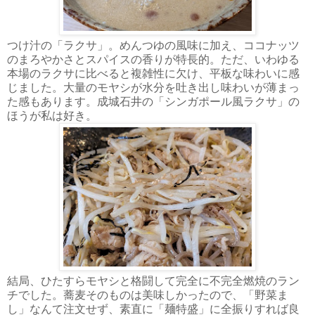
つけ汁の「ラクサ」。めんつゆの風味に加え、ココナッツ
のまろやかさとスパイスの香りが特長的。ただ、いわゆる
本場のラクサに比べると複雑性に欠け、平板な味わいに感
じました。大量のモヤシが水分を吐き出し味わいが薄まっ
た感もあります。成城石井の「シンガポール風ラクサ」の
ほうが私は好き。
結局、ひたすらモヤシと格闘して完全に不完全燃焼のラン
チでした。蕎麦そのものは美味しかったので、「野菜ま
し」なんて注文せず、素直に「麺特盛」に全振りすれば良