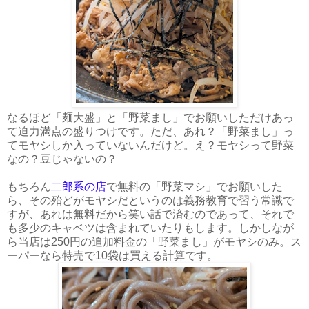
なるほど「麺大盛」と「野菜まし」でお願いしただけあっ
て迫力満点の盛りつけです。ただ、あれ？「野菜まし」っ
てモヤシしか入っていないんだけど。え？モヤシって野菜
なの？豆じゃないの？
もちろん
二郎系の店
で無料の「野菜マシ」でお願いした
ら、その殆どがモヤシだというのは義務教育で習う常識で
すが、あれは無料だから笑い話で済むのであって、それで
も多少のキャベツは含まれていたりもします。しかしなが
ら当店は250円の追加料金の「野菜まし」がモヤシのみ。ス
ーパーなら特売で10袋は買える計算です。