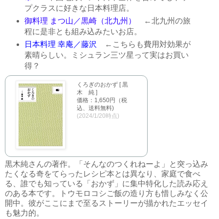
プクラスに好きな日本料理店。
御料理 まつ山／黒崎（北九州）
←北九州の旅
程に是非とも組み込みたいお店。
日本料理 幸庵／藤沢
←こちらも費用対効果が
素晴らしい。ミシュラン三ツ星って実はお買い
得？
くろぎのおかず [ 黒
木 純 ]
価格：1,650円（税
込、送料無料)
(2024/1/20時点)
黒木純さんの著作。「そんなのつくれねーよ」と突っ込み
たくなる奇をてらったレシピ本とは異なり、家庭で食べ
る、誰でも知っている「おかず」に集中特化した読み応え
のある本です。トウモロコシご飯の造り方も惜しみなく公
開中。彼がここにまで至るストーリーが描かれたエッセイ
も魅力的。