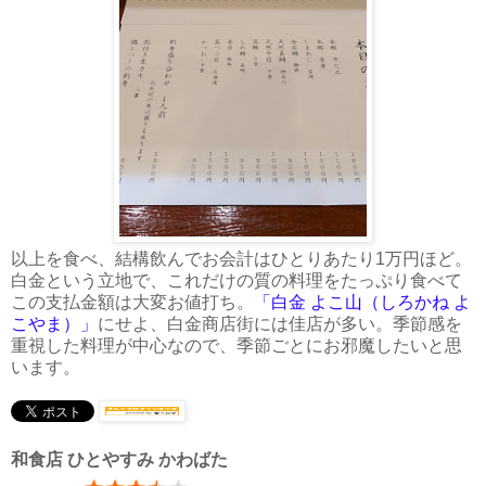
以上を食べ、結構飲んでお会計はひとりあたり1万円ほど。
白金という立地で、これだけの質の料理をたっぷり食べて
この支払金額は大変お値打ち。
「白金 よこ山（しろかね よ
こやま）」
にせよ、白金商店街には佳店が多い。季節感を
重視した料理が中心なので、季節ごとにお邪魔したいと思
います。
和食店 ひとやすみ かわばた