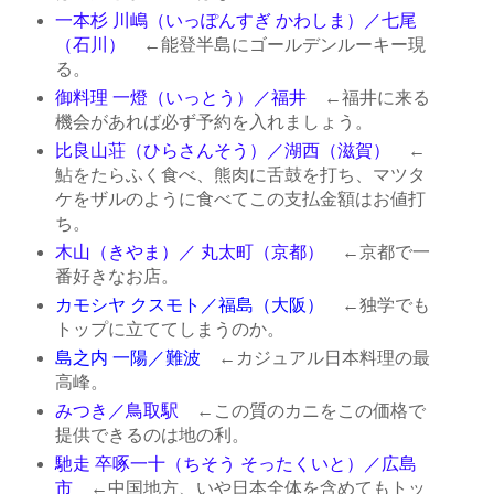
一本杉 川嶋（いっぽんすぎ かわしま）／七尾
（石川）
←能登半島にゴールデンルーキー現
る。
御料理 一燈（いっとう）／福井
←福井に来る
機会があれば必ず予約を入れましょう。
比良山荘（ひらさんそう）／湖西（滋賀）
←
鮎をたらふく食べ、熊肉に舌鼓を打ち、マツタ
ケをザルのように食べてこの支払金額はお値打
ち。
木山（きやま）／ 丸太町（京都）
←京都で一
番好きなお店。
カモシヤ クスモト／福島（大阪）
←独学でも
トップに立ててしまうのか。
島之内 一陽／難波
←カジュアル日本料理の最
高峰。
みつき／鳥取駅
←この質のカニをこの価格で
提供できるのは地の利。
馳走 卒啄一十（ちそう そったくいと）／広島
市
←中国地方、いや日本全体を含めてもトッ