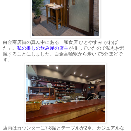
白金商店街の真ん中にある「和食店 ひとやすみ かわば
た」。
私の推しの飲み屋の店主
が推していたので私もお邪
魔することにしました。白金高輪駅から歩いて5分ほどで
す。
店内はカウンターに7-8席とテーブルが2卓。カジュアルな