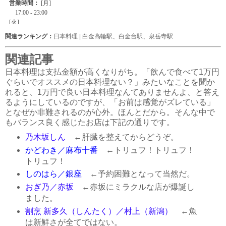
関連ランキング：
日本料理
|
白金高輪駅
、
白金台駅
、
泉岳寺駅
関連記事
日本料理は支払金額が高くなりがち。「飲んで食べて1万円
ぐらいでオススメの日本料理ない？」みたいなことを聞か
れると、1万円で良い日本料理なんてありませんよ、と答え
るようにしているのですが、「お前は感覚がズレている」
となぜか非難されるのが心外。ほんとだから。そんな中で
もバランス良く感じたお店は下記の通りです。
乃木坂しん
←肝臓を整えてからどうぞ。
かどわき／麻布十番
←トリュフ！トリュフ！
トリュフ！
しのはら／銀座
←予約困難となって当然だ。
おぎ乃／赤坂
←赤坂にミラクルな店が爆誕し
ました。
割烹 新多久（しんたく）／村上（新潟）
←魚
は新鮮さが全てではない。