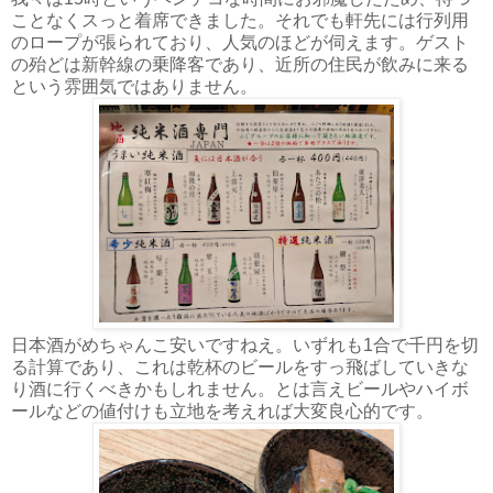
ことなくスっと着席できました。それでも軒先には行列用
のロープが張られており、人気のほどが伺えます。ゲスト
の殆どは新幹線の乗降客であり、近所の住民が飲みに来る
という雰囲気ではありません。
日本酒がめちゃんこ安いですねえ。いずれも1合で千円を切
る計算であり、これは乾杯のビールをすっ飛ばしていきな
り酒に行くべきかもしれません。とは言えビールやハイボ
ールなどの値付けも立地を考えれば大変良心的です。