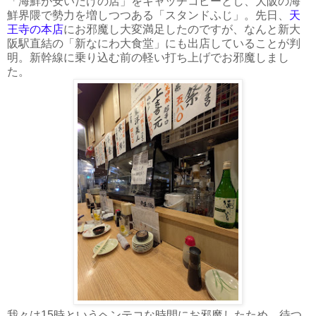
「海鮮が安いだけの店」をキャッチコピーとし、大阪の海
鮮界隈で勢力を増しつつある「スタンドふじ」。先日、
天
王寺の本店
にお邪魔し大変満足したのですが、なんと新大
阪駅直結の「新なにわ大食堂」にも出店していることが判
明。新幹線に乗り込む前の軽い打ち上げでお邪魔しまし
た。
我々は15時というヘンテコな時間にお邪魔したため、待つ