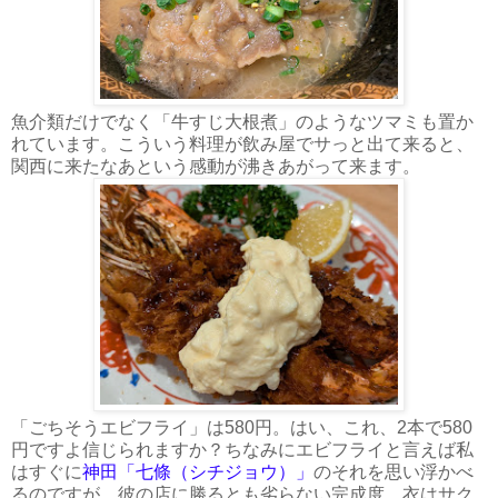
魚介類だけでなく「牛すじ大根煮」のようなツマミも置か
れています。こういう料理が飲み屋でサっと出て来ると、
関西に来たなあという感動が沸きあがって来ます。
「ごちそうエビフライ」は580円。はい、これ、2本で580
円ですよ信じられますか？ちなみにエビフライと言えば私
はすぐに
神田「七條（シチジョウ）」
のそれを思い浮かべ
るのですが、彼の店に勝るとも劣らない完成度。衣はサク