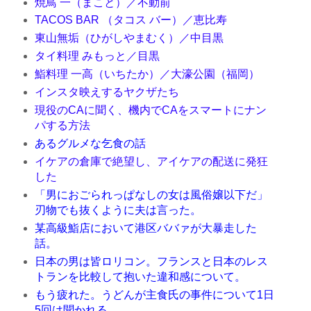
焼鳥 一（まこと）／不動前
TACOS BAR （タコス バー）／恵比寿
東山無垢（ひがしやまむく）／中目黒
タイ料理 みもっと／目黒
鮨料理 一高（いちたか）／大濠公園（福岡）
インスタ映えするヤクザたち
現役のCAに聞く、機内でCAをスマートにナン
パする方法
あるグルメな乞食の話
イケアの倉庫で絶望し、アイケアの配送に発狂
した
「男におごられっぱなしの女は風俗嬢以下だ」
刃物でも抜くように夫は言った。
某高級鮨店において港区ババァが大暴走した
話。
日本の男は皆ロリコン。フランスと日本のレス
トランを比較して抱いた違和感について。
もう疲れた。うどんが主食氏の事件について1日
5回は聞かれる。