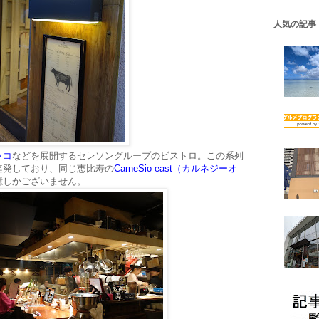
人気の記事
ッコ
などを展開するセレソングループのビストロ。この系列
連発しており、同じ恵比寿の
CarneSio east（カルネジーオ
憶しかございません。