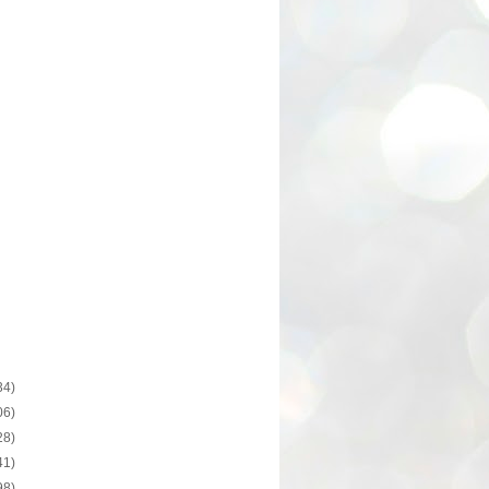
34)
06)
28)
41)
98)