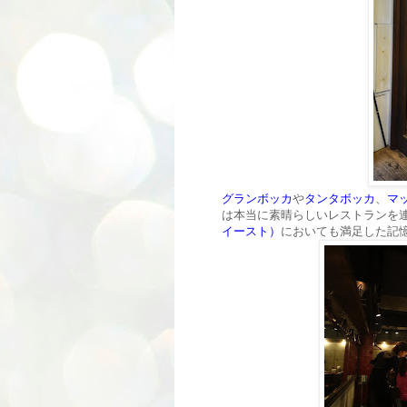
グランボッカ
や
タンタボッカ
、
マ
は本当に素晴らしいレストランを
イースト）
においても満足した記