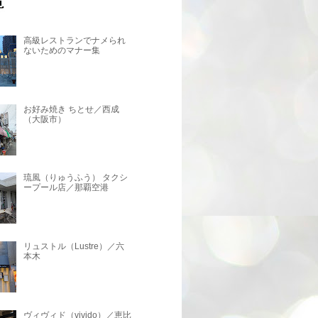
高級レストランでナメられ
ないためのマナー集
お好み焼き ちとせ／西成
（大阪市）
琉風（りゅうふう） タクシ
ープール店／那覇空港
リュストル（Lustre）／六
本木
ヴィヴィド（vivido）／恵比