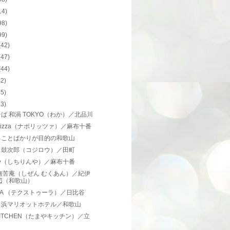
14)
98)
99)
(42)
(47)
(44)
62)
55)
43)
ば 和渦 TOKYO（わか）／北品川
orizza（ナポリッツァ）／麻布十番
ることばかりが目的の和歌山
き鼓次郎（コジロウ）／田町
や（しちりんや）／麻布十番
無苦庵（しぜん むくあん）／紀伊
辺（和歌山）
turA （テクストゥーラ）／日比谷
白浜マリオットホテル／和歌山
ITCHEN（たまやキッチン）／立