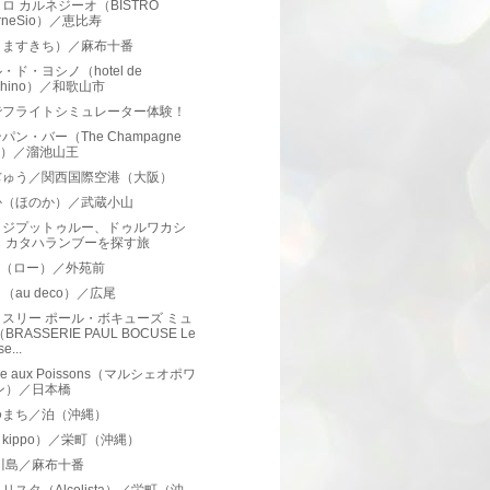
ロ カルネジーオ（BISTRO
rneSio）／恵比寿
（ますきち）／麻布十番
・ド・ヨシノ（hotel de
shino）／和歌山市
でフライトシミュレーター体験！
パン・バー（The Champagne
ar）／溜池山王
ぢゅう／関西国際空港（大阪）
か（ほのか）／武蔵小山
クジプットゥルー、ドゥルワカシ
、カタハランブーを探す旅
AU（ロー）／外苑前
（au deco）／広尾
スリー ポール・ボキューズ ミュ
BRASSERIE PAUL BOCUSE Le
e...
he aux Poissons（マルシェオポワ
ン）／日本橋
ゆまち／泊（沖縄）
kippo）／栄町（沖縄）
川島／麻布十番