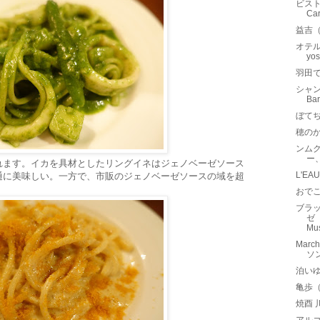
ビスト
Ca
益吉
オテル
yo
羽田
シャン
B
ぼて
穂の
ンム
ー
れます。イカを具材としたリングイネはジェノベーゼソース
L'E
通に美味しい。一方で、市販のジェノベーゼソースの域を超
おでこ
ブラッ
ゼ（
Mus
Marc
ソ
泊い
亀歩（
焼酉 