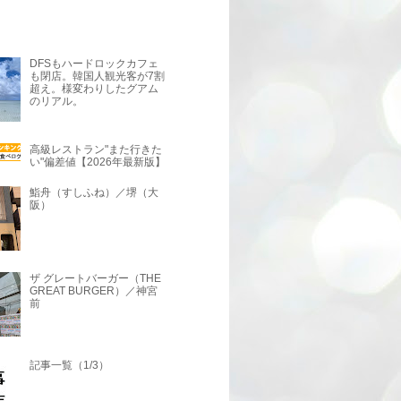
DFSもハードロックカフェ
も閉店。韓国人観光客が7割
超え。様変わりしたグアム
のリアル。
高級レストラン"また行きた
い"偏差値【2026年最新版】
鮨舟（すしふね）／堺（大
阪）
ザ グレートバーガー（THE
GREAT BURGER）／神宮
前
記事一覧（1/3）