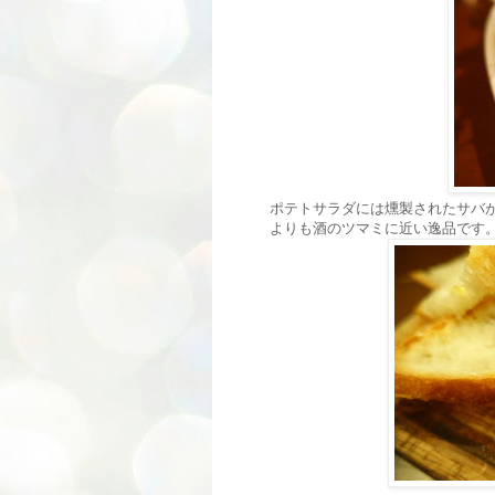
ポテトサラダには燻製されたサバ
よりも酒のツマミに近い逸品です