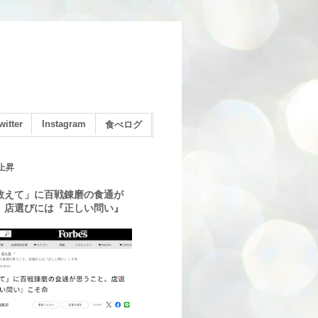
witter
Instagram
食べログ
上昇
教えて」に百戦錬磨の食通が
。店選びには『正しい問い』