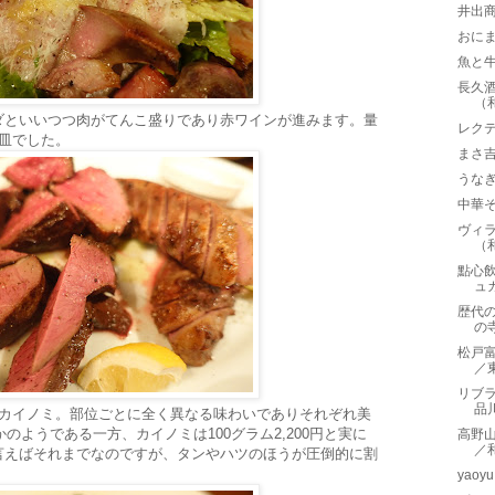
井出
おに
魚と
長久
（
ダといいつつ肉がてんこ盛りであり赤ワインが進みます。量
レクテ
皿でした。
まさ
うな
中華そ
ヴィラ
（
點心
ュ
歴代
の
松戸
／
リブラボ
品
のカイノミ。部位ごとに全く異なる味わいでありそれぞれ美
のようである一方、カイノミは100グラム2,200円と実に
高野山
／
言えばそれまでなのですが、タンやハツのほうが圧倒的に割
yao