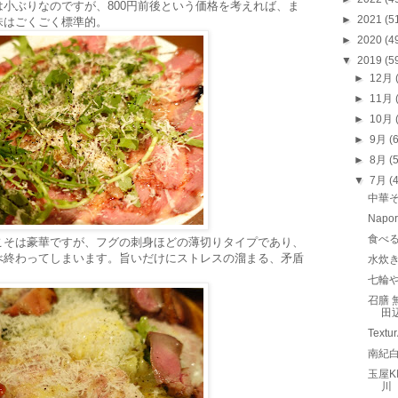
小ぶりなのですが、800円前後という価格を考えれば、ま
►
2021
(5
味はごくごく標準的。
►
2020
(4
▼
2019
(5
►
12月
►
11月
►
10月
►
9月
(
►
8月
(
▼
7月
(
中華そ
Nap
食べ
こそは豪華ですが、フグの刺身ほどの薄切りタイプであり、
べ終わってしまいます。旨いだけにストレスの溜まる、矛盾
水炊
七輪
召膳 
田
Tex
南紀
玉屋K
川