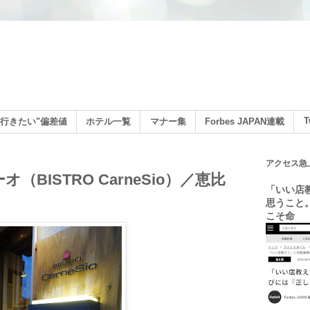
ン
T
行きたい"偏差値
ホテル一覧
マナー集
Forbes JAPAN連載
アクセス急
（BISTRO CarneSio）／恵比
「いい店
思うこと
こそ命