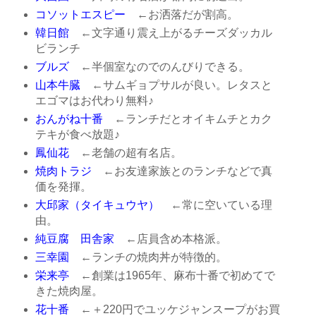
コソットエスピー
←お洒落だが割高。
韓日館
←文字通り震え上がるチーズダッカル
ビランチ
ブルズ
←半個室なのでのんびりできる。
山本牛臓
←サムギョプサルが良い。レタスと
エゴマはお代わり無料♪
おんがね十番
←ランチだとオイキムチとカク
テキが食べ放題♪
鳳仙花
←老舗の超有名店。
焼肉トラジ
←お友達家族とのランチなどで真
価を発揮。
大邱家（タイキュウヤ）
←常に空いている理
由。
純豆腐 田舎家
←店員含め本格派。
三幸園
←ランチの焼肉丼が特徴的。
栄来亭
←創業は1965年、麻布十番で初めてで
きた焼肉屋。
花十番
←＋220円でユッケジャンスープがお買