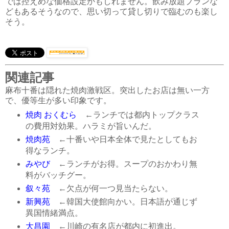
では控えめな価格設定かもしれません。飲み放題プランな
どもあるそうなので、思い切って貸し切りで臨むのも楽し
そう。
関連記事
麻布十番は隠れた焼肉激戦区。突出したお店は無い一方
で、優等生が多い印象です。
焼肉 おくむら
←ランチでは都内トップクラス
の費用対効果。ハラミが旨いんだ。
焼肉苑
←十番いや日本全体で見たとしてもお
得なランチ。
みやび
←ランチがお得。スープのおかわり無
料がバッチグー。
叙々苑
←欠点が何一つ見当たらない。
新興苑
←韓国大使館向かい。日本語が通じず
異国情緒満点。
大昌園
←川崎の有名店が都内に初進出。