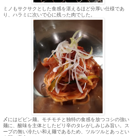
ミノもサクサクとした食感を湛えるほど分厚い仕様であ
り、ハラミに次いで心に残った肉でした。
〆にはビビン麺。モチモチと独特の食感を放つコシの強い
麺に、酸味を主体としたピリ辛のタレがしみじみ旨い。ス
ープの無い冷たい和え麺であるため、ツルツルとあっとい