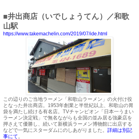
■
井出商店（いでしょうてん）／和歌
山駅
https://www.takemachelin.com/2019/07/ide.html
この辺りのご当地ラーメン「和歌山ラーメン」の火付け役
となった井出商店。1953年創業と半世紀以上、和歌山の胃
袋を満たし続ける有名店。TVチャンピオン「日本一うまい
ラーメン決定戦」で無名ながらも全国の並み居る強豪店を
押さえて優勝し、続いて新横浜ラーメン博物館に出店する
などで一気にスターダムにのしあがりました。
詳細は別記
事にて
。