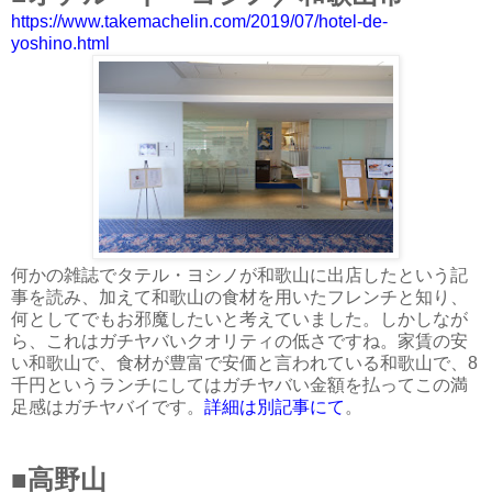
https://www.takemachelin.com/2019/07/hotel-de-
yoshino.html
何かの雑誌でタテル・ヨシノが和歌山に出店したという記
事を読み、加えて和歌山の食材を用いたフレンチと知り、
何としてでもお邪魔したいと考えていました。しかしなが
ら、これはガチヤバいクオリティの低さですね。家賃の安
い和歌山で、食材が豊富で安価と言われている和歌山で、8
千円というランチにしてはガチヤバい金額を払ってこの満
足感はガチヤバイです。
詳細は別記事にて
。
■高野山