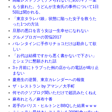
高級レストランでナメられないためのマナー集
もう疲れた。うどんが主食氏の事件について1日
5回は聞かれる。
「東京タラレバ娘」状態に陥った女子を救うた
った1つの方法
旦那の悪口を言う女は一生幸せになれない
グルメブロガーの苦悩2017
バレンタインに手作りチョコだけは勘弁して欲
しい
「お代は結構ですから悪く書かないで下さい」
とシェフに懇願された話
3ヶ月前にトラブった例の店からの電話が鳴り止
まない
慶應生の逆襲、東京カレンダーへの報復
ザ・レストラン by アマン／大手町
何そのクソブログ聞いただけで超読みたくねえ
麻布れとろ／麻布十番
若手のパリス・ヒルトンとBBQした結果ｗｗｗ