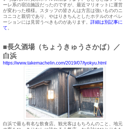
ーレ系の宿泊施設だったのですが、最近マリオットに運営
が変わった模様。スタッフの皆さんは方言は強いもののニ
コニコと親切であり、やはりきちんとしたホテルのオペレ
ーションには見習うべきものがあります。
詳細は別記事に
て
。
■
長久酒場（ちょうきゅうさかば）／
白浜
https://www.takemachelin.com/2019/07/tyokyu.html
白浜で最も有名な飲食店。観光客はもちろんのこと、地元