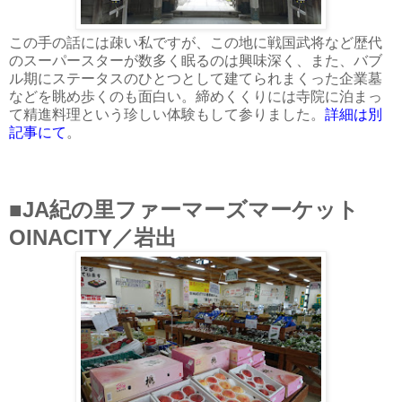
この手の話には疎い私ですが、この地に戦国武将など歴代
のスーパースターが数多く眠るのは興味深く、また、バブ
ル期にステータスのひとつとして建てられまくった企業墓
などを眺め歩くのも面白い。締めくくりには寺院に泊まっ
て精進料理という珍しい体験もして参りました。
詳細は別
記事にて
。
■JA紀の里ファーマーズマーケット
OINACITY／岩出