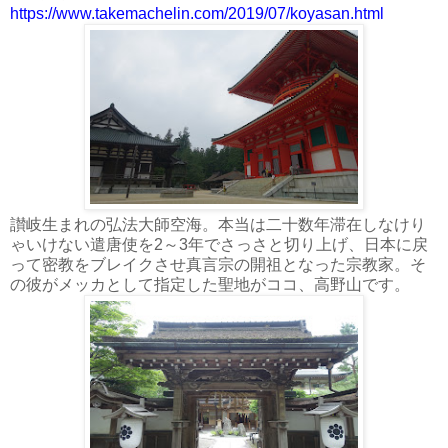
https://www.takemachelin.com/2019/07/koyasan.html
讃岐生まれの弘法大師空海。本当は二十数年滞在しなけり
ゃいけない遣唐使を2～3年でさっさと切り上げ、日本に戻
って密教をブレイクさせ真言宗の開祖となった宗教家。そ
の彼がメッカとして指定した聖地がココ、高野山です。