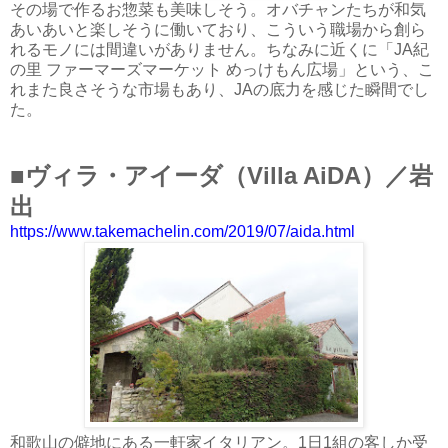
その場で作るお惣菜も美味しそう。オバチャンたちが和気
あいあいと楽しそうに働いており、こういう職場から創ら
れるモノには間違いがありません。ちなみに近くに「JA紀
の里 ファーマーズマーケット めっけもん広場」という、こ
れまた良さそうな市場もあり、JAの底力を感じた瞬間でし
た。
■
ヴィラ・アイーダ（Villa AiDA）／岩
出
https://www.takemachelin.com/2019/07/aida.html
和歌山の僻地にある一軒家イタリアン。1日1組の客しか受