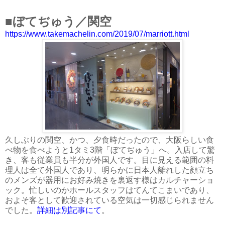
■ぼてぢゅう／関空
https://www.takemachelin.com/2019/07/marriott.html
久しぶりの関空、かつ、夕食時だったので、大阪らしい食
べ物を食べようと1タミ3階「ぼてぢゅう」へ。入店して驚
き、客も従業員も半分が外国人です。目に見える範囲の料
理人は全て外国人であり、明らかに日本人離れした顔立ち
のメンズが器用にお好み焼きを裏返す様はカルチャーショ
ック。忙しいのかホールスタッフはてんてこまいであり、
およそ客として歓迎されている空気は一切感じられません
でした。
詳細は別記事にて
。