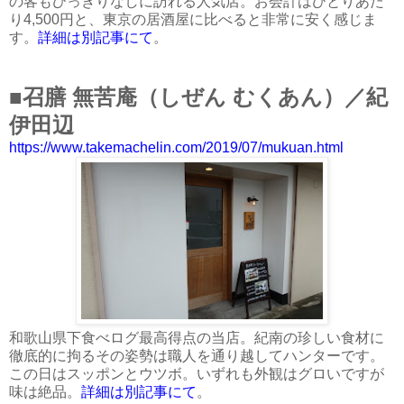
の客もひっきりなしに訪れる人気店。お会計はひとりあた
り4,500円と、東京の居酒屋に比べると非常に安く感じま
す。
詳細は別記事にて
。
■
召膳 無苦庵（しぜん むくあん）／紀
伊田辺
https://www.takemachelin.com/2019/07/mukuan.html
和歌山県下食べログ最高得点の当店。紀南の珍しい食材に
徹底的に拘るその姿勢は職人を通り越してハンターです。
この日はスッポンとウツボ。いずれも外観はグロいですが
味は絶品。
詳細は別記事にて
。