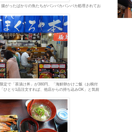
、揚がったばかりの魚たちがバンバカバンバカ処理されてお
時限定で「茶漬け丼」が380円、「海鮮卵かけご飯（お椀付
て「ひとり1品注文すれば、他店からの持ち込みOK」と気前