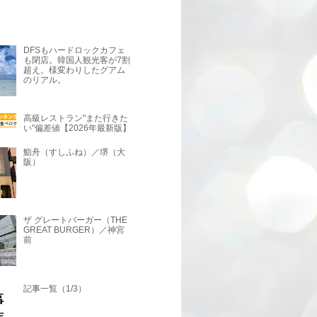
DFSもハードロックカフェ
も閉店。韓国人観光客が7割
超え。様変わりしたグアム
のリアル。
高級レストラン"また行きた
い"偏差値【2026年最新版】
鮨舟（すしふね）／堺（大
阪）
ザ グレートバーガー（THE
GREAT BURGER）／神宮
前
記事一覧（1/3）