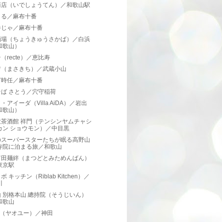
商店（いでしょうてん）／和歌山駅
まる／麻布十番
牛じゃ／麻布十番
酒場（ちょうきゅうさかば）／白浜
和歌山）
（recte）／恵比寿
吉（まさきち）／武蔵小山
ぎ時任／麻布十番
ば さとう／穴守稲荷
・アイーダ（Villa AiDA）／岩出
和歌山）
飲茶酒館 祥門（テンシンヤムチャシ
カン ショウモン）／中目黒
のスーパースターたちが眠る高野山
寺院に泊まる旅／和歌山
富田麺絆（まつどとみためんばん）
東京駅
 キッチン（Riblab Kitchen）／
川
 別格本山 總持院（そうじいん）
和歌山
yu（ヤオユー）／神田