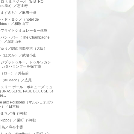
ロ カルネジーオ（BISTRO
rneSio）／恵比寿
（ますきち）／麻布十番
・ド・ヨシノ（hotel de
shino）／和歌山市
でフライトシミュレーター体験！
パン・バー（The Champagne
ar）／溜池山王
ぢゅう／関西国際空港（大阪）
か（ほのか）／武蔵小山
クジプットゥルー、ドゥルワカシ
、カタハランブーを探す旅
AU（ロー）／外苑前
（au deco）／広尾
スリー ポール・ボキューズ ミュ
BRASSERIE PAUL BOCUSE Le
e...
he aux Poissons（マルシェオポワ
ン）／日本橋
ゆまち／泊（沖縄）
kippo）／栄町（沖縄）
川島／麻布十番