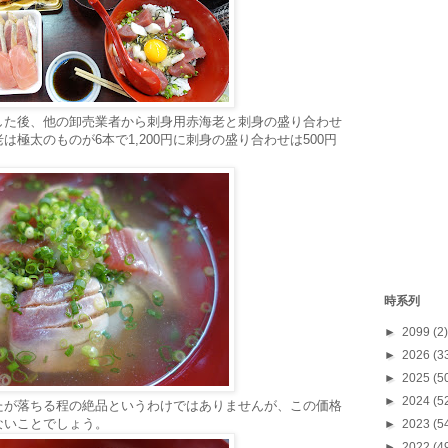
した後、他の卸売業者から刺身用赤海老と刺身の盛り合わせ
極太のものが6本で1,200円に刺身の盛り合わせは500円
時系列
►
2099
(2)
►
2026
(3
►
2025
(5
►
2024
(5
たが落ちる程の絶品というわけではありませんが、この価格
ないことでしょう。
►
2023
(5
►
2022
(4