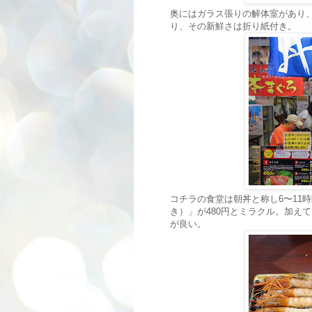
奥にはガラス張りの解体室があり
り、その新鮮さは折り紙付き。
コチラの食堂は朝丼と称し6〜11
き）」が480円とミラクル。加え
が良い。