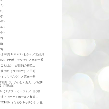
14)
98)
99)
(42)
(47)
(44)
62)
55)
43)
ば 和渦 TOKYO（わか）／北品川
orizza（ナポリッツァ）／麻布十番
ることばかりが目的の和歌山
き鼓次郎（コジロウ）／田町
や（しちりんや）／麻布十番
無苦庵（しぜん むくあん）／紀伊
辺（和歌山）
turA （テクストゥーラ）／日比谷
白浜マリオットホテル／和歌山
ITCHEN（たまやキッチン）／立