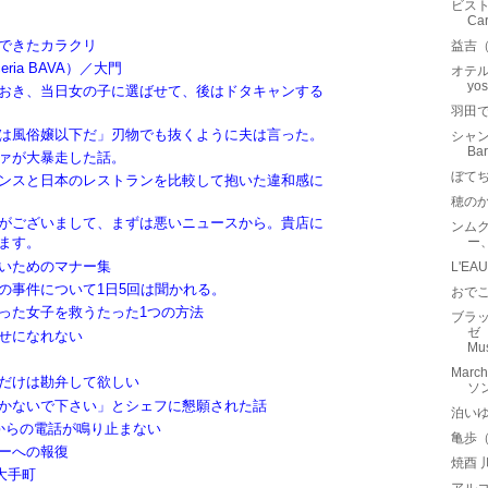
ビスト
Ca
できたカラクリ
益吉
ria BAVA）／大門
オテル
yo
おき、当日女の子に選ばせて、後はドタキャンする
羽田
は風俗嬢以下だ」刃物でも抜くように夫は言った。
シャン
B
ァが大暴走した話。
ぼて
ンスと日本のレストランを比較して抱いた違和感に
穂の
がございまして、まずは悪いニュースから。貴店に
ンム
ー
ます。
いためのマナー集
L'E
の事件について1日5回は聞かれる。
おでこ
った女子を救うたった1つの方法
ブラッ
ゼ（
せになれない
Mus
Marc
だけは勘弁して欲しい
ソ
かないで下さい」とシェフに懇願された話
泊い
からの電話が鳴り止まない
亀歩（
ーへの報復
焼酉 
大手町