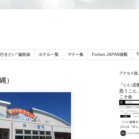
ン
T
行きたい"偏差値
ホテル一覧
マナー集
Forbes JAPAN連載
アクセス急
縄）
「いい店
思うこと
こそ命