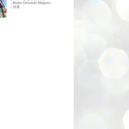
（Bistro Omusubi Meguro）
／目黒