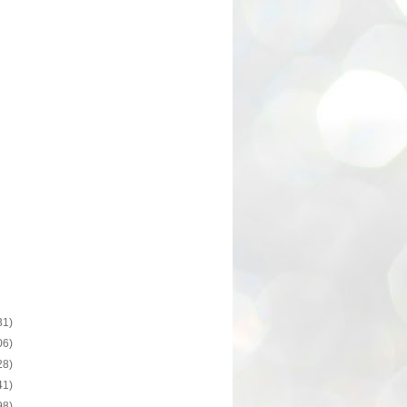
31)
06)
28)
41)
98)