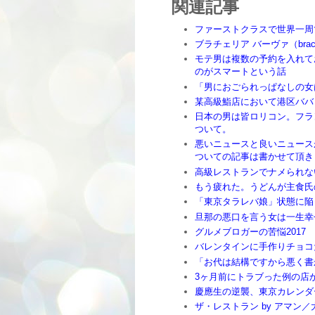
関連記事
ファーストクラスで世界一周
ブラチェリア バーヴァ（brace
モテ男は複数の予約を入れて
のがスマートという話
「男におごられっぱなしの女
某高級鮨店において港区ババ
日本の男は皆ロリコン。フラ
ついて。
悪いニュースと良いニュース
ついての記事は書かせて頂き
高級レストランでナメられな
もう疲れた。うどんが主食氏
「東京タラレバ娘」状態に陥
旦那の悪口を言う女は一生幸
グルメブロガーの苦悩2017
バレンタインに手作りチョコ
「お代は結構ですから悪く書
3ヶ月前にトラブった例の店
慶應生の逆襲、東京カレンダ
ザ・レストラン by アマン／