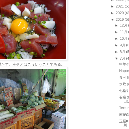
►
2021
(5
►
2020
(4
▼
2019
(5
►
12月
►
11月
►
10月
►
9月
(
►
8月
(
▼
7月
(
満たす。幸せとはこういうことである。
中華そ
Nap
食べ
水炊
七輪
召膳 
田
Tex
南紀
玉屋K
川