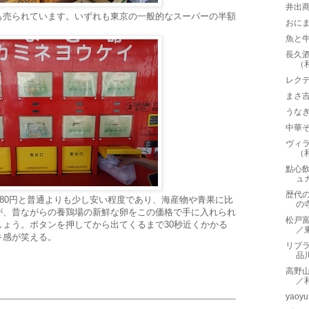
井出
も売られています。いずれも東京の一般的なスーパーの半額
おに
魚と
長久
（
レクテ
まさ
うな
中華そ
ヴィラ
（
點心
ュ
歴代
180円と普通よりも少し安い程度であり、海産物や青果に比
の
が、昔ながらの養鶏場の新鮮な卵をこの価格で手に入れられ
松戸
ょう。ボタンを押してから出てくるまで30秒近くかかる
／
キ感が笑える。
リブラボ
品
高野山
／
yao