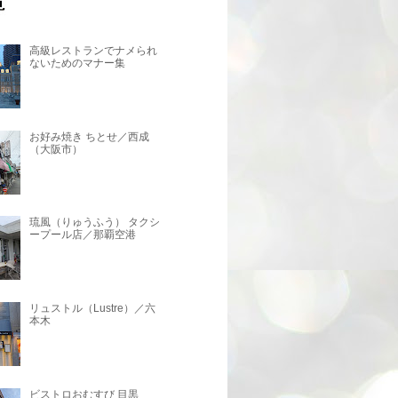
高級レストランでナメられ
ないためのマナー集
お好み焼き ちとせ／西成
（大阪市）
琉風（りゅうふう） タクシ
ープール店／那覇空港
リュストル（Lustre）／六
本木
ビストロおむすび 目黒