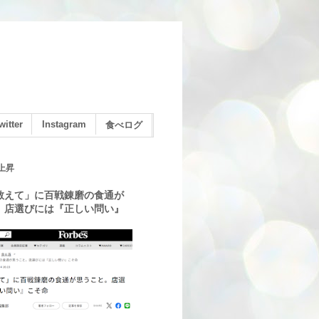
witter
Instagram
食べログ
上昇
教えて」に百戦錬磨の食通が
。店選びには『正しい問い』