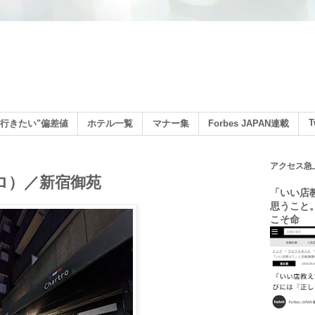
ン
T
行きたい"偏差値
ホテル一覧
マナー集
Forbes JAPAN連載
アクセス急
トロ）／新宿御苑
「いい店
思うこと
こそ命