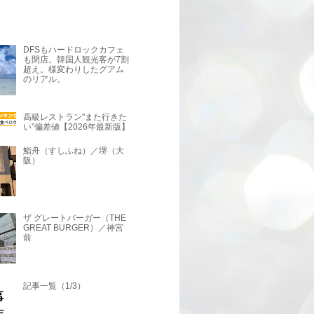
DFSもハードロックカフェ
も閉店。韓国人観光客が7割
超え。様変わりしたグアム
のリアル。
高級レストラン"また行きた
い"偏差値【2026年最新版】
鮨舟（すしふね）／堺（大
阪）
ザ グレートバーガー（THE
GREAT BURGER）／神宮
前
記事一覧（1/3）