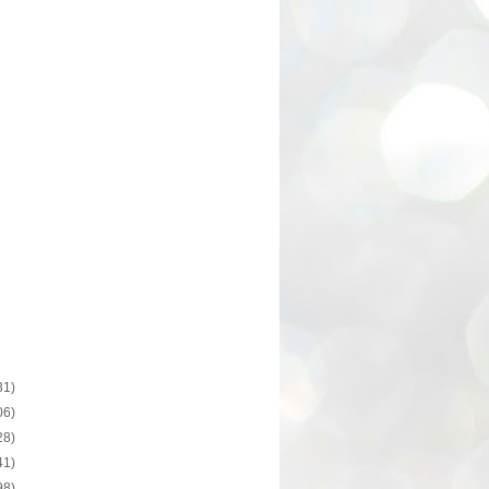
31)
06)
28)
41)
98)