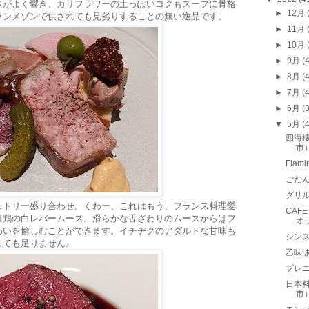
さがよく響き、カリフラワーの土っぽいコクもスープに骨格
►
12月
ランメゾンで供されても見劣りすることの無い逸品です。
►
11月
►
10月
►
9月
(
►
8月
(
►
7月
(
►
6月
(
▼
5月
(
四海
市
Fla
ごだ
グリ
ュトリー盛り合わせ。くわー、これはもう、フランス料理愛
CAF
は鶏の白レバームース。滑らかな舌ざわりのムースからはフ
オ
わいを愉しむことができます。イチヂクのアダルトな甘味も
シン
っても足りません。
乙味
プレニ
日本
市