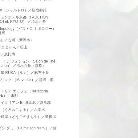
）
rtro（シャルトロ）／新宿御苑
ョンホテル京都（FAUCHON
HOTEL KYOTO） ／清水五条
ro topology（ビストロ トポロジー）
目黒
寿し／古町（新潟市）
ば じゅん／松山
や／恵比寿
ド テ フォション（Salon de Thé
auchon）／清水五条（京都）
屋 RUKA（ルカ）／麻布十番
リック （Maverick）／楚辺（那
）
リア エッフェ（Terrattoria
FFE）／田町
イタリアン Bit 新潟店／新潟駅
夜（くろねこよる）／六本木
の町屋（どうごのまちや）／道後温
ン ダミ （La maison d'ami）／目