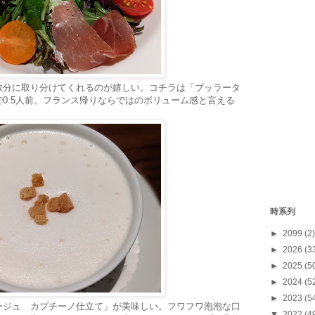
数分に取り分けてくれるのが嬉しい。コチラは「ブッラータ
0.5人前。フランス帰りならではのボリューム感と言える
時系列
►
2099
(2)
►
2026
(3
►
2025
(5
►
2024
(5
►
2023
(5
ージュ カプチーノ仕立て」が美味しい。フワフワ泡泡な口
▼
2022
(4