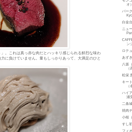
モンゴ
オ
パーク
Ky
白金
ニュー
Pa
CAF
ン
ロテュ
ト」。これは真っ赤な肉だとハッキリ感じられる鮮烈な味わ
あず
迫力に負けていません。量もしっかりあって、大満足のひと
八坂
（
松栄 
キートス
（
ハイ
浦
二条城
焼肉
小桜
すし
フィオ