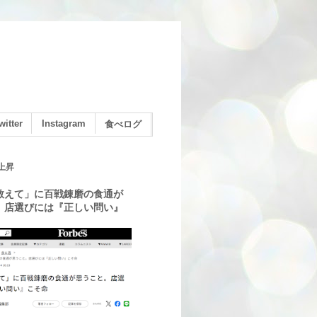
witter
Instagram
食べログ
上昇
教えて」に百戦錬磨の食通が
。店選びには『正しい問い』