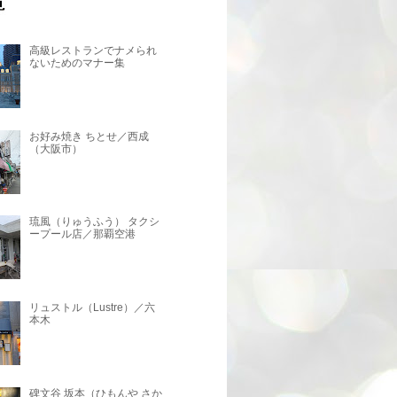
高級レストランでナメられ
ないためのマナー集
お好み焼き ちとせ／西成
（大阪市）
琉風（りゅうふう） タクシ
ープール店／那覇空港
リュストル（Lustre）／六
本木
碑文谷 坂本（ひもんや さか