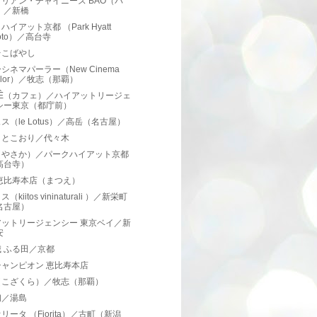
リアン・チャイニーズ BAO（バ
）／新橋
ハイアット京都 （Park Hyatt
oto）／高台寺
台こばやし
シネマパーラー（New Cinema
rlor）／牧志（那覇）
FÈ（カフェ）／ハイアットリージェ
シー東京（都庁前）
ス（le Lotus）／高岳（名古屋）
きとこおり／代々木
（やさか）／パークハイアット京都
高台寺）
恵比寿本店（まつえ）
（kiitos vininaturali ）／新栄町
名古屋）
アットリージェンシー 東京ベイ／新
安
 ふる田／京都
チャンピオン 恵比寿本店
（こざくら）／牧志（那覇）
初／湯島
リータ （Fiorita）／古町（新潟