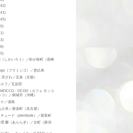
(42)
(41)
(45)
40)
41)
43)
38)
45)
樓（しかいろう）／松が枝町（長崎
）
mingo（フラミンゴ）／恵比寿
ん 宮ざわ／五条（京都）
ルエフ／五反田
E MOCCO・OCOO（カフェ モッコ
ッコ）／南城市（沖縄）
スケ／湯島
 あさ井／新栄町（名古屋）
チュード（plenitude）／新富町
料理 蘭（あららぎ）／古町（新潟
）