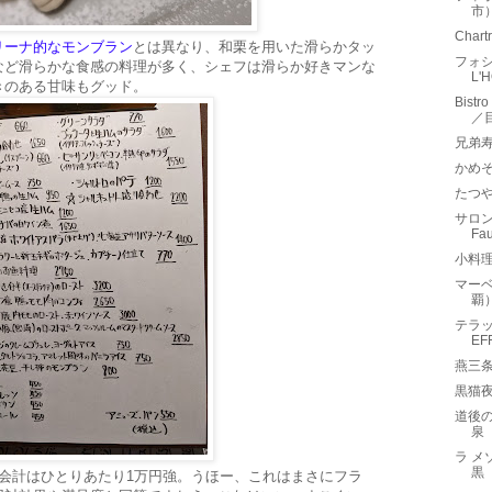
市
Cha
リーナ的なモンブラン
とは異なり、和栗を用いた滑らかタッ
フォシ
など滑らかな食感の料理が多く、シェフは滑らか好きマンな
L'
きのある甘味もグッド。
Bist
／
兄弟
かめそ
たつ
サロン 
F
小料理
マーベ
覇
テラット
E
燕三条
黒猫
道後
泉
ラ メゾ
黒
会計はひとりあたり1万円強。うほー、これはまさにフラ