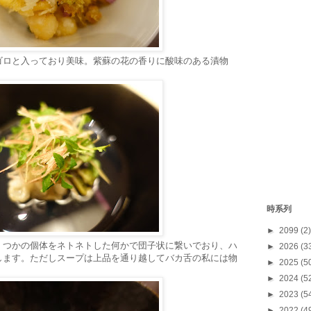
ゴロと入っており美味。紫蘇の花の香りに酸味のある漬物
時系列
►
2099
(2)
くつかの個体をネトネトした何かで団子状に繋いでおり、ハ
►
2026
(3
します。ただしスープは上品を通り越してバカ舌の私には物
►
2025
(5
►
2024
(5
►
2023
(5
►
2022
(4