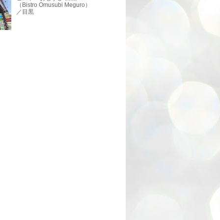
（Bistro Omusubi Meguro）
／目黒