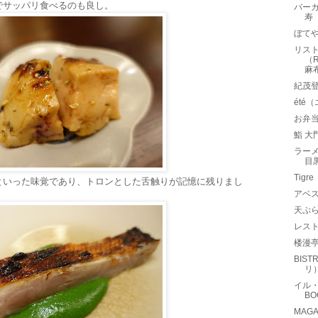
でサッパリ食べるのも良し。
バーガ
寿
ぼて
リスト
（R
麻
紀茂
été
お弁
鮨 大
ラー
目
Tig
といった味覚であり、トロンとした舌触りが記憶に残りまし
アベス
天ぷら
レスト
楼漫
BIS
リ
イル・
B
MAG