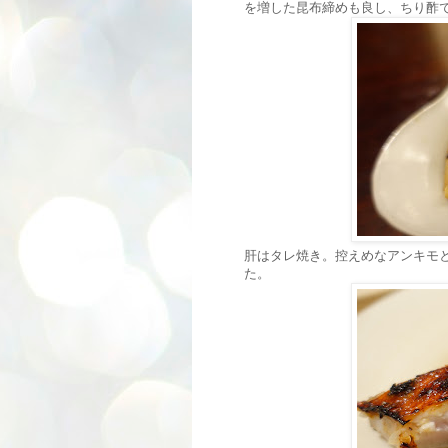
を増した昆布締めも良し、ちり酢
肝はタレ焼き。控えめなアンキモ
た。