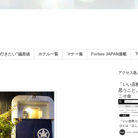
ン
T
行きたい"偏差値
ホテル一覧
マナー集
Forbes JAPAN連載
アクセス急
「いい店
思うこと
こそ命