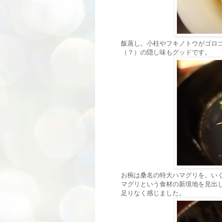
飯蒸し。小柱やフキノトウがゴロ
（？）の隠し味もグッドです。
お椀は桑名の特大ハマグリを。い
マグリという食材の新境地を見出
足りなく感じました。