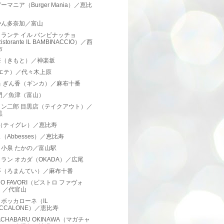
ーマニア（Burger Mania）／恵比
やん多奈加／富山
ランテ イル バンビナッチョ
istorante IL BAMBINACCIO）／西
布
登（きもと）／神楽坂
（エテ）／代々木上原
当 ぎん香（ギンカ）／麻布十番
門／魚津（富山）
メン二郎 目黒店（テイクアウト）／
黒
re（ティグレ）／恵比寿
（Abbesses）／恵比寿
小泉 たかの／富山駅
ラン オカダ（OKADA）／広尾
亭（ろまんてい）／麻布十番
TRO FAVORI（ビストロ ファヴォ
）／代官山
ボッカローネ（IL
OCCALONE）／恵比寿
ACHABARU OKINAWA（マガチャ