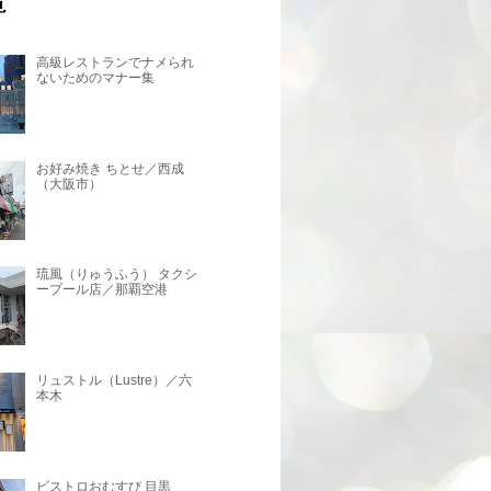
高級レストランでナメられ
ないためのマナー集
お好み焼き ちとせ／西成
（大阪市）
琉風（りゅうふう） タクシ
ープール店／那覇空港
リュストル（Lustre）／六
本木
ビストロおむすび 目黒