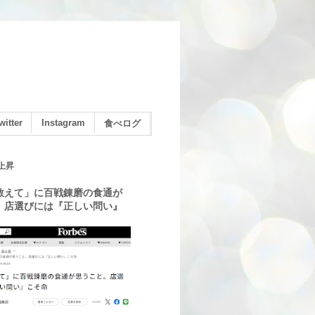
witter
Instagram
食べログ
上昇
教えて」に百戦錬磨の食通が
。店選びには『正しい問い』