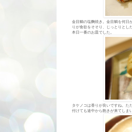
金目鯛の塩麴焼き。金目鯛を何日
りが食欲をそそり、じっとりとし
本日一番のお皿でした。
タケノコは香りが良いですね。た
付けても途中から飽きが来てしま