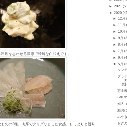
►
2021
(5
▼
2020
(4
►
12月
►
11月
►
10月
►
9月
(
►
8月
(
►
7月
(
ス料理を思わせる濃厚で綺麗な白和えです。
►
6月
(
▼
5月
(
タンモア
ブラチ
（B
恵
恵比寿
Gri
鮨人
鮨お
みや
おぎ
なものの2種。肉厚でグリグリとした食感。じっとりと旨味