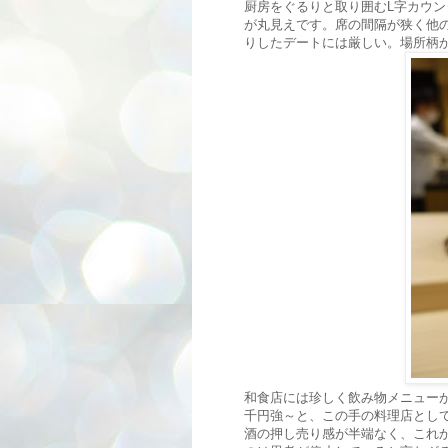
厨房をぐるりと取り囲むL字カウン
が丸見えです。席の間隔が狭く他
りしたデートには厳しい。場所柄
和食店には珍しく飲み物メニューが
千円強～と、この手の料理店とし
酒の押し売り感が半端なく、これ