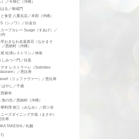
ル）／今帰仁（沖縄）
門はる／御成門
もと食堂 八重岳店／本部（沖縄）
noiS（シノワ）／白金台
スープカレー Suage（すあげ）／
の内
旅亭おきなわ名嘉真荘（なかまそ
）／恩納村（沖縄）
松尾 松濤レストラン／神泉
うしみつ一門／目黒
デオ レストラーレ（Subrideo
staurare）／恵比寿
 Favart（リュファヴァー）／恵比寿
 はやし／千歳
／西麻布
処 海の坊／恩納村（沖縄）
中華料理 南三（みなみ）／四ツ谷
イニーズダイニング方哉（まさや）
恵比寿
OKA TAKESHI／札幌
47)