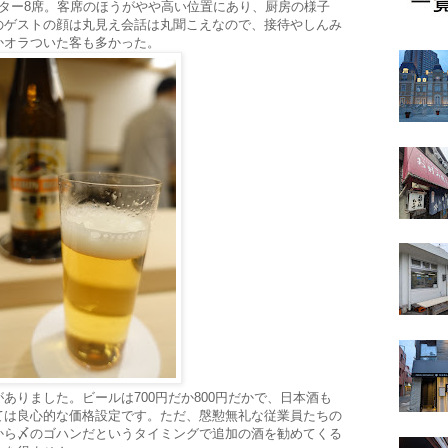
ター8席。客席のほうがやや高い位置にあり、厨房の様子
のゲストの顔は丸見え会話は丸聞こえなので、接待やしんみ
かオラついた客も多かった。
ありました。ビールは700円だか800円だかで、日本酒も
ては良心的な価格設定です。ただ、慇懃無礼な従業員たちの
から〆のゴハンだというタイミングで追加の酒を勧めてくる