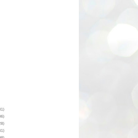
31)
06)
28)
41)
98)