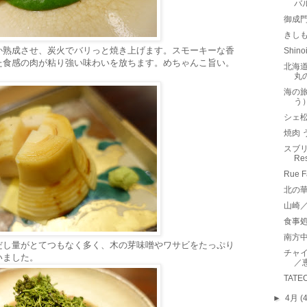
バ
御成
きし
か熟成させ、炭火でバリっと焼き上げます。スモーキーな香
Shi
た食感の肉が粘り強い味わいを放ちます。めちゃんこ旨い。
北海道
丸
海の
う
シェ
焼肉 
スブリ
Re
Rue
北の華
山崎
食事
南方
だし量がとてつもなく多く、木の芽味噌やワサビをたっぷり
チャ
いました。
／
TATE
►
4月
(