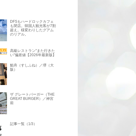
DFSもハードロックカフェ
も閉店。韓国人観光客が7割
超え。様変わりしたグアム
のリアル。
高級レストラン"また行きた
い"偏差値【2026年最新版】
鮨舟（すしふね）／堺（大
阪）
ザ グレートバーガー（THE
GREAT BURGER）／神宮
前
記事一覧（1/3）