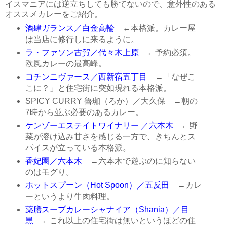
イスマニアには逆立ちしても勝てないので、意外性のある
オススメカレーをご紹介。
酒肆ガランス／白金高輪
←本格派。カレー屋
は当店に修行しに来るように。
ラ・ファソン古賀／代々木上原
←予約必須。
欧風カレーの最高峰。
コチンニヴァース／西新宿五丁目
←「なぜこ
こに？」と住宅街に突如現れる本格派。
SPICY CURRY 魯珈（ろか）／大久保
←朝の
7時から並ぶ必要のあるカレー。
ケンゾーエステイトワイナリー ／六本木
←野
菜が溶け込み甘さを感じる一方で、きちんとス
パイスが立っている本格派。
香妃園／六本木
←六本木で遊ぶのに知らない
のはモグり。
ホットスプーン（Hot Spoon）／五反田
←カレ
ーというより牛肉料理。
薬膳スープカレーシャナイア（Shania）／目
黒
←これ以上の住宅街は無いというほどの住