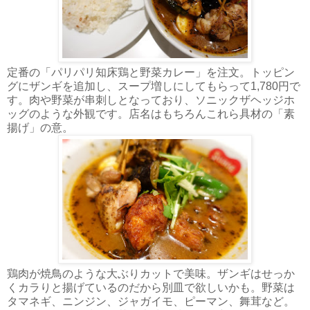
定番の「パリパリ知床鶏と野菜カレー」を注文。トッピン
グにザンギを追加し、スープ増しにしてもらって1,780円で
す。肉や野菜が串刺しとなっており、ソニックザヘッジホ
ッグのような外観です。店名はもちろんこれら具材の「素
揚げ」の意。
鶏肉が焼鳥のような大ぶりカットで美味。ザンギはせっか
くカラりと揚げているのだから別皿で欲しいかも。野菜は
タマネギ、ニンジン、ジャガイモ、ピーマン、舞茸など。