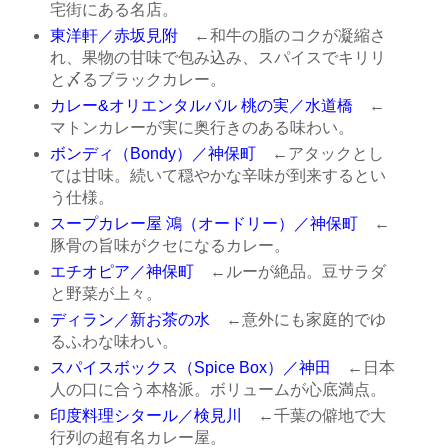
宅街にある名店。
東洋軒／赤坂見附
←和牛の脂のコクが凝縮さ
れ、果物の甘味で包み込み、スパイスでキリリ
と〆るブラックカレー。
カレー&オリエンタルバル 桃の実／水道橋
←
マトンカレーが実に奥行きのある味わい。
ボンディ（Bondy）／神保町
←アタックとし
ては甘味。続いて穏やかな辛味が到来するとい
う仕様。
スープカレー屋 鴻（オードリー）／神保町
←
豚骨の旨味がクセになるカレー。
エチオピア／神保町
←ルーが絶品。豆サラダ
と野菜が上々。
ディラン／新お茶の水
←意外にも家庭的でゆ
るふわな味わい。
スパイスボックス（Spice Box）／神田
←日本
人の口に合う本格派。ボリュームが心底満点。
印度料理シタール／検見川
←千葉の僻地で大
行列の超有名カレー屋。