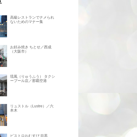
高級レストランでナメられ
ないためのマナー集
お好み焼き ちとせ／西成
（大阪市）
琉風（りゅうふう） タクシ
ープール店／那覇空港
リュストル（Lustre）／六
本木
ビストロおむすび 目黒