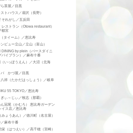
ぴら茶屋／目黒
レストハウス／扇沢（長野）
 それがし／五反田
レストラン（Otowa restaurant）
宇都宮
IM （タイーム）／恵比寿
ーンビュー立山／立山（富山）
H DINING by plein（バースダイニ
グバイプラン）／麻布十番
園（いっぽうえん）／大沼（北海
）
ソバ かづ屋／目黒
田八祥（たかだはっしょう）／岐阜
NIKU 55 TOKYO／恵比寿
～ぎぃ～じぃ／牧志（那覇）
めん冠尾（かむろ） 恵比寿ガーデン
レイス店／恵比寿
 （みょうあん）／徳川町（名古屋）
や／麻布十番
 初栄（はつえい）／高千穂（宮崎）