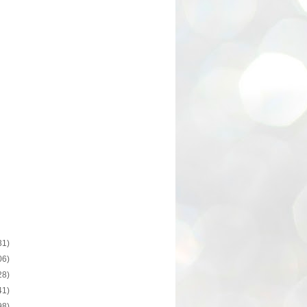
31)
06)
28)
41)
98)