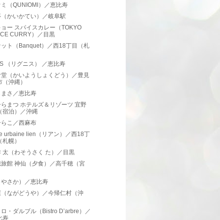
ミ（QUNIOMI）／恵比寿
亭（かいかてい）／岐阜駅
ョー スパイスカレー（TOKYO
ICE CURRY）／目黒
ット（Banquet）／西18丁目（札
）
GNIS （リグニス） ／恵比寿
食堂（かいようしょくどう）／豊見
市（沖縄）
じまさ／恵比寿
らまつ ホテルズ＆リゾーツ 宜野
（宿泊）／沖縄
ひらこ／西麻布
ine urbaine lien（リアン）／西18丁
（札幌）
 太（わそうさく た）／目黒
穂旅館 神仙（夕食）／高千穂（宮
）
（やさか）／恵比寿
屋（ながどうや）／今帰仁村（沖
）
・ダルブル（Bistro D’arbre）／
比寿