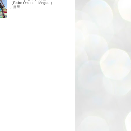
（Bistro Omusubi Meguro）
／目黒