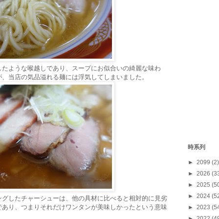
したような喉越しであり、スープにお似合いの綺麗な味わ
が、当店の気品溢れる麺には浮気してしまいました。
時系列
►
2099
(2)
►
2026
(3
►
2025
(5
►
2024
(5
ングしたチャーシューは、他の具材に比べると相対的に見劣
であり、つまりそれだけワンタンが美味しかったという意味
►
2023
(5
►
2022
(4