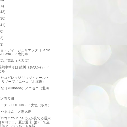
14)
(43)
(36)
(41)
40)
43)
43)
ョ・ディ・ジュリエッタ（Bacio
 Giulietta）／恵比寿
ずみ／高岳（名古屋）
親鶏中華そば 綾川（あやがわ）／
比寿
ニセコビレッジ リッツ・カールト
・リザーブ／ニセコ（北海道）
な（Yukibana）／ニセコ（北海
）
福／五反田
ーナ（CUCINA）／大垣（岐阜）
（やまはん）／恵比寿
ロゴロYoutubeばっか見てる週末
はサヨナラ。夏は週末1泊2日で立
黒部アルペンルートを駆...