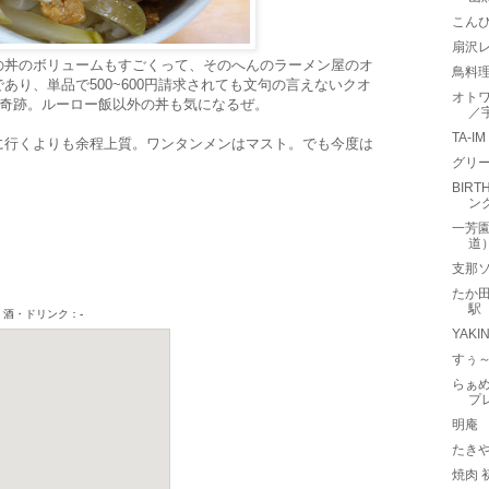
こん
扇沢
の丼のボリュームもすごくって、そのへんのラーメン屋のオ
鳥料理
あり、単品で500~600円請求されても文句の言えないクオ
オトワ 
て奇跡。ルーロー飯以外の丼も気になるぜ。
／
TA-
に行くよりも余程上質。ワンタンメンはマスト。でも今度は
。
グリ
BIRT
ン
一芳
道
支那
たか
駅
YAKI
すぅ
らぁ
プ
明庵
たき
焼肉