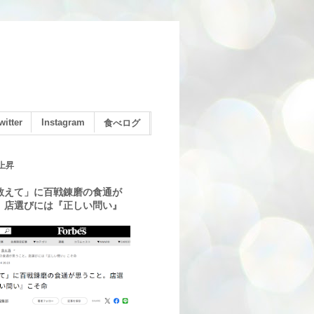
witter
Instagram
食べログ
上昇
教えて」に百戦錬磨の食通が
。店選びには『正しい問い』