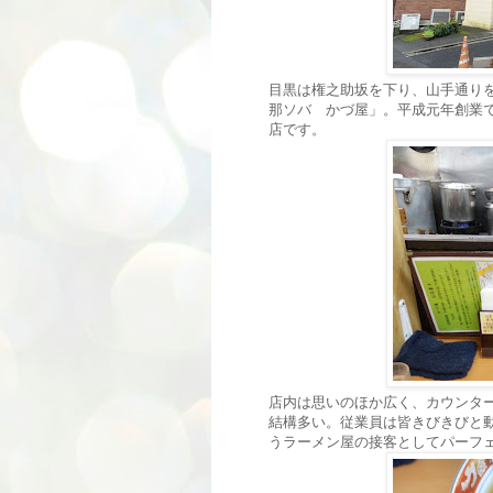
目黒は権之助坂を下り、山手通り
那ソバ かづ屋」。平成元年創業
店です。
店内は思いのほか広く、カウンタ
結構多い。従業員は皆きびきびと
うラーメン屋の接客としてパーフ