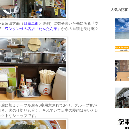
人気の記事
を五反田方面（
目黒二郎
と逆側）に数分歩いた先にある「支
で、
ワンタン麺の名店「たんたん亭」
からの系譜を受け継ぐ
ー席に加えテーブル席も3卓用意されており、グループ客が
動き、客の仕切りも旨く、それでいて店主の愛想は良いとい
ェクトなショップです。