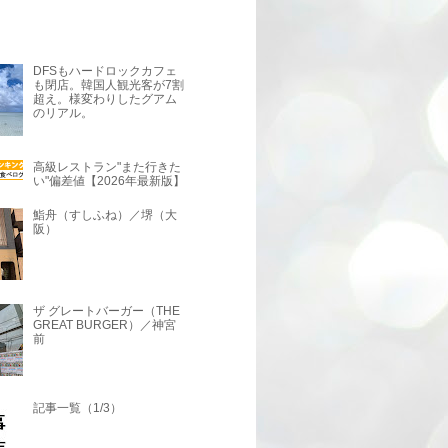
DFSもハードロックカフェ
も閉店。韓国人観光客が7割
超え。様変わりしたグアム
のリアル。
高級レストラン"また行きた
い"偏差値【2026年最新版】
鮨舟（すしふね）／堺（大
阪）
ザ グレートバーガー（THE
GREAT BURGER）／神宮
前
記事一覧（1/3）