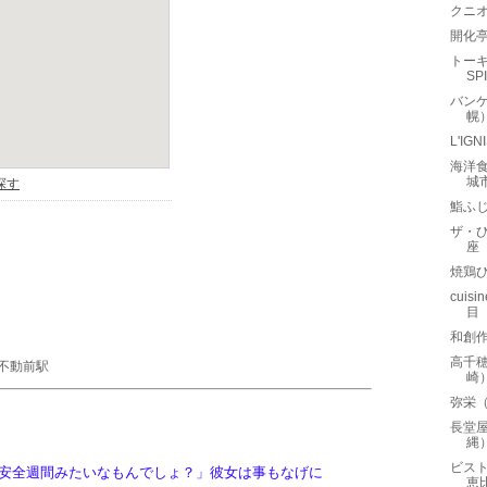
クニオ
開化
トーキ
SP
バンケ
幌
L'I
海洋
城
鮨ふ
ザ・ひ
座
焼鶏
cuis
目
和創作
高千
不動前駅
崎
弥栄
長堂
縄
ビストロ
安全週間みたいなもんでしょ？」彼女は事もなげに
恵