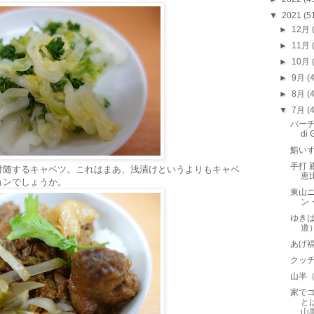
▼
2021
(5
►
12月
►
11月
►
10月
►
9月
(
►
8月
(
▼
7月
(
バーチ
di
鮨い
手打 
付随するキャベツ。これはまあ、浅漬けというよりもキャベ
恵
ョンでしょうか。
東山
ン
ゆきば
道
あげ
クッチ
山半
家でゴ
と
山