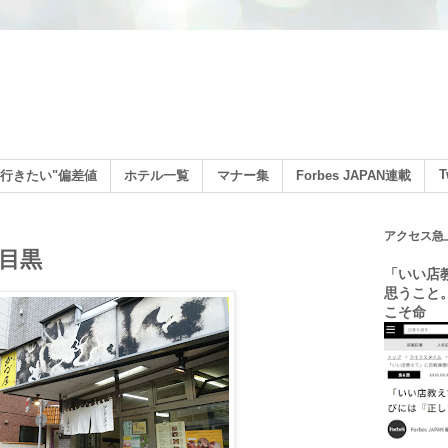
ン
T
行きたい"偏差値
ホテル一覧
マナー集
Forbes JAPAN連載
アクセス急
目黒
「いい店
思うこと
こそ命