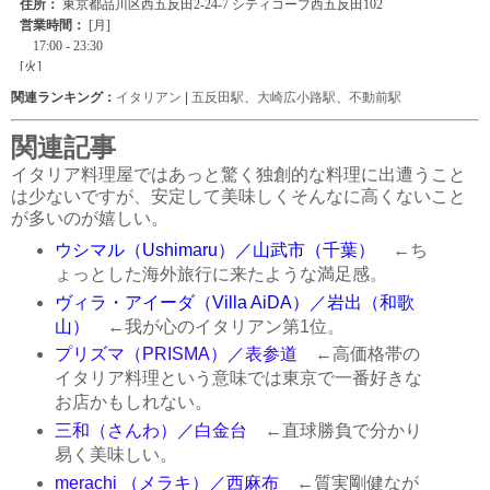
関連ランキング：
イタリアン
|
五反田駅
、
大崎広小路駅
、
不動前駅
関連記事
イタリア料理屋ではあっと驚く独創的な料理に出遭うこと
は少ないですが、安定して美味しくそんなに高くないこと
が多いのが嬉しい。
ウシマル（Ushimaru）／山武市（千葉）
←ち
ょっとした海外旅行に来たような満足感。
ヴィラ・アイーダ（Villa AiDA）／岩出（和歌
山）
←我が心のイタリアン第1位。
プリズマ（PRISMA）／表参道
←高価格帯の
イタリア料理という意味では東京で一番好きな
お店かもしれない。
三和（さんわ）／白金台
←直球勝負で分かり
易く美味しい。
merachi （メラキ）／西麻布
←質実剛健なが