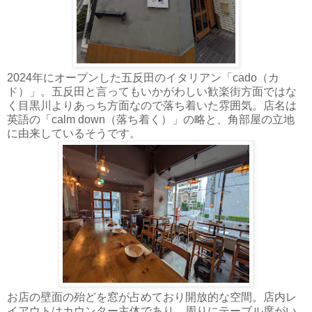
2024年にオープンした五反田のイタリアン「cado（カ
ド）」。五反田と言ってもいかがわしい歓楽街方面ではな
く目黒川よりあっち方面なので落ち着いた雰囲気。店名は
英語の「calm down（落ち着く）」の略と、角部屋の立地
に由来しているそうです。
お店の壁面の殆どを窓が占めており開放的な空間。店内レ
イアウトはカウンター主体であり、周りにテーブル席がい