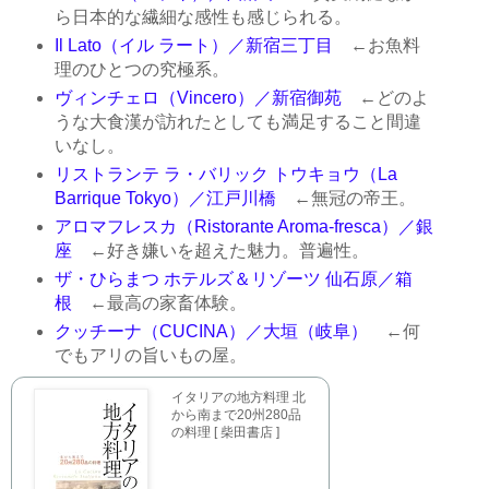
ら日本的な繊細な感性も感じられる。
Il Lato（イル ラート）／新宿三丁目
←お魚料
理のひとつの究極系。
ヴィンチェロ（Vincero）／新宿御苑
←どのよ
うな大食漢が訪れたとしても満足すること間違
いなし。
リストランテ ラ・バリック トウキョウ（La
Barrique Tokyo）／江戸川橋
←無冠の帝王。
アロマフレスカ（Ristorante Aroma-fresca）／銀
座
←好き嫌いを超えた魅力。普遍性。
ザ・ひらまつ ホテルズ＆リゾーツ 仙石原／箱
根
←最高の家畜体験。
クッチーナ（CUCINA）／大垣（岐阜）
←何
でもアリの旨いもの屋。
イタリアの地方料理 北
から南まで20州280品
の料理 [ 柴田書店 ]