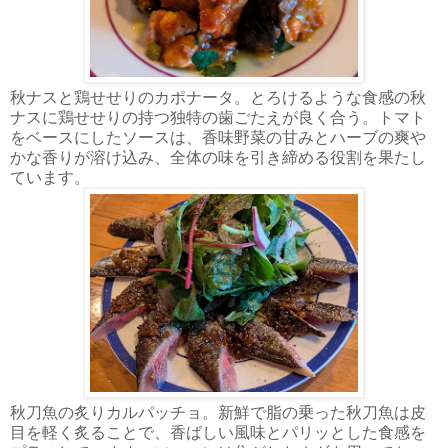
秋ナスと鶏せせりのカポナータ。とろけるような食感の秋
ナスに鶏せせりの持つ独特の歯ごたえが良く合う。トマト
をベースにしたソースは、香味野菜の甘みとハーブの爽や
かな香りが溶け込み、全体の味を引き締める役割を果たし
ています。
秋刀魚の炙りカルパッチョ。新鮮で脂の乗った秋刀魚は皮
目を軽く炙ることで、香ばしい風味とパリッとした食感を