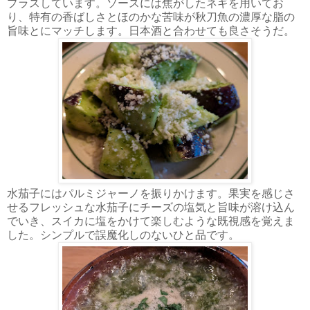
プラスしています。ソースには焦がしたネギを用いてお
り、特有の香ばしさとほのかな苦味が秋刀魚の濃厚な脂の
旨味とにマッチします。日本酒と合わせても良さそうだ。
水茄子にはパルミジャーノを振りかけます。果実を感じさ
せるフレッシュな水茄子にチーズの塩気と旨味が溶け込ん
でいき、スイカに塩をかけて楽しむような既視感を覚えま
した。シンプルで誤魔化しのないひと品です。