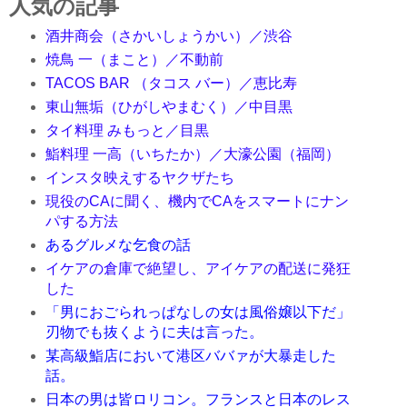
人気の記事
酒井商会（さかいしょうかい）／渋谷
焼鳥 一（まこと）／不動前
TACOS BAR （タコス バー）／恵比寿
東山無垢（ひがしやまむく）／中目黒
タイ料理 みもっと／目黒
鮨料理 一高（いちたか）／大濠公園（福岡）
インスタ映えするヤクザたち
現役のCAに聞く、機内でCAをスマートにナン
パする方法
あるグルメな乞食の話
イケアの倉庫で絶望し、アイケアの配送に発狂
した
「男におごられっぱなしの女は風俗嬢以下だ」
刃物でも抜くように夫は言った。
某高級鮨店において港区ババァが大暴走した
話。
日本の男は皆ロリコン。フランスと日本のレス