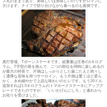
ス丸のままであり、美味しいは美味しいのですがロマンに
欠けます。ナイフで切り分けながら食べるのも面倒です。
真打登場、Tボーンステーキです。総重量は圧巻の1キログ
ラム。T字型の骨を挟んで、二つの部位を同時に楽しめるの
が最大の特長で、片側はしっかりとした歯ごたえと肉々し
く濃厚な旨味を持つサーロイン。もう片側は驚くほど柔ら
かく、きめ細やかで上品な味わいのヒレです。もう20ドル
追加すれば1.5キログラムのトマホークステーキにアップグ
レードできたのですが、「いいかげんにしろ」と連れから
お叱りを受けました。