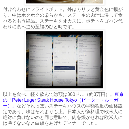
付け合わせにフライドポテト。外はカリッと黄金色に揚が
り、中はホクホクの柔らかさ。ステーキの肉汁に浸して食
べるともう絶品。ステーキをオカズに、ポテトをゴハン代
わりに食べ進め至福のひと時です。
以上を食べ、軽く飲んで総額は300ドル（約3万円）。
東京
の「Peter Luger Steak House Tokyo（ピーター・ルーガ
ー）」
などそれっぽいステーキハウスの半額程度の価格設
定であり、味はそれよりも上。日本人が魚料理で欧米人に
絶対に負けないのと同じ意味で、肉を焼かせれば欧米人に
は勝てないなと白旗をあげたディナーでした。