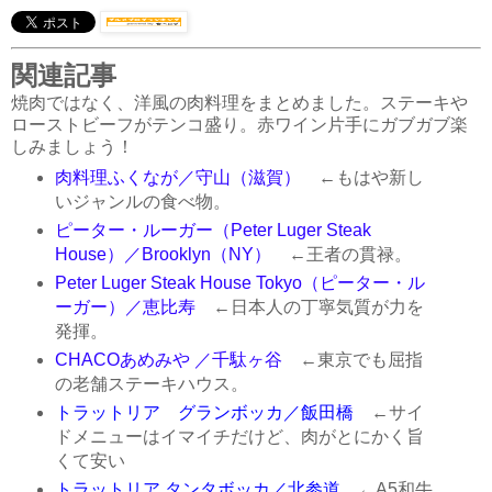
関連記事
焼肉ではなく、洋風の肉料理をまとめました。ステーキや
ローストビーフがテンコ盛り。赤ワイン片手にガブガブ楽
しみましょう！
肉料理ふくなが／守山（滋賀）
←もはや新し
いジャンルの食べ物。
ピーター・ルーガー（Peter Luger Steak
House）／Brooklyn（NY）
←王者の貫禄。
Peter Luger Steak House Tokyo（ピーター・ル
ーガー）／恵比寿
←日本人の丁寧気質が力を
発揮。
CHACOあめみや ／千駄ヶ谷
←東京でも屈指
の老舗ステーキハウス。
トラットリア グランボッカ／飯田橋
←サイ
ドメニューはイマイチだけど、肉がとにかく旨
くて安い
トラットリア タンタボッカ／北参道
←A5和牛