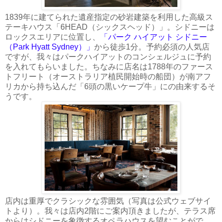
1839年に建てられた遺産指定の砂岩建築を利用した高級ス
テーキハウス「6HEAD（シックスヘッド）」。シドニーは
ロックスエリアに位置し、
「パーク ハイアット シドニー
（Park Hyatt Sydney）」
から徒歩1分。予約必須の人気店
ですが、我々はパークハイアットのコンシェルジュに予約
を入れてもらいました。ちなみに店名は1788年のファース
トフリート（オーストラリア植民開始時の船団）が南アフ
リカから持ち込んだ「6頭の黒いケープ牛」にの由来するそ
うです。
店内は重厚でクラシックな雰囲気（写真は公式ウェブサイ
トより）。我々は店内2階にご案内頂きましたが、テラス席
からはシドニーを象徴するオペラハウスを望むことがで