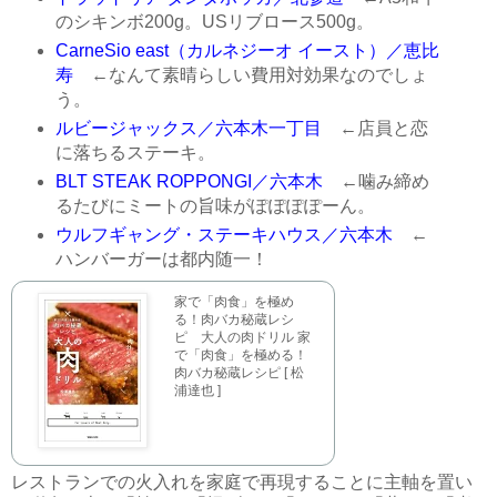
のシキンボ200g。USリブロース500g。
CarneSio east（カルネジーオ イースト）／恵比
寿
←なんて素晴らしい費用対効果なのでしょ
う。
ルビージャックス／六本木一丁目
←店員と恋
に落ちるステーキ。
BLT STEAK ROPPONGI／六本木
←噛み締め
るたびにミートの旨味がぽぽぽぽーん。
ウルフギャング・ステーキハウス／六本木
←
ハンバーガーは都内随一！
家で「肉食」を極め
る！肉バカ秘蔵レシ
ピ 大人の肉ドリル 家
で「肉食」を極める！
肉バカ秘蔵レシピ [ 松
浦達也 ]
レストランでの火入れを家庭で再現することに主軸を置い