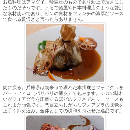
お魚料理はアマダイ。輪島産のものであり船上で活〆にし
たものだそうです。まるで鮨屋や日本料理店のような贅沢
な素材使いであり、ピンの食材をフレンチの濃厚なソース
で食べる贅沢さと言ったらありません。
肉に戻る。兵庫県は朝来市で獲れた本州鹿とフォアグラを
パートフィロ（パリパリの薄皮）で包みます。シカの味わ
いがフォアグラを圧倒するほどのタフさであり、ソースも
これまた頑強です。悪目立ちしがちなフォアグラの味覚を
上手く抑え込み、全体としての調和を持たせた逸品です。