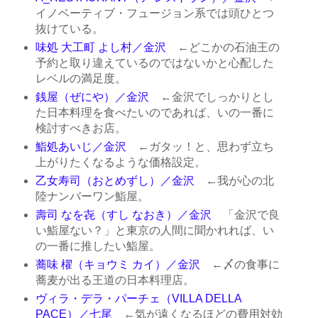
イノベーティブ・フュージョン系では頭ひとつ
抜けている。
味処 大工町 よし村／金沢
←どこかの石油王の
予約と取り違えているのではないかと心配した
レベルの満足度。
銭屋（ぜにや）／金沢
←金沢でしっかりとし
た日本料理を食べたいのであれば、いの一番に
検討すべきお店。
鮨処あいじ／金沢
←ガタッ！と、思わず立ち
上がりたくなるような価格設定。
乙女寿司（おとめずし）／金沢
←我が心の北
陸ナンバーワン鮨屋。
壽司 なを㐂（すし なおき）／金沢
「金沢で良
い鮨屋ない？」と東京の人間に聞かれれば、い
の一番に推したい鮨屋。
蕎味 櫂（キョウミ カイ）／金沢
←〆の食事に
蕎麦が出る王道の日本料理店。
ヴィラ・デラ・パーチェ（VILLA DELLA
PACE）／七尾
←気が遠くなるほどの費用対効