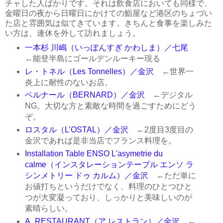
チャした人ばかりです。それは飲食店においても同様で、
金曜日の夜から日曜日にかけての鮨屋など港区のちょづい
た店と雰囲気は似てきています。きちんと食事を楽しみた
い方は、連休を外して訪れましょう。
一本杉 川嶋（いっぽんすぎ かわしま）／七尾
←能登半島にゴールデンルーキー現る
レ・トネル（Les Tonnelles）／金沢
←世界一
炎上に耐性のないお店。
ベルナール（BERNARD）／金沢
←デジタル
NG。大切な方と素敵な時間を過ごすためにどう
ぞ。
ロスタル（L’OSTAL）／金沢
←2度目3度目の
金沢であれば是非当店でフランス料理を。
Installation Table ENSO L'asymetrie du
calme（インスタレーションテーブル エンソ ラ
シンメトリー ドゥ カルム）／金沢
←ただ単に
お値打ちというだけでなく、料理のひとつひと
つが大変凝っており、しっかりと美味しいのが
素晴らしい。
A_RESTAURANT（ア レストラン）／金沢
←