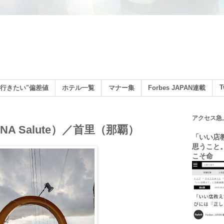
ン
T
行きたい"偏差値
ホテル一覧
マナー集
Forbes JAPAN連載
アクセス急
NA Salute）／首里（那覇）
「いい店
思うこと
こそ命