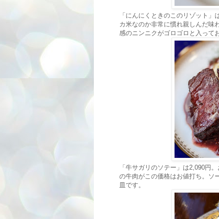
「にんにくときのこのリゾット」は
カ米なのか非常に慣れ親しんだ味
感のニンニクがゴロゴロと入って
「牛サガリのソテー」は2,090円
の牛肉がこの価格はお値打ち。ソ
皿です。