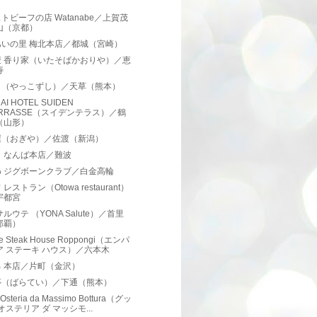
トビーフの店 Watanabe／上賀茂
山（京都）
あいの里 梅北本店／都城（宮崎）
麦 香り家（いたそばかおりや）／恵
寿
司（やっこずし）／天草（熊本）
AI HOTEL SUIDEN
ERRASSE（スイデンテラス）／鶴
（山形）
屋（おぎや）／佐渡（新潟）
 なんば本店／難波
わ ジグボーンクラブ／白金高輪
レストラン（Otowa restaurant）
宇都宮
サルウテ （YONA Salute）／首里
那覇）
re Steak House Roppongi（エンパ
ア ステーキ ハウス）／六本木
 本店／片町（金沢）
亭（ばらてい）／下通（熊本）
 Osteria da Massimo Bottura（グッ
オステリア ダ ​マッシモ...