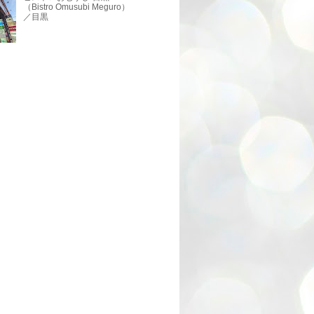
（Bistro Omusubi Meguro）
／目黒