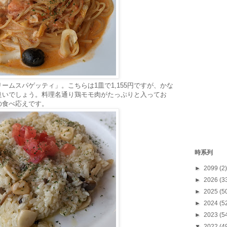
ームスパゲッティ」。こちらは1皿で1,155円ですが、かな
良いでしょう。料理名通り鶏モモ肉がたっぷりと入ってお
の食べ応えです。
時系列
►
2099
(2)
►
2026
(3
►
2025
(5
►
2024
(5
►
2023
(5
▼
2022
(4