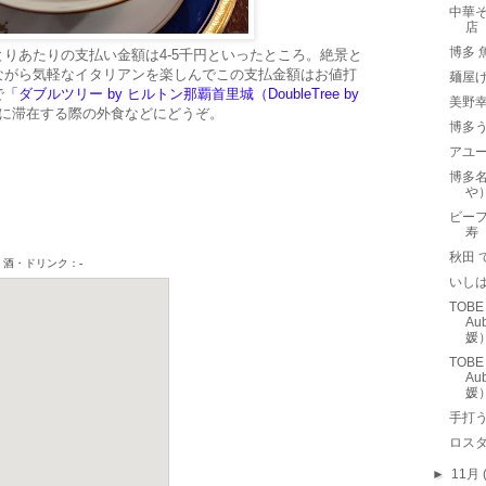
中華そ
店
博多
りあたりの支払い金額は4-5千円といったところ。絶景と
ながら気軽なイタリアンを楽しんでこの支払金額はお値打
麺屋
で
「ダブルツリー by ヒルトン那覇首里城（DoubleTree by
美野
に滞在する際の外食などにどうぞ。
博多
アユー
博多
や
ビーフ
寿
秋田 
いし
TOB
Au
媛
TOB
Au
媛
手打う
ロスタ
►
11月