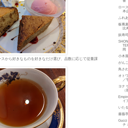
番
ロース
本
ふれ
板蕎
比
奴寿
SHON
T
岡
小木
ースから好きなものを好きなだけ選び、品数に応じて従量課
がんこ
鳥さ
オトワ 
／
ヨナ 
（
Empi
イ
いたる
薔薇
Gucci
チ 