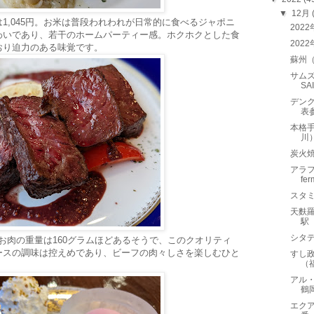
▼
12月
1,045円。お米は普段われわれが日常的に食べるジャポニ
202
わいであり、若干のホームパーティー感。ホクホクとした食
202
おり迫力のある味覚です。
蘇州
サムズ
SA
デンク
表
本格
川
炭火
アラフ
fe
スタ
天麩
駅
シタデ
。お肉の重量は160グラムほどあるそうで、このクオリティ
ースの調味は控えめであり、ビーフの肉々しさを楽しむひと
すし
（
アル・
鶴
エクア