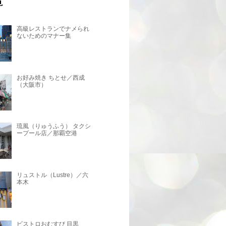
高級レストランでナメられ
ないためのマナー集
お好み焼き ちとせ／西成
（大阪市）
琉風（りゅうふう） タクシ
ープール店／那覇空港
リュストル（Lustre）／六
本木
ビストロおむすび 目黒