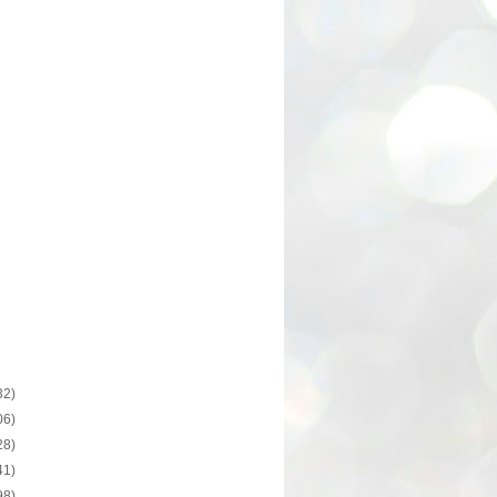
32)
06)
28)
41)
98)