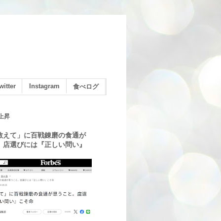
witter
Instagram
食べログ
上昇
教えて」に百戦錬磨の食通が
。店選びには『正しい問い』