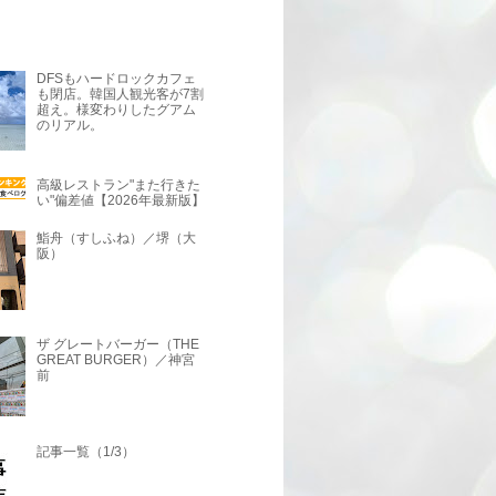
DFSもハードロックカフェ
も閉店。韓国人観光客が7割
超え。様変わりしたグアム
のリアル。
高級レストラン"また行きた
い"偏差値【2026年最新版】
鮨舟（すしふね）／堺（大
阪）
ザ グレートバーガー（THE
GREAT BURGER）／神宮
前
記事一覧（1/3）