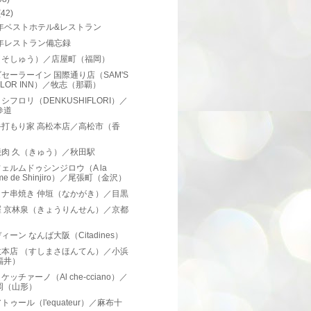
(42)
2年ベストホテル&レストラン
2年レストラン備忘録
（そしゅう）／店屋町（福岡）
セーラーイン 国際通り店（SAM'S
ILOR INN）／牧志（那覇）
シフロリ（DENKUSHIFLORI）／
参道
手打もり家 高松本店／高松市（香
）
焼肉 久（きゅう）／秋田駅
ェルムドゥシンジロウ（A la
rme de Shinjiro）／尾張町（金沢）
ミナ串焼き 仲垣（なかがき）／目黒
羅 京林泉（きょうりんせん）／京都
ィーン なんば大阪（Citadines）
政本店 （すしまさほんてん）／小浜
福井）
ケッチァーノ（Al che-cciano）／
岡（山形）
トゥール（l'equateur）／麻布十