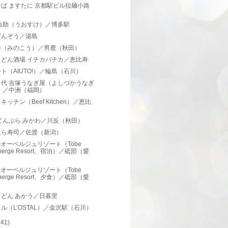
ば ますたに 京都駅ビル拉麺小路
 魚助（うおすけ）／博多駅
げんぞう／湯島
幸（みのこう）／男鹿（秋田）
うどん酒場 イチカバチカ／恵比寿
ト（AIUTO!）／輪島（石川）
名代 吉塚うなぎ屋（よしづかうなぎ
）／中洲（福岡）
キッチン（Beef Kitchen）／恵比
てんぷら みかわ／川反（秋田）
はら寿司／佐渡（新潟）
E オーベルジュリゾート（Tobe
berge Resort、宿泊）／砥部（愛
）
E オーベルジュリゾート（Tobe
berge Resort、夕食）／砥部（愛
）
どん あかう／日暮里
ル（L’OSTAL）／金沢駅（石川）
(41)