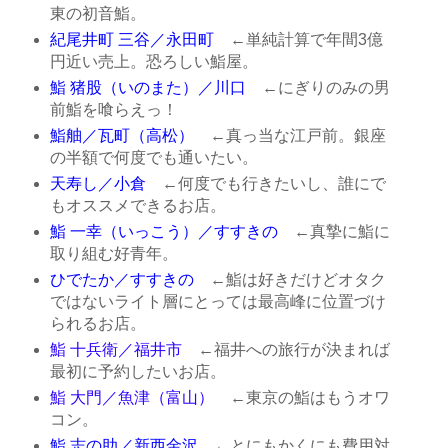
東の初音鮨。
紀尾井町 三谷／永田町
←単純計算で年間3億
円近い売上。恐ろしい鮨屋。
鮨 猪股（いのまた）／川口
←にぎりのみの男
前鮨を喰らえっ！
鮨舳／瓦町（高松）
←真っ当な江戸前。銀座
の半額で何度でも通いたい。
天寿し／小倉
←何度でも行きたいし、誰にで
もオススメできるお店。
鮨 一幸（いっこう）／すすきの
←真摯に鮨に
取り組む好青年。
ひでたか／すすきの
←鮨は好きだけどオタク
ではないライト層にとっては最高峰に位置づけ
られるお店。
鮨 十兵衛／福井市
←福井への旅行が決まれば
最初に予約したいお店。
鮨 大門／魚津（富山）
←東京の鮨はもうオワ
コン。
鮨 志の助／新西金沢
←とにもかくにも費用対