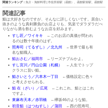
関連ランキング：
魚介・海鮮料理
|
市役所前駅（函館）
、
函館駅前駅
、
函館駅
関連記事
鮨は大好きなのですが、そんなに詳しくないです。居合い
抜きのような真剣勝負のお店よりも、気楽でダラダラだべ
りながら酒を飲むようなお店を好みます。
すし匠／ワイキキ
←このお店の真価が問われ
るのは数十年後のはず。
照寿司（てるずし）／北九州
←世界で最も有
名な鮨職人。
鮨おさむ／福岡市
←リーズナブルかよ。
すし宮川／円山公園（札幌）
←人生でトップ
クラスに旨い鮨。
鮨さいとう／六本木一丁目
←価格設定に色々
と考えさせられる。
鮨 在（ざい）／広尾
←これこれ、鮨とはこれ
ですよ。
東麻布天本／赤羽橋
←欅坂46のような鮨。
初音鮨（はつねすし）／蒲田
←西の照寿司、