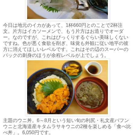
今日は地元のイカがあって、1杯660円とのことで2杯注
文。片方はイカソーメンで、もう片方はお造りでオーダ
ー。なのですが、これはびっくりするぐらい美味しくない
ですね。色が悪く食欲を削ぎ、味覚も外観に従い地平の彼
方に消えてほしいレベルです。これはその辺のスーパーの
パックの刺身のほうが余程レベルが上でしょう。
主題のウニ丼。6～8月という短い旬の利尻・礼文産バフン
ウニと北海道産キタムラサキウニの2種を楽しめる「食べ比
べ丼」。6,050円です。