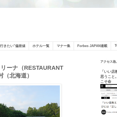
ン
T
行きたい"偏差値
ホテル一覧
マナー集
Forbes JAPAN連載
アクセス急
ーナ（RESTAURANT
「いい店
真狩村（北海道）
思うこと
こそ命