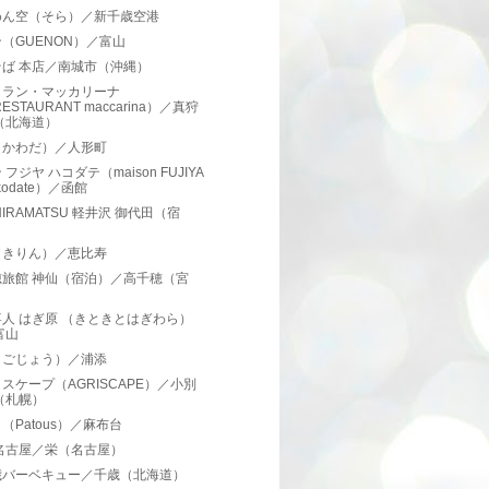
めん空（そら）／新千歳空港
（GUENON）／富山
そば 本店／南城市（沖縄）
トラン・マッカリーナ
ESTAURANT maccarina）／真狩
（北海道）
（かわだ）／人形町
フジヤ ハコダテ（maison FUJIYA
kodate）／函館
 HIRAMATSU 軽井沢 御代田（宿
）
（きりん）／恵比寿
穂旅館 神仙（宿泊）／高千穂（宮
）
人 はぎ原 （きときとはぎわら）
富山
（ごじょう）／浦添
スケープ（AGRISCAPE）／小別
（札幌）
（Patous）／麻布台
名古屋／栄（名古屋）
歳バーベキュー／千歳（北海道）