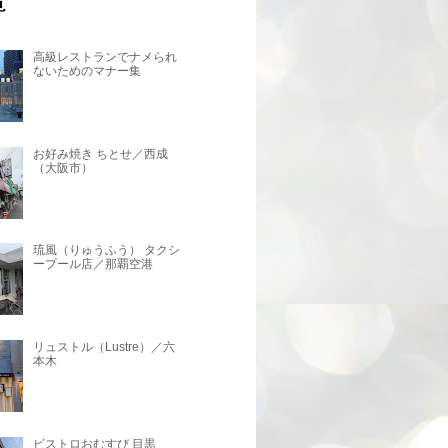
高級レストランでナメられ
ないためのマナー集
お好み焼き ちとせ／西成
（大阪市）
琉風（りゅうふう） タクシ
ープール店／那覇空港
リュストル（Lustre）／六
本木
ビストロおむすび 目黒