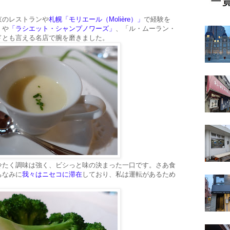
京のレストランや
札幌「モリエール（Molière）」
で経験を
」や
「ラシエット・シャンプノワーズ」
、「ル・ムーラン・
ドとも言える名店で腕を磨きました。
冷たく調味は強く、ビシっと味の決まった一口です。さあ食
ちなみに
我々はニセコに滞在
しており、私は運転があるため