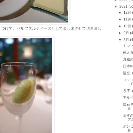
▼
2021
(5
►
12月
►
11月
►
10月
りつけて、セルフタルティーヌとして楽しまさせて頂きまし
►
9月
(
▼
8月
(
トレゾ
樺太
舟蔵
日本
悟空
コッコ
（
糸庄
アルベ
懐石
泉
ますの
ア
ボン 
番