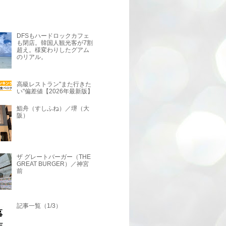
DFSもハードロックカフェ
も閉店。韓国人観光客が7割
超え。様変わりしたグアム
のリアル。
高級レストラン"また行きた
い"偏差値【2026年最新版】
鮨舟（すしふね）／堺（大
阪）
ザ グレートバーガー（THE
GREAT BURGER）／神宮
前
記事一覧（1/3）