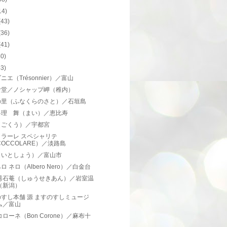
14)
(43)
(36)
(41)
40)
43)
ニエ（Trésonnier）／富山
食堂／ノシャップ岬（稚内）
の里（ふなくらのさと）／石垣島
料理 舞（まい）／恵比寿
（ごくう）／宇都宮
ラーレ スペシャリテ
COCCOLARE）／淡路島
（いとしょう）／富山市
ロ ネロ（Albero Nero）／白金台
 秀石菴（しゅうせきあん）／岩室温
（新潟）
すし本舗 源 ますのすしミュージ
ム／富山
コローネ（Bon Corone）／麻布十