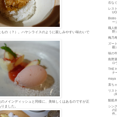
石な
レスト
U
Bist
ー
職人
野
たもの（？）。ハヤシライスのように親しみやすい味わいで
梅乃
ズート
覇
味の
島野菜
ロ
THE
ナ
may
直ち
リスト
（R
鮨処
先のメインディッシュと同様に、美味しくはあるのですが正
ありました。
シング
の
件