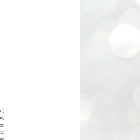
31)
06)
28)
41)
98)