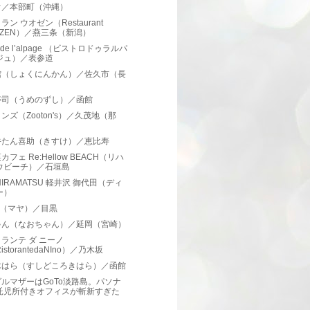
ぐ／本部町（沖縄）
ラン ウオゼン（Restaurant
OZEN）／燕三条（新潟）
ro de l’alpage （ビストロドゥラルパ
ジュ）／表参道
館（しょくにんかん）／佐久市（長
）
寿司（うめのずし）／函館
ンズ（Zooton's）／久茂地（那
）
牛たん喜助（きすけ）／恵比寿
カフェ Re:Hellow BEACH（リハ
ウビーチ）／石垣島
 HIRAMATSU 軽井沢 御代田（ディ
ー）
a （マヤ）／目黒
ゃん（なおちゃん）／延岡（宮崎）
ランテ ダ ニーノ
istorantedaNIno）／乃木坂
木はら（すしどころきはら）／函館
ルマザーはGoTo淡路島。パソナ
託児所付きオフィスが斬新すぎた
。