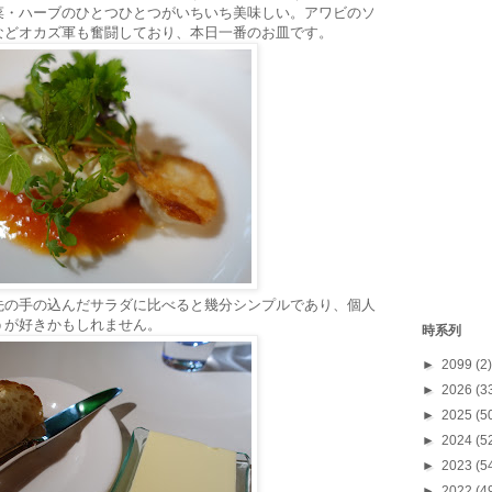
菜・ハーブのひとつひとつがいちいち美味しい。アワビのソ
などオカズ軍も奮闘しており、本日一番のお皿です。
先の手の込んだサラダに比べると幾分シンプルであり、個人
うが好きかもしれません。
時系列
►
2099
(2)
►
2026
(3
►
2025
(5
►
2024
(5
►
2023
(5
►
2022
(4