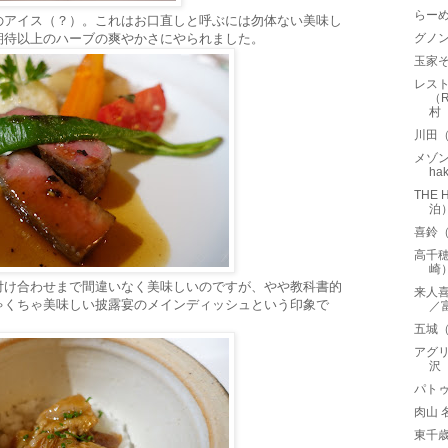
らー
のアイス（？）。これはお口直しと呼ぶには勿体ない美味し
期待以上のハーブの爽やかさにやられました。
グノン
玉家
レス
（R
村
川田
メゾン 
ha
THE
泊
喜鈴
高千
崎
付け合わせまで間違いなく美味しいのですが、やや教科書的
来人喜
ゃくちゃ美味しい披露宴のメインディッシュという印象で
／
五城
アグリ
沢
パトゥ
肉山 
東千