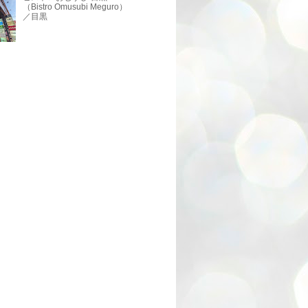
（Bistro Omusubi Meguro）
／目黒