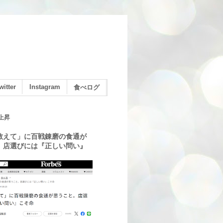
witter
Instagram
食べログ
上昇
教えて」に百戦錬磨の食通が
。店選びには『正しい問い』