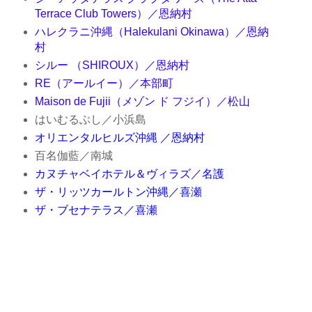
Terrace Club Towers）／恩納村
ハレクラニ沖縄（Halekulani Okinawa）／恩納
村
シルー （SHIROUX）／恩納村
RE（アールイー）／本部町
Maison de Fujii（メゾン ド フジイ）／松山
はいむるぶし／小浜島
オリエンタルヒルズ沖縄 ／恩納村
百名伽藍／南城
カヌチャベイホテル＆ヴィラズ／名護
ザ・リッツカールトン沖縄／喜瀬
ザ・ブセナテラス／喜瀬