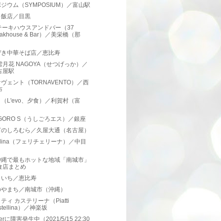
ジウム（SYMPOSIUM）／富山駅
キ飯店／目黒
テーキハウスアンドバー（37
eakhouse & Bar）／美栄橋（那
）
ぜき中華そば店／恵比寿
雪月花 NAGOYA（せつげっか）／
古屋駅
ヴェント（TORNAVENTO）／西
布
（L'evo、夕食）／利賀村（富
）
IGORO S（うしごろエス）／銀座
ぎのしろむら／久屋大通（名古屋）
icelina（フェリチェリーナ）／中目
沖縄で最もホットな地域「南城市」
食店まとめ
ういち／恵比寿
のやまち／南城市（沖縄）
ティ カステリーナ（Piatti
stellina）／神楽坂
gerに障害発生中（2021/5/15 22:30