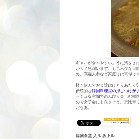
ギャルが食べやすいように鶏をさ
が大至急潤います。もち米少な目
め、高麗人参など家庭では真似で
軽く飲んでお会計はひとりあたり
伝統的な
韓国料理屋の押しつけが
ッシュな空間でのんびり楽しむ韓
ので女子会にも良さそう。恵比寿
だなあ。
韓国食堂 入ル 坂上ル