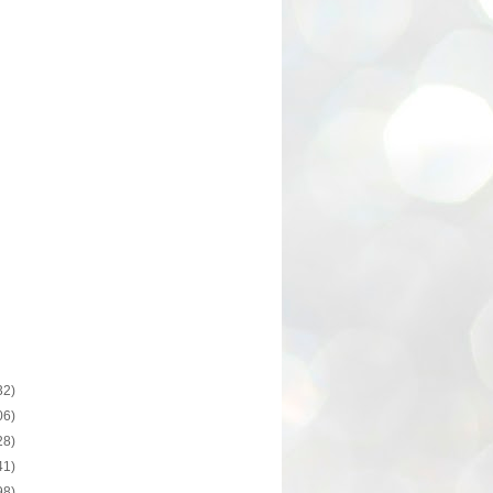
32)
06)
28)
41)
98)