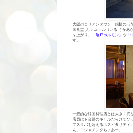
大阪のコリアンタウン・鶴橋の老
国食堂 入ル 坂上ル（いる さか
を上がり、
「亀戸ホルモン」
や
「
す。
一般的な韓国料理店とは大きく異
店員はド金髪のギャルだらけでび
てスタバを超えるホスピタリティ。
ん。ヨジャチングちょあー。