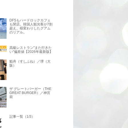
DFSもハードロックカフェ
も閉店。韓国人観光客が7割
超え。様変わりしたグアム
のリアル。
高級レストラン"また行きた
い"偏差値【2026年最新版】
鮨舟（すしふね）／堺（大
阪）
ザ グレートバーガー（THE
GREAT BURGER）／神宮
前
記事一覧（1/3）