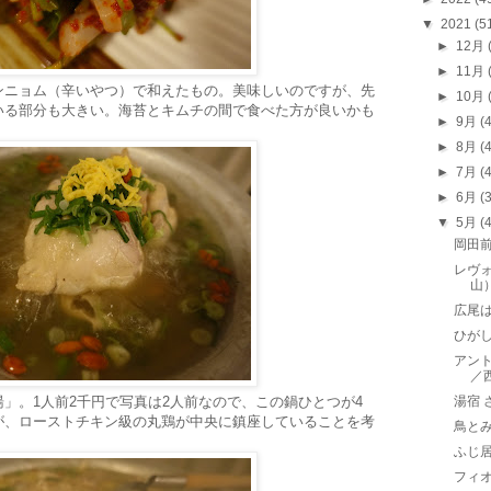
▼
2021
(5
►
12月
►
11月
ンニョム（辛いやつ）で和えたもの。美味しいのですが、先
►
10月
いる部分も大きい。海苔とキムチの間で食べた方が良いかも
►
9月
(
►
8月
(
►
7月
(
►
6月
(
▼
5月
(
岡田
レヴォ
山
広尾
ひがし
アント
／
」。1人前2千円で写真は2人前なので、この鍋ひとつが4
湯宿
が、ローストチキン級の丸鶏が中央に鎮座していることを考
鳥と
ふじ
フィオ