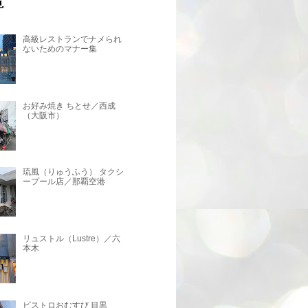
高級レストランでナメられ
ないためのマナー集
お好み焼き ちとせ／西成
（大阪市）
琉風（りゅうふう） タクシ
ープール店／那覇空港
リュストル（Lustre）／六
本木
ビストロおむすび 目黒