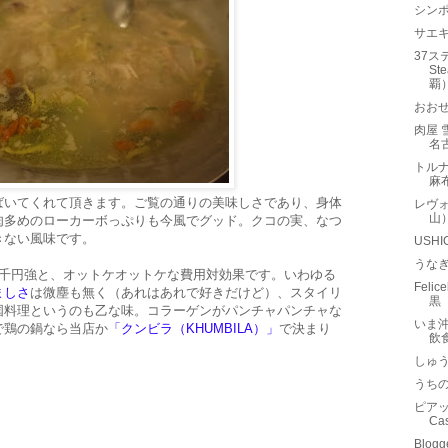
シンポ
サエ
37ス
St
覇
おお
肉屋 
名
トルナ
麻
ばいてくれて頂きます。ご覧の通りの美味しさであり、身体
レヴォ
山
肉多めのローカーボっぷりも今風でグッド。クコの実、なつ
きない風味です。
USH
うな
5千円強と、オットケオットケな費用対効果です。いわゆる
Fel
ましさ
は微塵も無く（あれはあれで好きだけど）、スタイリ
黒
国料理というのも乙な味。コラーゲンがパンチャパンチャな
いま
で鶏の鍋なら当店か
「クンビラ（KHUMBILA）」
で決まり
飲
しゅ
うち
ピアッ
Ca
Blog