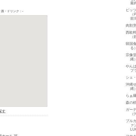
最
ピッ
（P
前津
肉割
西欧料
（
韓国食
る
宗像堂
縄
やん
プ
シェ・
沖縄
縄
らぁ麺
森の
ガー
（
ブルガ
ァン
LUC