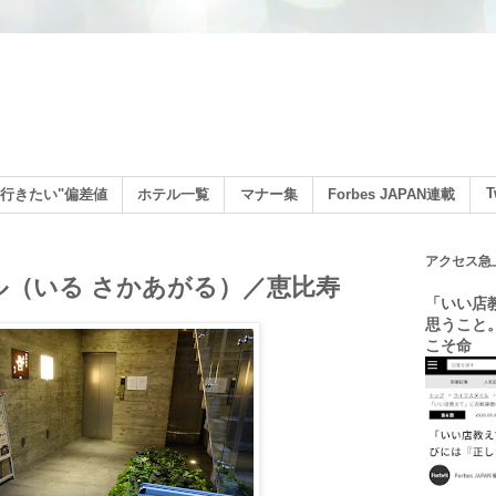
ン
T
行きたい"偏差値
ホテル一覧
マナー集
Forbes JAPAN連載
アクセス急
上ル（いる さかあがる）／恵比寿
「いい店
思うこと
こそ命