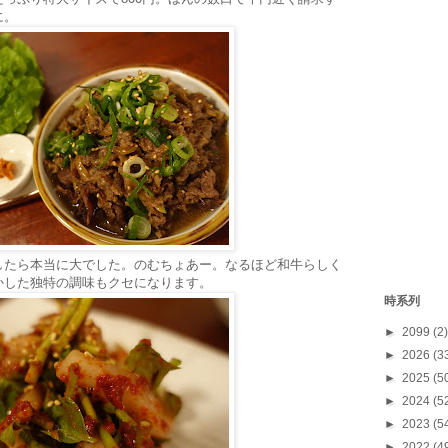
に。
したら本当に大でした。のむちょあー。なるほど和牛らしく
かした独特の調味もクセになります。
時系列
►
2099
(2)
►
2026
(3
►
2025
(5
►
2024
(5
►
2023
(5
►
2022
(4