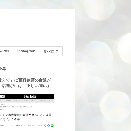
witter
Instagram
食べログ
上昇
教えて」に百戦錬磨の食通が
。店選びには『正しい問い』