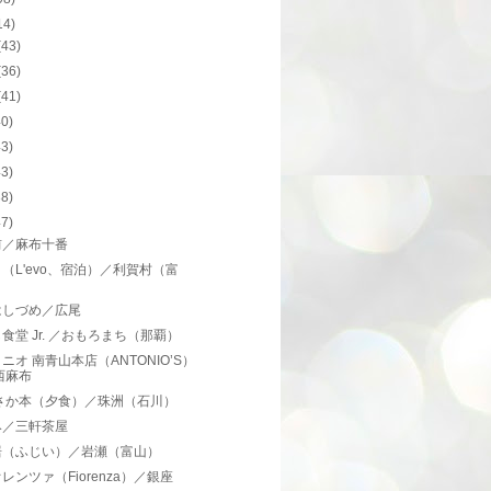
14)
(43)
(36)
(41)
40)
43)
43)
38)
47)
前／麻布十番
（L'evo、宿泊）／利賀村（富
）
はしづめ／広尾
食堂 Jr. ／おもろまち（那覇）
ニオ 南青山本店（ANTONIO’S）
西麻布
 さか本（夕食）／珠洲（石川）
み／三軒茶屋
居（ふじい）／岩瀬（富山）
レンツァ（Fiorenza）／銀座