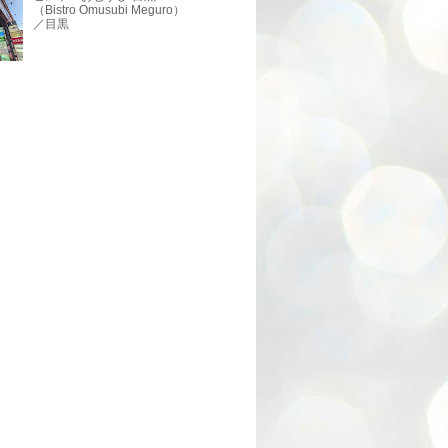
（Bistro Omusubi Meguro）
／目黒