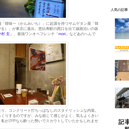
人気の記事
舗「韓味一（かんみいち）」に起源を持つサムゲタン屋「韓
あがる）」が東京に進出。恵比寿駅の西口を出て線路沿いの坂
中村 玄」
、最強ワンオペフレンチ
「mori」
などあのへんで
なり、コンクリート打ちっぱなしのスタイリッシュな内装。
っくりするのですが、みな総じて感じがよく、気もよくきい
私がJYPなら酔った勢いでスカウトしていたかもしれませ