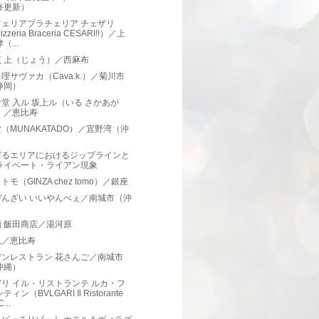
終更新）
ツェリアブラチェリア チェザリ
izzeria Braceria CESARI!!）／上
（...
烹 上（じょう）／西麻布
理サヴァカ（Cava.k.）／菊川市
静岡）
堂 入ル 坂上ル（いる さかあが
）／恵比寿
（MUNAKATADO）／宜野湾（沖
）
ばるエリアにおけるジップラインと
ライベート・ライアン現象
トモ（GINZA chez tomo）／銀座
ぜんざい いいやんべぇ／南城市（沖
）
 飯田商店／湯河原
机／恵比寿
デンレストラン 花さんご／南城市
沖縄）
リ イル・リストランテ ルカ・フ
ティン（BVLGARI Il Ristorante
...