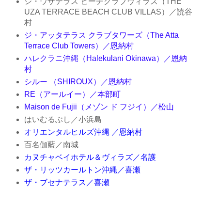
ジ・ウザテラス ビーチクラブヴィラズ（THE
UZA TERRACE BEACH CLUB VILLAS）／読谷
村
ジ・アッタテラス クラブタワーズ（The Atta
Terrace Club Towers）／恩納村
ハレクラニ沖縄（Halekulani Okinawa）／恩納
村
シルー （SHIROUX）／恩納村
RE（アールイー）／本部町
Maison de Fujii（メゾン ド フジイ）／松山
はいむるぶし／小浜島
オリエンタルヒルズ沖縄 ／恩納村
百名伽藍／南城
カヌチャベイホテル＆ヴィラズ／名護
ザ・リッツカールトン沖縄／喜瀬
ザ・ブセナテラス／喜瀬