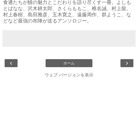
食通たちが鰻の魅力とこだわりを語り尽くす一冊。よしも
とばなな、沢木耕太郎、さくらももこ、椎名誠、村上龍、
村上春樹、島田雅彦、五木寛之、遠藤周作、群ようこ、な
どなど最強の布陣が送るアンソロジー。
‹
›
ホーム
ウェブ バージョンを表示