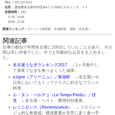
関連ランキング：
ラーメン
|
栄町駅
、
矢場町駅
、
栄駅（名古屋）
関連記事
仕事の都合で年間名古屋に200泊していたことがあり、その
間は常に外食でした。中でも印象的なお店をまとめまし
た。
名古屋うなぎランキング2017
←1ヶ月集中し
て昼夜うなぎを食べまくった成果。
a.ligne（アリーニュ）／新栄町
←名古屋いや
日本においてもトップクラスに好きなフランス
料理。
ル・タン・ペルデュ（Le Temps Perdu）／伏
見
←名古屋・ベスト・費用対効果賞。
レミニセンス（Reminiscence）
←フロリレー
ジュ的な食後感。構成要素が非常に多く食べ手