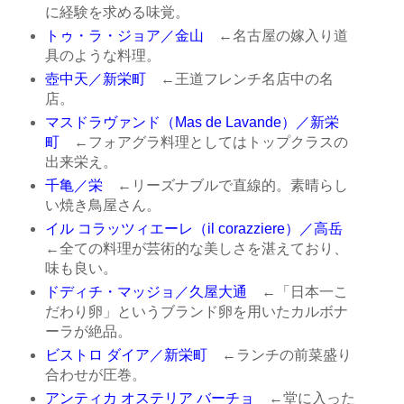
に経験を求める味覚。
トゥ・ラ・ジョア／金山
←名古屋の嫁入り道
具のような料理。
壺中天／新栄町
←王道フレンチ名店中の名
店。
マスドラヴァンド（Mas de Lavande）／新栄
町
←フォアグラ料理としてはトップクラスの
出来栄え。
千亀／栄
←リーズナブルで直線的。素晴らし
い焼き鳥屋さん。
イル コラッツィエーレ（il corazziere）／高岳
←全ての料理が芸術的な美しさを湛えており、
味も良い。
ドディチ・マッジョ／久屋大通
←「日本一こ
だわり卵」というブランド卵を用いたカルボナ
ーラが絶品。
ビストロ ダイア／新栄町
←ランチの前菜盛り
合わせが圧巻。
アンティカ オステリア バーチョ
←堂に入った