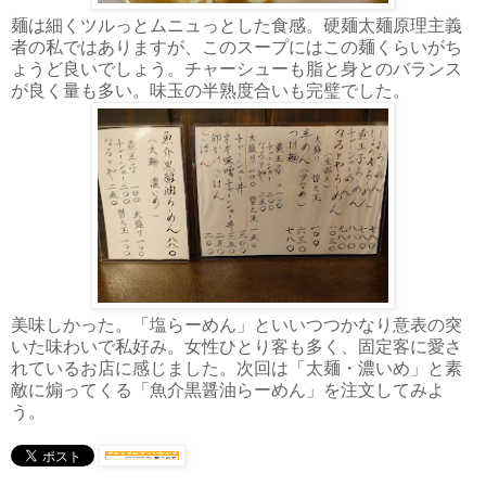
麺は細くツルっとムニュっとした食感。硬麺太麺原理主義
者の私ではありますが、このスープにはこの麺くらいがち
ょうど良いでしょう。チャーシューも脂と身とのバランス
が良く量も多い。味玉の半熟度合いも完璧でした。
美味しかった。「塩らーめん」といいつつかなり意表の突
いた味わいで私好み。女性ひとり客も多く、固定客に愛さ
れているお店に感じました。次回は「太麺・濃いめ」と素
敵に煽ってくる「魚介黒醤油らーめん」を注文してみよ
う。