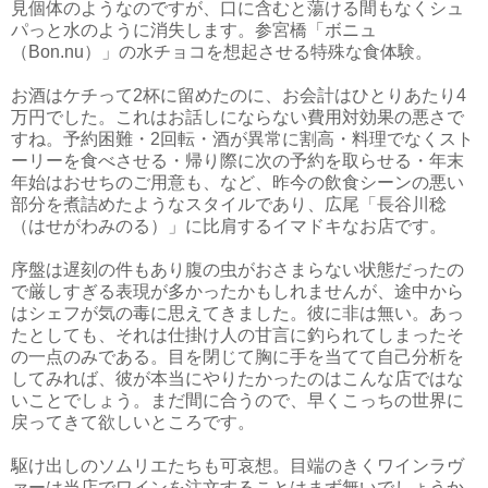
見個体のようなのですが、口に含むと蕩ける間もなくシュ
パっと水のように消失します。
参宮橋「ボニュ
（Bon.nu）」
の水チョコを想起させる特殊な食体験。
お酒はケチって2杯に留めたのに、お会計はひとりあたり4
万円でした。これはお話しにならない費用対効果の悪さで
すね。予約困難・2回転・酒が異常に割高・料理でなくスト
ーリーを食べさせる・帰り際に次の予約を取らせる・年末
年始はおせちのご用意も、など、昨今の飲食シーンの悪い
部分を煮詰めたようなスタイルであり、
広尾「長谷川稔
（はせがわみのる）」
に比肩するイマドキなお店です。
序盤は遅刻の件もあり腹の虫がおさまらない状態だったの
で厳しすぎる表現が多かったかもしれませんが、途中から
はシェフが気の毒に思えてきました。彼に非は無い。あっ
たとしても、それは仕掛け人の甘言に釣られてしまったそ
の一点のみである。目を閉じて胸に手を当てて自己分析を
してみれば、彼が本当にやりたかったのはこんな店ではな
いことでしょう。まだ間に合うので、早くこっちの世界に
戻ってきて欲しいところです。
駆け出しのソムリエたちも可哀想。目端のきくワインラヴ
ァーは当店でワインを注文することはまず無いでしょうか