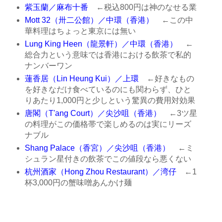
紫玉蘭／麻布十番
←税込800円は神のなせる業
Mott 32（卅二公館）／中環（香港）
←この中
華料理はちょっと東京には無い
Lung King Heen（龍景軒）／中環（香港）
←
総合力という意味では香港における飲茶で私的
ナンバーワン
蓮香居（Lin Heung Kui）／上環
←好きなもの
を好きなだけ食べているのにも関わらず、ひと
りあたり1,000円と少しという驚異の費用対効果
唐閣（T'ang Court）／尖沙咀（香港）
←3ツ星
の料理がこの価格帯で楽しめるのは実にリーズ
ナブル
Shang Palace（香宮）／尖沙咀（香港）
←ミ
シュラン星付きの飲茶でこの値段なら悪くない
杭州酒家（Hong Zhou Restaurant）／湾仔
←1
杯3,000円の蟹味噌あんかけ麺