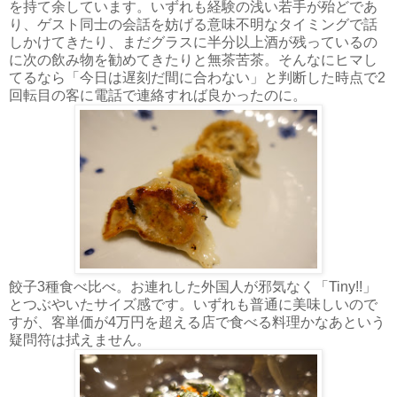
を持て余しています。いずれも経験の浅い若手が殆どであ
り、ゲスト同士の会話を妨げる意味不明なタイミングで話
しかけてきたり、まだグラスに半分以上酒が残っているの
に次の飲み物を勧めてきたりと無茶苦茶。そんなにヒマし
てるなら「今日は遅刻だ間に合わない」と判断した時点で2
回転目の客に電話で連絡すれば良かったのに。
餃子3種食べ比べ。お連れした外国人が邪気なく「Tiny!!」
とつぶやいたサイズ感です。いずれも普通に美味しいので
すが、客単価が4万円を超える店で食べる料理かなあという
疑問符は拭えません。