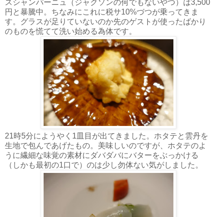
スシャンパーニュ（ジャクソンの何でもないやつ）は3,500
円と暴騰中。ちなみにこれに税サ10%づつが乗ってきま
す。グラスが足りていないのか先のゲストが使ったばかり
のものを慌てて洗い始める為体です。
21時5分にようやく1皿目が出てきました。ホタテと雲丹を
生地で包んであげたもの。美味しいのですが、ホタテのよ
うに繊細な味覚の素材にダバダバにバターをぶっかける
（しかも最初の1口で）のは少し勿体ない気がしました。