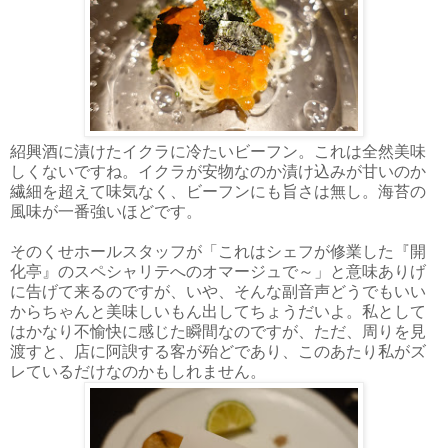
紹興酒に漬けたイクラに冷たいビーフン。これは全然美味
しくないですね。イクラが安物なのか漬け込みが甘いのか
繊細を超えて味気なく、ビーフンにも旨さは無し。海苔の
風味が一番強いほどです。
そのくせホールスタッフが「これはシェフが修業した『開
化亭』のスペシャリテへのオマージュで～」と意味ありげ
に告げて来るのですが、いや、そんな副音声どうでもいい
からちゃんと美味しいもん出してちょうだいよ。私として
はかなり不愉快に感じた瞬間なのですが、ただ、周りを見
渡すと、店に阿諛する客が殆どであり、このあたり私がズ
レているだけなのかもしれません。