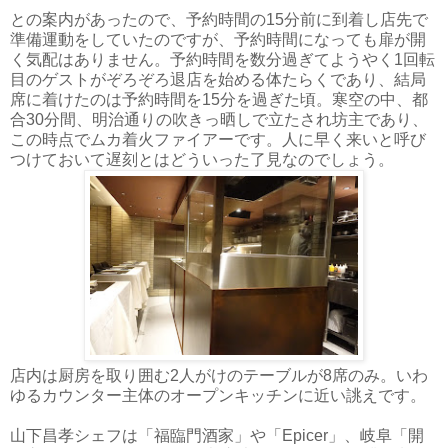
との案内があったので、予約時間の15分前に到着し店先で
準備運動をしていたのですが、予約時間になっても扉が開
く気配はありません。予約時間を数分過ぎてようやく1回転
目のゲストがぞろぞろ退店を始める体たらくであり、結局
席に着けたのは予約時間を15分を過ぎた頃。寒空の中、都
合30分間、明治通りの吹きっ晒しで立たされ坊主であり、
この時点でムカ着火ファイアーです。人に早く来いと呼び
つけておいて遅刻とはどういった了見なのでしょう。
店内は厨房を取り囲む2人がけのテーブルが8席のみ。いわ
ゆるカウンター主体のオープンキッチンに近い誂えです。
山下昌孝シェフは「福臨門酒家」や「Epicer」、岐阜「開