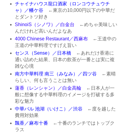
チャイナハウス龍口酒家（ロンコウチュウチ
ャ）／幡ケ谷
←東京の10,000円以下の中華だ
とダントツ好き
ShinoiS（シノワ）／白金台
←めちゃ美味しい
んだけれど高いんだよなあ
4000 Chinese Restaurant／西麻布
←王道中の
王道の中華料理ですげえ旨い
センス（Sense）／日本橋
←あれだけ香港に
通い詰めた結果、日本の飲茶が一番とは実に複
雑な心境
南方中華料理 南三（みなみ）／四ツ谷
←素晴
らしい、何も言うことは無い
蓮香（レンシャン）／白金高輪
←日本人が一
般に想像する中華料理のイメージを打破する多
彩な魅力
中華バル 池湖（いけこ）／渋谷
←度を越した
費用対効果
飄香／麻布十番
←十番のランチではトップク
ラス