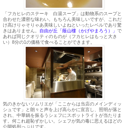
「フカヒレのステーキ 白湯スープ」は動物系のスープと
合わせた濃密な味わい。もちろん美味しいですが、これだ
け高けりゃそりゃあ美味しいよねといったレベルであり驚
きはありません。
自由が丘「蔭山樓（かげやまろう）」
で
あれば同じクオリティのものが（フカヒレはもっと大き
い）8分の1の価格で食べることができます。
気のきかないソムリエが「ここからは当店のメインディッ
シュです」と朗々と声を上げ高らかに宣言し、照明が落と
され、中華鍋を振るうシェフにスポットライトが当たりま
す。何これ超恥ずかしい。シェフが気の毒に思えるほどの
公開処刑っぷりです。