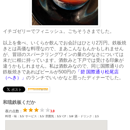
イチゴゼリーでフィニッシュ。ごちそうさまでした。
以上を食べ、いくらか飲んでお会計はひとり2万円。鉄板焼
きとは高価な料理なので、まあこんなもんかもしれません
が、冒頭のスパークリングワインの量の少なさについては
未だに根に持っています。酒飲みと下戸では受ける印象が
違うかもしれません。私は酒飲みなので、同じ国際通りの
鉄板焼きであればビールが500円の
「碧 国際通り松尾店
（へき）」
のランチでいいかなと思ったディナーでした。
和琉鉄板くだか