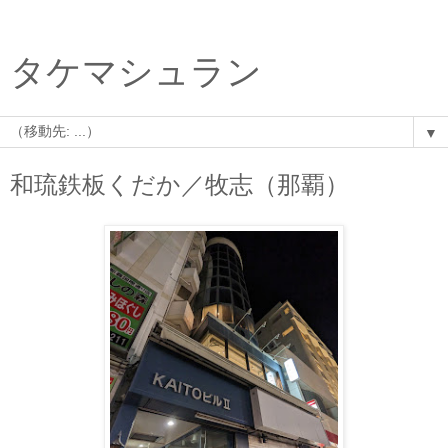
タケマシュラン
▼
和琉鉄板くだか／牧志（那覇）