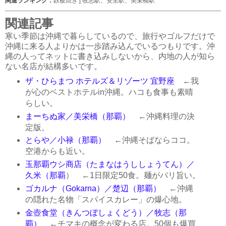
関連ランキング：
鉄板焼き
|
牧志駅
、
安里駅
、
美栄橋駅
関連記事
寒い季節は沖縄で暮らしているので、旅行やゴルフだけで
沖縄に来る人よりかは一歩踏み込んでいるつもりです。沖
縄の人ってネットに書き込みしないから、内地の人が知ら
ない名店が結構多いです。
ザ・ひらまつ ホテルズ＆リゾーツ 宜野座
←我
が心のベストホテルin沖縄。ハコも食事も素晴
らしい。
まーちぬ家／美栄橋（那覇）
←沖縄料理の決
定版。
とらや／小禄（那覇）
←沖縄そばならココ。
空港からも近い。
玉那覇ウシ商店（たまなはうししょうてん）／
久米（那覇
） ←1日限定50食。麺がバリ旨い。
ゴカルナ（Gokarna）／楚辺（那覇）
←沖縄
の隠れた名物「スパイスカレー」の爆心地。
金壺食堂（きんつぼしょくどう）／牧志（那
覇）
←チマキの概念が変わる店。50個も爆買