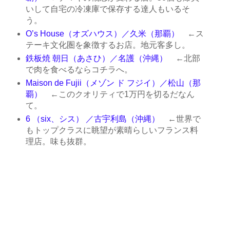
いして自宅の冷凍庫で保存する達人もいるそ
う。
O’s House（オズハウス）／久米（那覇）
←ス
テーキ文化圏を象徴するお店。地元客多し。
鉄板焼 朝日（あさひ）／名護（沖縄）
←北部
で肉を食べるならコチラへ。
Maison de Fujii（メゾン ド フジイ）／松山（那
覇）
←このクオリティで1万円を切るだなん
て。
6 （six、シス） ／古宇利島（沖縄）
←世界で
もトップクラスに眺望が素晴らしいフランス料
理店。味も抜群。