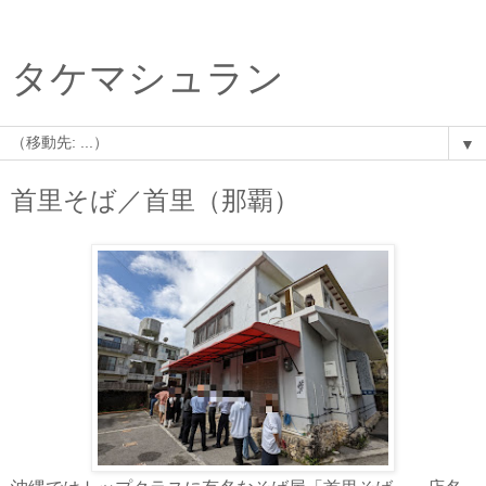
タケマシュラン
▼
首里そば／首里（那覇）