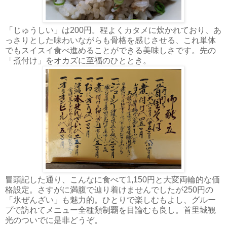
「じゅうしい」は200円。程よくカタメに炊かれており、あ
っさりとした味わいながらも骨格を感じさせる、これ単体
でもスイスイ食べ進めることができる美味しさです。先の
「煮付け」をオカズに至福のひととき。
冒頭記した通り、こんなに食べて1,150円と大変両輪的な価
格設定。さすがに満腹で辿り着けませんでしたが250円の
「氷ぜんざい」も魅力的。ひとりで楽しむもよし、グルー
プで訪れてメニュー全種類制覇を目論むも良し。首里城観
光のついでに是非どうぞ。