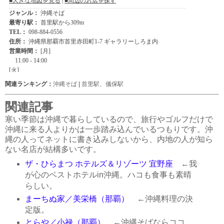
関連ランキング：
沖縄そば
|
首里駅
、
儀保駅
関連記事
寒い季節は沖縄で暮らしているので、旅行やゴルフだけで
沖縄に来る人よりかは一歩踏み込んでいるつもりです。沖
縄の人ってネットに書き込みしないから、内地の人が知ら
ない名店が結構多いです。
ザ・ひらまつ ホテルズ＆リゾーツ 宜野座
←我
が心のベストホテルin沖縄。ハコも食事も素晴
らしい。
まーちぬ家／美栄橋（那覇）
←沖縄料理の決
定版。
とらや／小禄（那覇）
←沖縄そばならココ。