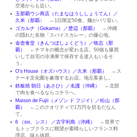
空港からも近い。
玉那覇ウシ商店（たまなはうししょうてん）／
久米（那覇
） ←1日限定50食。麺がバリ旨い。
ゴカルナ（Gokarna）／楚辺（那覇）
←沖縄
の隠れた名物「スパイスカレー」の爆心地。
金壺食堂（きんつぼしょくどう）／牧志（那
覇）
←チマキの概念が変わる店。50個も爆買
いして自宅の冷凍庫で保存する達人もいるそ
う。
O’s House（オズハウス）／久米（那覇）
←ス
テーキ文化圏を象徴するお店。地元客多し。
鉄板焼 朝日（あさひ）／名護（沖縄）
←北部
で肉を食べるならコチラへ。
Maison de Fujii（メゾン ド フジイ）／松山（那
覇）
←このクオリティで1万円を切るだなん
て。
6 （six、シス） ／古宇利島（沖縄）
←世界で
もトップクラスに眺望が素晴らしいフランス料
理店。味も抜群。