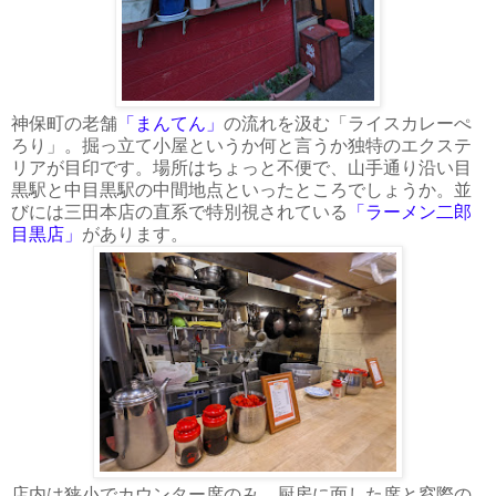
神保町の老舗
「まんてん」
の流れを汲む「ライスカレーぺ
ろり」。掘っ立て小屋というか何と言うか独特のエクステ
リアが目印です。場所はちょっと不便で、山手通り沿い目
黒駅と中目黒駅の中間地点といったところでしょうか。並
びには三田本店の直系で特別視されている
「ラーメン二郎
目黒店」
があります。
店内は狭小でカウンター席のみ。厨房に面した席と窓際の