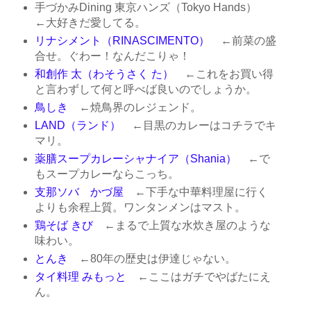
手づかみDining 東京ハンズ（Tokyo Hands）
←大好きだ愛してる。
リナシメント（RINASCIMENTO）
←前菜の盛
合せ。ぐわー！なんだこりゃ！
和創作 太（わそうさく た）
←これをお買い得
と言わずして何と呼べば良いのでしょうか。
鳥しき
←焼鳥界のレジェンド。
LAND（ランド）
←目黒のカレーはコチラでキ
マリ。
薬膳スープカレーシャナイア（Shania）
←で
もスープカレーならこっち。
支那ソバ かづ屋
←下手な中華料理屋に行く
よりも余程上質。ワンタンメンはマスト。
鶏そば きび
←まるで上質な水炊き屋のような
味わい。
とんき
←80年の歴史は伊達じゃない。
タイ料理 みもっと
←ここはガチでやばたにえ
ん。