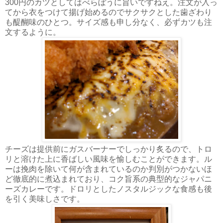
300円のカツとしてはべらぼうに旨いですねえ。注文が入っ
てから衣をつけて揚げ始めるのでサクサクとした歯ざわり
も醍醐味のひとつ。サイズ感も申し分なく、必ずカツも注
文するように。
チーズは提供前にガスバーナーでしっかり炙るので、トロ
リと溶けた上に香ばしい風味を愉しむことができます。ル
ーは挽肉を除いて何が含まれているのか判別がつかないほ
ど徹底的に煮込まれており、コク旨系の典型的なジャパニ
ーズカレーです。ドロリとしたノスタルジックな食感も後
を引く美味しさです。