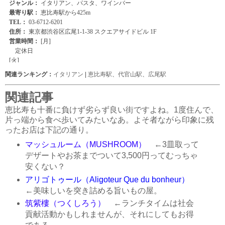
関連ランキング：
イタリアン
|
恵比寿駅
、
代官山駅
、
広尾駅
関連記事
恵比寿も十番に負けず劣らず良い街ですよね。1度住んで、
片っ端から食べ歩いてみたいなあ。よそ者ながら印象に残
ったお店は下記の通り。
マッシュルーム（MUSHROOM）
←3皿取って
デザートやお茶までついて3,500円ってむっちゃ
安くない？
アリゴトゥール（Aligoteur Que du bonheur）
←美味しいを突き詰める旨いもの屋。
筑紫樓（つくしろう）
←ランチタイムは社会
貢献活動かもしれませんが、それにしてもお得