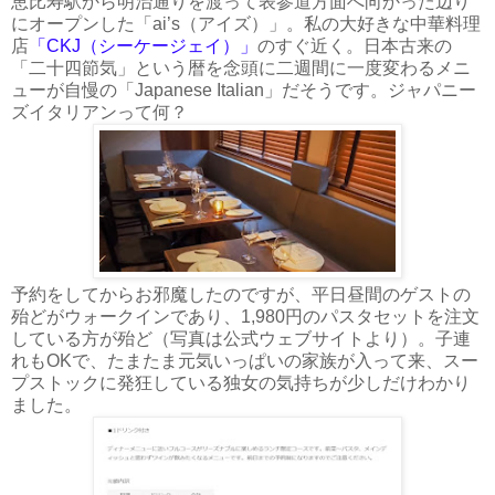
恵比寿駅から明治通りを渡って表参道方面へ向かった辺り
にオープンした「ai’s（アイズ）」。私の大好きな中華料理
店
「CKJ（シーケージェイ）」
のすぐ近く。日本古来の
「二十四節気」という暦を念頭に二週間に一度変わるメニ
ューが自慢の「Japanese Italian」だそうです。ジャパニー
ズイタリアンって何？
予約をしてからお邪魔したのですが、平日昼間のゲストの
殆どがウォークインであり、1,980円のパスタセットを注文
している方が殆ど（写真は公式ウェブサイトより）。子連
れもOKで、たまたま元気いっぱいの家族が入って来、スー
プストックに発狂している独女の気持ちが少しだけわかり
ました。