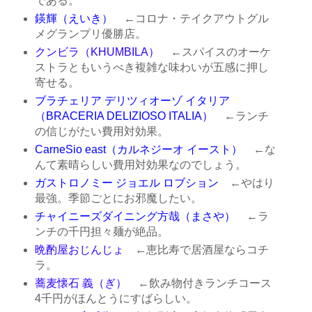
である。
鍈輝（えいき）
←コロナ・テイクアウトグル
メグランプリ優勝店。
クンビラ（KHUMBILA）
←スパイスのオーケ
ストラともいうべき複雑な味わいが五感に押し
寄せる。
ブラチェリア デリツィオーゾ イタリア
（BRACERIA DELIZIOSO ITALIA）
←ランチ
の信じがたい費用対効果。
CarneSio east（カルネジーオ イースト）
←な
んて素晴らしい費用対効果なのでしょう。
ガストロノミー ジョエル ロブション
←やはり
最強。季節ごとにお邪魔したい。
チャイニーズダイニング方哉（まさや）
←ラ
ンチの千円担々麺が絶品。
晩酌屋おじんじょ
←恵比寿で居酒屋ならコチ
ラ。
蕎麦懐石 義（ぎ）
←飲み物付きランチコース
4千円がほんとうにすばらしい。