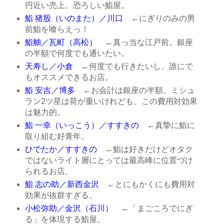
円近い売上。恐ろしい鮨屋。
鮨 猪股（いのまた）／川口
←にぎりのみの男
前鮨を喰らえっ！
鮨舳／瓦町（高松）
←真っ当な江戸前。銀座
の半額で何度でも通いたい。
天寿し／小倉
←何度でも行きたいし、誰にで
もオススメできるお店。
鮨 安吉／博多
←お会計は銀座の半額。ミシュ
ラン2ツ星は荷が重いけれども、この費用対効果
は魅力的。
鮨 一幸（いっこう）／すすきの
←真摯に鮨に
取り組む好青年。
ひでたか／すすきの
←鮨は好きだけどオタク
ではないライト層にとっては最高峰に位置づけ
られるお店。
鮨 志の助／新西金沢
←とにもかくにも費用対
効果が抜群すぎる。
小松弥助／金沢（石川）
←「まごころでにぎ
る」を体現する鮨屋。