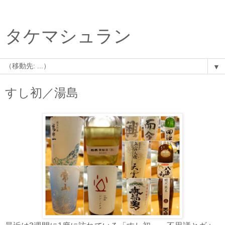
タケマシュラン
▼
すし初／湯島