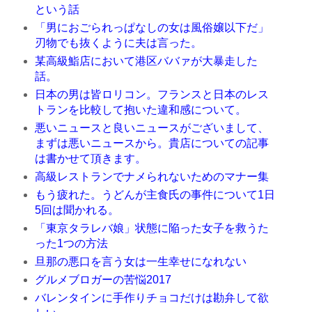
という話
「男におごられっぱなしの女は風俗嬢以下だ」
刃物でも抜くように夫は言った。
某高級鮨店において港区ババァが大暴走した
話。
日本の男は皆ロリコン。フランスと日本のレス
トランを比較して抱いた違和感について。
悪いニュースと良いニュースがございまして、
まずは悪いニュースから。貴店についての記事
は書かせて頂きます。
高級レストランでナメられないためのマナー集
もう疲れた。うどんが主食氏の事件について1日
5回は聞かれる。
「東京タラレバ娘」状態に陥った女子を救うた
った1つの方法
旦那の悪口を言う女は一生幸せになれない
グルメブロガーの苦悩2017
バレンタインに手作りチョコだけは勘弁して欲