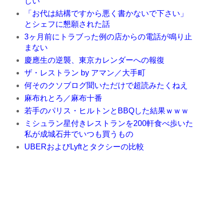
しい
「お代は結構ですから悪く書かないで下さい」
とシェフに懇願された話
3ヶ月前にトラブった例の店からの電話が鳴り止
まない
慶應生の逆襲、東京カレンダーへの報復
ザ・レストラン by アマン／大手町
何そのクソブログ聞いただけで超読みたくねえ
麻布れとろ／麻布十番
若手のパリス・ヒルトンとBBQした結果ｗｗｗ
ミシュラン星付きレストランを200軒食べ歩いた
私が成城石井でいつも買うもの
UBERおよびLyftとタクシーの比較