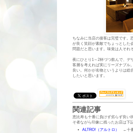
ちなみに当店の接客は完璧です。
が良く笑顔が素敵でちょっとした
問題だと思います。味覚は人それ
夜にひとり1～2杯づつ飲んで、デ
客層を考えれば実にリーズナブル
良い。何かが名物というよりは総
したいと思います。
関連記事
恵比寿も十番に負けず劣らず良い
そ者ながら印象に残ったお店は下
ALTRO!（アルトロ）
←十番