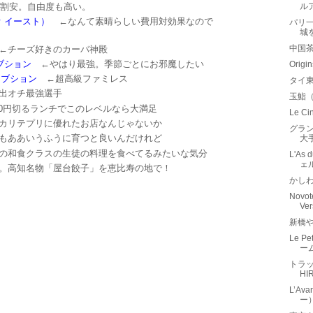
割安。自由度も高い。
ル
ーオ イースト）
←なんて素晴らしい費用対効果なので
パリ
城
中国
チーズ好きのカーバ神殿
ブション
←やはり最強。季節ごとにお邪魔したい
Orig
ロブション
←超高級ファミレス
タイ
出オチ最強選手
玉鮨
00円切るランチでこのレベルなら大満足
Le 
カリテプリに優れたお店なんじゃないか
グラン
もああいうふうに育つと良いんだけれど
大
の和食クラスの生徒の料理を食べてるみたいな気分
L'As
ェ
。高知名物「屋台餃子」を恵比寿の地で！
かし
Novote
Ve
新橋
Le P
ー
トラッ
H
L’Av
ー