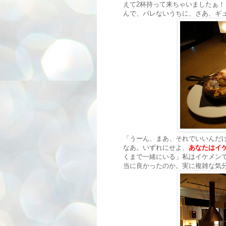
えて2杯持って来ちゃいましたぁ！
んで、バレないうちに、さあ、ギ
「うーん、まあ、それでいいんだ
なあ。いずれにせよ、
あなたはイ
くまで一緒にいる」私はイケメン
当に良かったのか。実に複雑な気