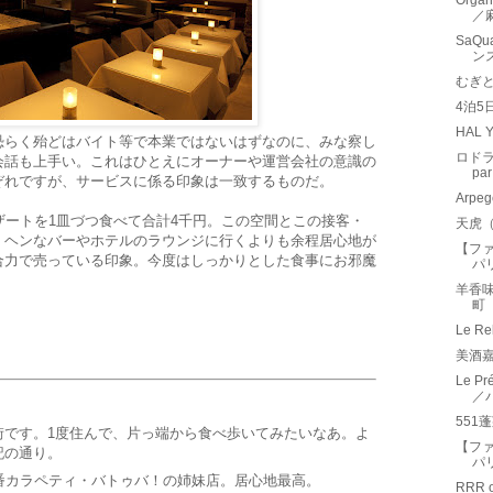
Organ
／
SaQ
ン
むぎ
4泊5
HAL 
恐らく殆どはバイト等で本業ではないはずなのに、みな察し
ロドラ
会話も上手い。これはひとえにオーナーや運営会社の意識の
pa
ぞれですが、サービスに係る印象は一致するものだ。
Arp
ザートを1皿づつ食べて合計4千円。この空間とこの接客・
天虎
。ヘンなバーやホテルのラウンジに行くよりも余程居心地が
【フ
合力で売っている印象。今度はしっかりとした食事にお邪魔
パ
羊香
町
Le R
美酒嘉
Le 
／
551
街です。1度住んで、片っ端から食べ歩いてみたいなあ。よ
【フ
記の通り。
パ
カラペティ・バトゥバ！の姉妹店。居心地最高。
RRR 