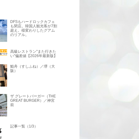
DFSもハードロックカフェ
も閉店。韓国人観光客が7割
超え。様変わりしたグアム
のリアル。
高級レストラン"また行きた
い"偏差値【2026年最新版】
鮨舟（すしふね）／堺（大
阪）
ザ グレートバーガー（THE
GREAT BURGER）／神宮
前
記事一覧（1/3）