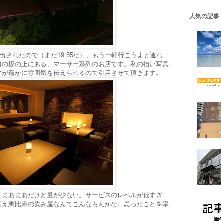
人気の記事
い出されたので（まだ19:55だ）、もう一軒行こうよと連れ
口の坂の上にある、マーサー系列のお店です。私の拙い写真
方が遥かに雰囲気を伝えられるので引用させて頂きます。
はまあまあだけど量が少ない。サービスのレベルが低すぎ
言え恵比寿の飲み屋なんてこんなもんかな。思ったことを率