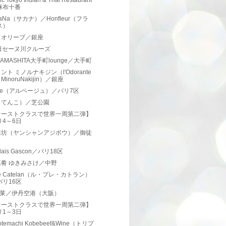
ic Tokyo Indian & Thai Restaurant
麻布十番
uaNa（サカナ）／Honfleur（フラ
ス）
とオリーブ／銀座
日セーヌ川クルーズ
YAMASHITA大手町lounge／大手町
ント ミノルナキジン（l'Odorante
r MinoruNakijin）／銀座
ege（アルページュ）／パリ7区
（てんこ）／芝公園
ァーストクラスで世界一周第二弾】
リ4～6日
味坊（ヤンシャンアジボウ）／御徒
elais Gascon／パリ18区
肴 ゆきみさけ／中野
Pré Catelan（ル・プレ・カトラン）
パリ16区
蓬莱／伊丹空港（大阪）
ァーストクラスで世界一周第二弾】
リ1～3日
otemachi Kobebeef&Wine（トリプ