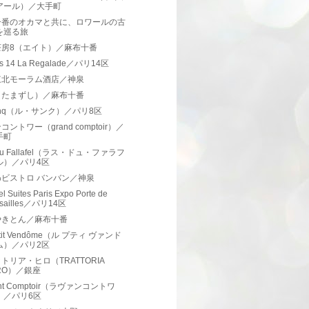
アール）／大手町
一番のオカマと共に、ロワールの古
を巡る旅
茶房8（エイト）／麻布十番
ins 14 La Regalade／パリ14区
東北モーラム酒店／神泉
（たまずし）／麻布十番
Cinq（ル・サンク）／パリ8区
コントワー（grand comptoir）／
手町
 du Fallafel（ラス・ドュ・ファラフ
ル）／パリ4区
わビストロ バンバン／神泉
l Suites Paris Expo Porte de
rsailles／パリ14区
やきとん／麻布十番
etit Vendôme（ル プティ ヴァンド
ム）／パリ2区
トリア・ヒロ（TRATTORIA
IRO）／銀座
ant Comptoir（ラヴァンコントワ
）／パリ6区