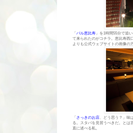
「
バル恵比寿
」を1時間55分で追
て来られたのがコチラ。恵比寿西
よりも公式ウェブサイトの画像の
「
さっきのお店
、どう思う？」味
る。スタバを見習うべきだ。とは
直に述べる私。