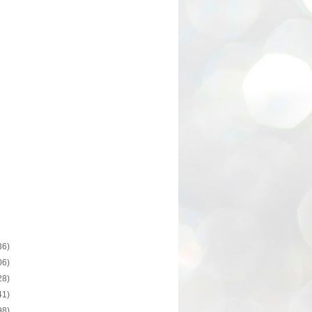
36)
06)
28)
41)
98)