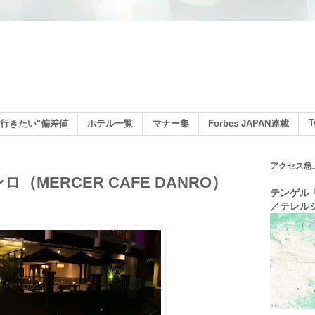
ン
T
行きたい"偏差値
ホテル一覧
マナー集
Forbes JAPAN連載
アクセス急
（MERCER CAFE DANRO）
テンゲル リ
／テレル