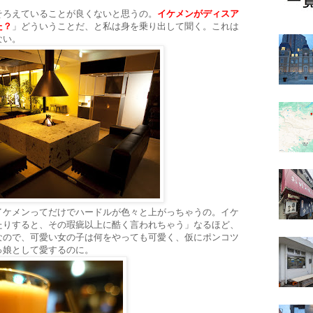
そろえていることが良くないと思うの。
イケメンがディスア
た？
」どういうことだ、と私は身を乗り出して聞く。これは
ない。
イケメンってだけでハードルが色々と上がっちゃうの。イケ
たりすると、その瑕疵以上に酷く言われちゃう」なるほど、
なので、可愛い女の子は何をやっても可愛く、仮にポンコツ
っ娘として愛するのに。