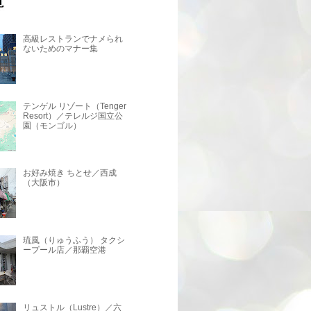
高級レストランでナメられ
ないためのマナー集
テンゲル リゾート（Tenger
Resort）／テレルジ国立公
園（モンゴル）
お好み焼き ちとせ／西成
（大阪市）
琉風（りゅうふう） タクシ
ープール店／那覇空港
リュストル（Lustre）／六