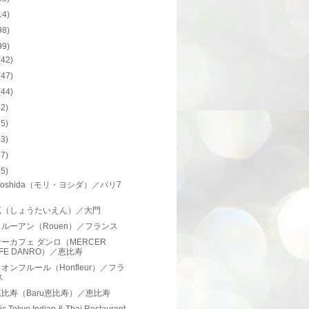
14)
98)
99)
(42)
(47)
(44)
62)
55)
43)
47)
65)
i Yoshida（モリ・ヨシダ）／パリ7
苑（しょうたいえん）／大門
ルーアン（Rouen）／フランス
ーカフェ ダンロ（MERCER
FE DANRO）／恵比寿
オンフルール（Honfleur）／フラ
ス
比寿（Baru恵比寿）／恵比寿