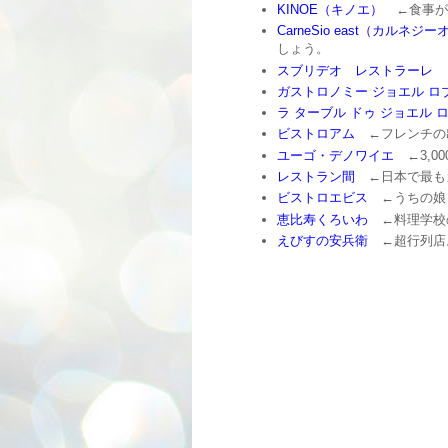
KINOE（キノエ）
←食事が
CarneSio east（カルネジ
しょう。
スブリデオ レストラーレ
←
ガストロノミー ジョエル ロ
ラ ターブル ドゥ ジョエル 
ビストロアム
←フレンチの
ユーゴ・デノワイエ
←3,0
レストラン間
←日本で最も
ビストロエビス
←うちの娘
恵比寿くろいわ
←料理学校
えびすの安兵衛
←超行列店