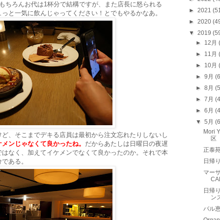
もちろんお代は1杯分で結構ですが、また店長に怒られる
►
2021
(5
ュっと一気に飲んじゃってください！とでもやるかなあ。
►
2020
(4
▼
2019
(5
►
12月
►
11月
►
10月
►
9月
(
►
8月
(
►
7月
(
►
6月
(
▼
5月
(
Mor
けど、そこまでデキる店員は最初から注文忘れたりしないし
区
ケメンじゃなくて良かったね。
だからあたしは日曜日の夜遅
正泰
ではなく、加えてイケメンでなくて良かったのか。それで本
分である。
日帰り
マーサ
CA
日帰り
ン
バル恵