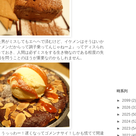
た男がミスしてもエヘヘで済むけど、イケメンはそうはいか
ケメンだからって調子乗ってんじゃねーよ』ってディスられ
さておき、人間は必ずミスをする生き物なのである程度の失
価を問うことのほうが重要なのかもしれません。
時系列
►
2099
(2)
►
2026
(3
►
2025
(5
►
2024
(5
►
2023
(5
」うっっわー！遅くなってゴメンナサイ！しかも慌てて間違
►
2022
(4