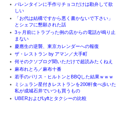
バレンタインに手作りチョコだけは勘弁して欲
しい
「お代は結構ですから悪く書かないで下さい」
とシェフに懇願された話
3ヶ月前にトラブった例の店からの電話が鳴り止
まない
慶應生の逆襲、東京カレンダーへの報復
ザ・レストラン by アマン／大手町
何そのクソブログ聞いただけで超読みたくねえ
麻布れとろ／麻布十番
若手のパリス・ヒルトンとBBQした結果ｗｗｗ
ミシュラン星付きレストランを200軒食べ歩いた
私が成城石井でいつも買うもの
UBERおよびLyftとタクシーの比較