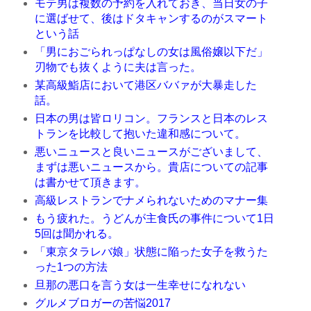
モテ男は複数の予約を入れておき、当日女の子
に選ばせて、後はドタキャンするのがスマート
という話
「男におごられっぱなしの女は風俗嬢以下だ」
刃物でも抜くように夫は言った。
某高級鮨店において港区ババァが大暴走した
話。
日本の男は皆ロリコン。フランスと日本のレス
トランを比較して抱いた違和感について。
悪いニュースと良いニュースがございまして、
まずは悪いニュースから。貴店についての記事
は書かせて頂きます。
高級レストランでナメられないためのマナー集
もう疲れた。うどんが主食氏の事件について1日
5回は聞かれる。
「東京タラレバ娘」状態に陥った女子を救うた
った1つの方法
旦那の悪口を言う女は一生幸せになれない
グルメブロガーの苦悩2017