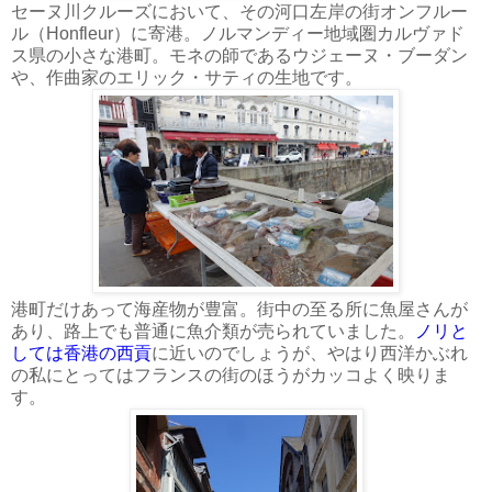
セーヌ川クルーズにおいて、その河口左岸の街オンフルー
ル（Honfleur）に寄港。ノルマンディー地域圏カルヴァド
ス県の小さな港町。モネの師であるウジェーヌ・ブーダン
や、作曲家のエリック・サティの生地です。
港町だけあって海産物が豊富。街中の至る所に魚屋さんが
あり、路上でも普通に魚介類が売られていました。
ノリと
しては香港の西貢
に近いのでしょうが、やはり西洋かぶれ
の私にとってはフランスの街のほうがカッコよく映りま
す。