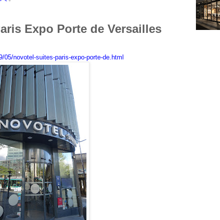
aris Expo Porte de Versailles
05/novotel-suites-paris-expo-porte-de.html