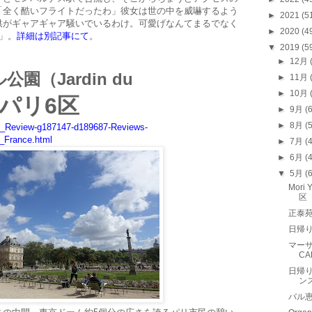
「全く酷いフライトだったわ」彼女は世の中を威嚇するよう
►
2021
(5
供がギャアギャア騒いでいるわけ。可愛げなんてまるでなく
►
2020
(4
」。
詳細は別記事にて
。
▼
2019
(5
►
12月
ル公園（
Jardin du
►
11月
►
10月
パリ6区
►
9月
(
►
8月
(
tion_Review-g187147-d189687-Reviews-
_France.html
►
7月
(
►
6月
(
▼
5月
(
Mor
区
正泰
日帰り
マーサ
CA
日帰り
ン
バル恵