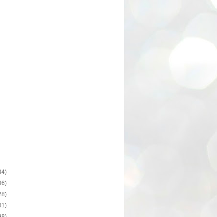
34)
06)
28)
41)
98)