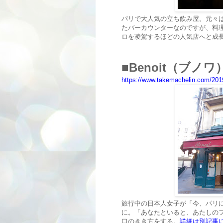
パリで大人気の立ち飲み屋。元々
たバーカウンターなのですが、料
ロを凌駕するほどの人気店へと成
■
Benoit（ブノ
https://www.takemachelin.com/201
旅行中の日本人女子が「今、パリ
に。「あなたといると、あたしの
口のきき方をする。
詳細は別記事