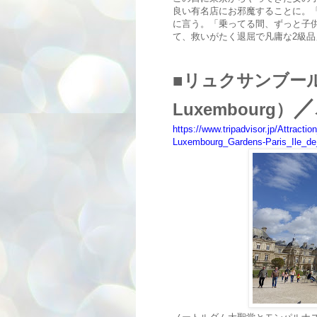
良い有名店にお邪魔することに。
に言う。「乗ってる間、ずっと子
て、救いがたく退屈で凡庸な2級品
■
リュクサンブー
／
Luxembourg
）
https://www.tripadvisor.jp/Attrac
Luxembourg_Gardens-Paris_Ile_de