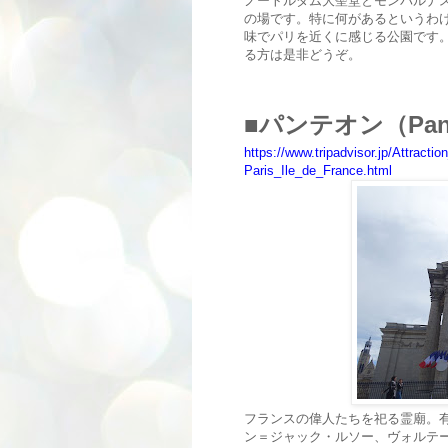
ノートルダム大聖堂とモンパルナ
の場です。特に何があるというわ
味でパリを近くに感じる公園です
る方は是非どうぞ。
■
パンテオン（
Pa
https://www.tripadvisor.jp/Attrac
Paris_Ile_de_France.html
フランスの偉人たちを祀る霊廟。
ン＝ジャック・ルソー、ヴォルテ