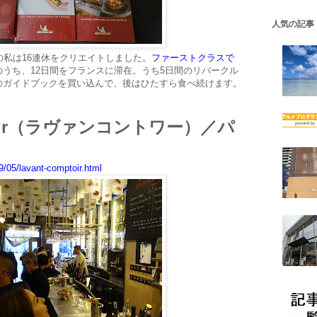
人気の記事
の私は16連休をクリエイトしました。
ファーストクラスで
のうち、12日間をフランスに滞在。うち5日間のリバークル
のガイドブックを買い込んで、後はひたすら食べ続けます。
mptoir（ラヴァンコントワー）／パ
/05/lavant-comptoir.html