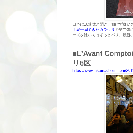
日本は10連休と聞き、負けず嫌い
世界一周できたカラクリ
の第二弾
ーズを除いてはずっとパリ。最新
■L’Avant Co
リ6区
https://www.takemachelin.com/2019