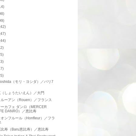
14)
98)
99)
(42)
(47)
(44)
62)
55)
43)
47)
65)
i Yoshida（モリ・ヨシダ）／パリ7
苑（しょうたいえん）／大門
ルーアン（Rouen）／フランス
ーカフェ ダンロ（MERCER
FE DANRO）／恵比寿
オンフルール（Honfleur）／フラ
ス
比寿（Baru恵比寿）／恵比寿