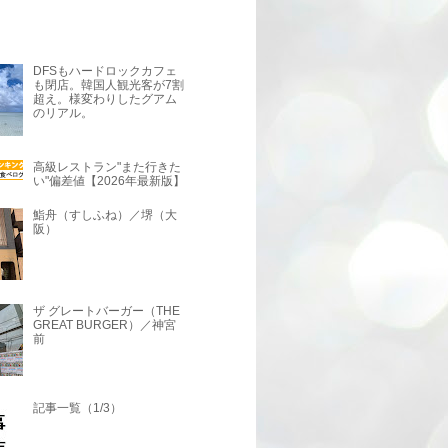
DFSもハードロックカフェ
も閉店。韓国人観光客が7割
超え。様変わりしたグアム
のリアル。
高級レストラン"また行きた
い"偏差値【2026年最新版】
鮨舟（すしふね）／堺（大
阪）
ザ グレートバーガー（THE
GREAT BURGER）／神宮
前
記事一覧（1/3）