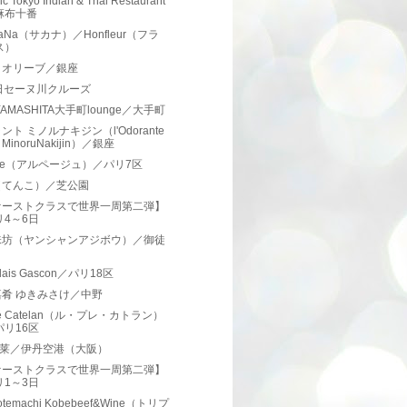
ic Tokyo Indian & Thai Restaurant
麻布十番
uaNa（サカナ）／Honfleur（フラ
ス）
とオリーブ／銀座
日セーヌ川クルーズ
YAMASHITA大手町lounge／大手町
ント ミノルナキジン（l'Odorante
r MinoruNakijin）／銀座
ege（アルページュ）／パリ7区
（てんこ）／芝公園
ァーストクラスで世界一周第二弾】
リ4～6日
味坊（ヤンシャンアジボウ）／御徒
elais Gascon／パリ18区
肴 ゆきみさけ／中野
Pré Catelan（ル・プレ・カトラン）
パリ16区
蓬莱／伊丹空港（大阪）
ァーストクラスで世界一周第二弾】
リ1～3日
otemachi Kobebeef&Wine（トリプ