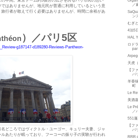
スの中間。東京ドーム約5個分の広さを誇るパリ市民の憩い
Organ
／
けではありませんが、地元民が普通に利用しているという意
。旅行者が敢えて行く必要はありませんが、時間に余裕があ
SaQ
ン
むぎ
4泊5
）／パリ5区
nthéon
HAL 
ロドラ
tion_Review-g187147-d189280-Reviews-Pantheon-
pa
Arp
天虎
【フ
パ
羊香
町
Le R
美酒嘉
Le 
／
551
【フ
有名どころではヴィクトル・ユーゴー、キュリー夫妻、ジャ
パ
ールあたりが眠っており、フーコーの振り子の実験が行われ
RRR 