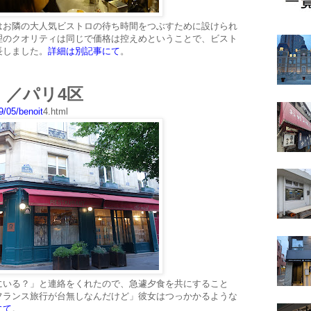
はお隣の大人気ビストロの待ち時間をつぶすために設けられ
理のクオリティは同じで価格は控えめということで、ビスト
長しました。
詳細は別記事にて
。
ワ）／パリ4区
9/05/benoit
4.html
にいる？」と連絡をくれたので、急遽夕食を共にすること
フランス旅行が台無しなんだけど」彼女はつっかかるような
にて
。