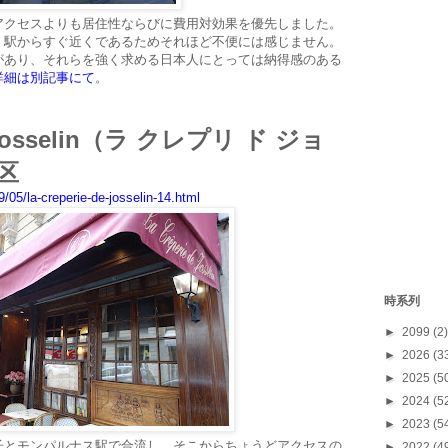
アクセスよりも居住性ならびに費用対効果を優先しました。
、駅からすぐ近くであるためそれほど不便には感じません。
があり、それらを強く求める日本人にとっては納得感のある
詳細は別記事にて
。
de Josselin（ラ クレプリ ド ジョ
区
05/la-creperie-de-josselin-14.html
時系列
►
2099
(2)
►
2026
(3
►
2025
(5
►
2024
(5
►
2023
(5
子とモンパルナス駅で合流し、そこからちょうどアクセスの
►
2022
(4