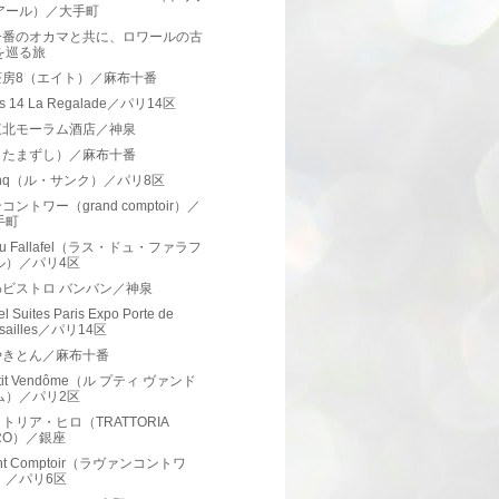
アール）／大手町
一番のオカマと共に、ロワールの古
を巡る旅
茶房8（エイト）／麻布十番
ins 14 La Regalade／パリ14区
東北モーラム酒店／神泉
（たまずし）／麻布十番
Cinq（ル・サンク）／パリ8区
コントワー（grand comptoir）／
手町
 du Fallafel（ラス・ドュ・ファラフ
ル）／パリ4区
わビストロ バンバン／神泉
l Suites Paris Expo Porte de
rsailles／パリ14区
やきとん／麻布十番
etit Vendôme（ル プティ ヴァンド
ム）／パリ2区
トリア・ヒロ（TRATTORIA
IRO）／銀座
ant Comptoir（ラヴァンコントワ
）／パリ6区