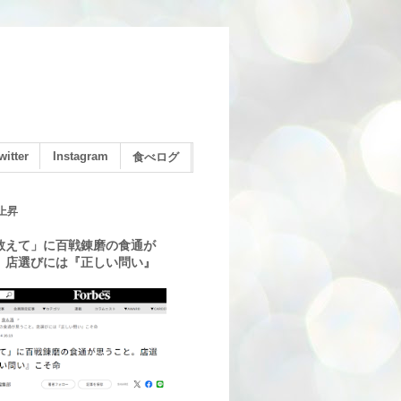
witter
Instagram
食べログ
上昇
教えて」に百戦錬磨の食通が
。店選びには『正しい問い』