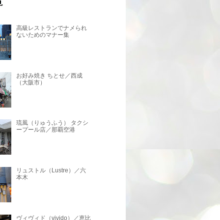
高級レストランでナメられ
ないためのマナー集
お好み焼き ちとせ／西成
（大阪市）
琉風（りゅうふう） タクシ
ープール店／那覇空港
リュストル（Lustre）／六
本木
ヴィヴィド（vivido）／恵比