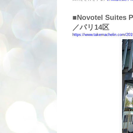
■
Novotel Suites P
／パリ14区
https://www.takemachelin.com/2019/