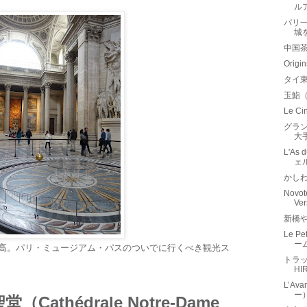
ル
パリ
城
中国
Orig
タイ
玉鮨
Le 
グラン
大
L'As
ェ
かし
Novote
Ve
新橋
Le P
ー
は割高。パリ・ミュージアム・パスのついでに行くべき観光ス
トラッ
H
L’Av
ー
聖堂（
Cathédrale Notre-Dame