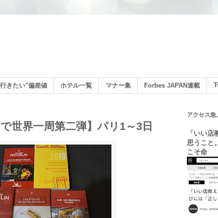
ン
T
行きたい"偏差値
ホテル一覧
マナー集
Forbes JAPAN連載
アクセス急
で世界一周第二弾】パリ1～3日
「いい店
思うこと
こそ命