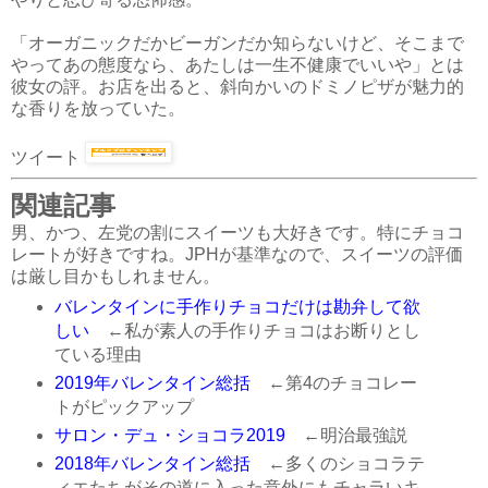
「オーガニックだかビーガンだか知らないけど、そこまで
やってあの態度なら、あたしは一生不健康でいいや」とは
彼女の評。お店を出ると、斜向かいのドミノピザが魅力的
な香りを放っていた。
ツイート
関連記事
男、かつ、左党の割にスイーツも大好きです。特にチョコ
レートが好きですね。JPHが基準なので、スイーツの評価
は厳し目かもしれません。
バレンタインに手作りチョコだけは勘弁して欲
しい
←私が素人の手作りチョコはお断りとし
ている理由
2019年バレンタイン総括
←第4のチョコレー
トがピックアップ
サロン・デュ・ショコラ2019
←明治最強説
2018年バレンタイン総括
←多くのショコラテ
ィエたちがその道に入った意外にもチャラいキ