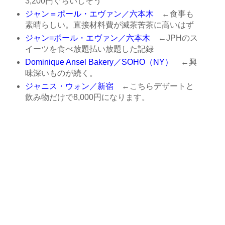
3,200円ぐらいしそう
ジャン＝ポール・エヴァン／六本木
←食事も
素晴らしい。直接材料費が滅茶苦茶に高いはず
ジャン=ポール・エヴァン／六本木
←JPHのス
イーツを食べ放題払い放題した記録
Dominique Ansel Bakery／SOHO（NY）
←興
味深いものが続く。
ジャニス・ウォン／新宿
←こちらデザートと
飲み物だけで8,000円になります。