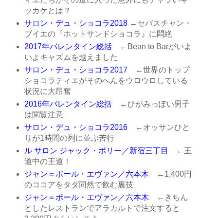
ッカケとは？
サロン・デュ・ショコラ2018
←セバスチャン・
ブイエの『ホットサンドショコラ』に悶絶
2017年バレンタイン総括
←Bean to Barがいよ
いよキャズムを越えました
サロン・デュ・ショコラ2017
←世界のトップ
ショコラティエがそのへんをウロウロしている
状況に大昂奮
2016年バレンタイン総括
←ひがみっぽい男子
は閲覧注意
サロン・デュ・ショコラ2016
←オッサンひと
りが1時間の列に並ぶ苦行
ル サロン ジャック・ボリー／新宿三丁目
←王
道中の王道！
ジャン＝ポール・エヴァン／六本木
←1,400円
のココアをタダ同然で飲む裏技
ジャン＝ポール・エヴァン／六本木
←きちん
としたレストランでアラカルトで注文すると