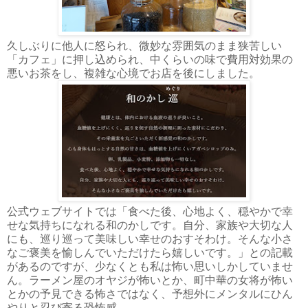
久しぶりに他人に怒られ、微妙な雰囲気のまま狭苦しい
「カフェ」に押し込められ、中くらいの味で費用対効果の
悪いお茶をし、複雑な心境でお店を後にしました。
公式ウェブサイトでは「食べた後、心地よく、穏やかで幸
せな気持ちになれる和のかしです。自分、家族や大切な人
にも、巡り巡って美味しい幸せのおすそわけ。そんな小さ
なご褒美を愉しんでいただけたら嬉しいです。」との記載
があるのですが、少なくとも私は怖い思いしかしていませ
ん。ラーメン屋のオヤジが怖いとか、町中華の女将が怖い
とかの予見できる怖さではなく、予想外にメンタルにひん
やりと忍び寄る恐怖感。