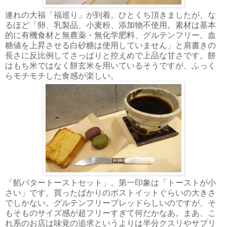
連れの大福「福巡り」が到着。ひとくち頂きましたが、な
るほど「卵、乳製品、小麦粉、添加物不使用。素材は基本
的に有機食材と無農薬・無化学肥料、グルテンフリー。血
糖値を上昇させる白砂糖は使用していません」と肩書きの
長さに反比例してさっぱりと控えめで上品な甘さです。餅
はもち米ではなく餅玄米を用いているそうですが、ふっく
らモチモチした食感が楽しい。
「餡バタートーストセット」。第一印象は「トーストが小
さい」です。買ったばかりのポストイットぐらいの大きさ
でしかない。グルテンフリーブレッドらしいのですが、そ
もそものサイズ感が超フリーすぎて何だかなあ。まあ、こ
れ系のお店は味覚の追求というよりは半分クスリやサプリ