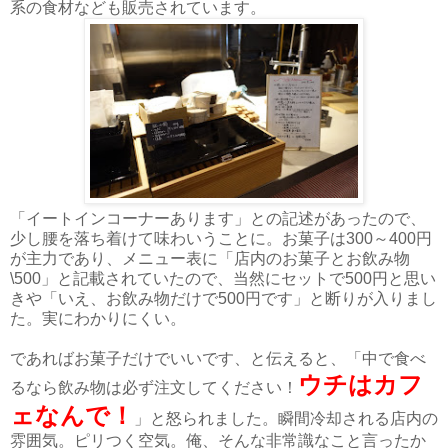
系の食材なども販売されています。
「イートインコーナーあります」との記述があったので、
少し腰を落ち着けて味わいうことに。お菓子は300～400円
が主力であり、メニュー表に「店内のお菓子とお飲み物
\500」と記載されていたので、当然にセットで500円と思い
きや「いえ、お飲み物だけで500円です」と断りが入りまし
た。実にわかりにくい。
であればお菓子だけでいいです、と伝えると、「中で食べ
ウチはカフ
るなら飲み物は必ず注文してください！
ェなんで！
」と怒られました。瞬間冷却される店内の
雰囲気。ピリつく空気。俺、そんな非常識なこと言ったか