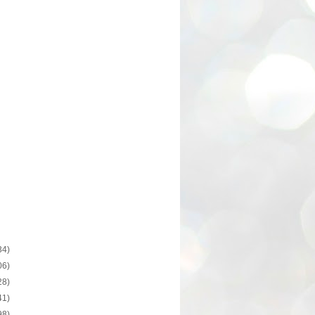
34)
06)
28)
41)
98)