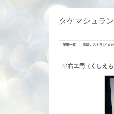
タケマシュラ
記事一覧
高級レストラン"また
串右エ門（くしえも