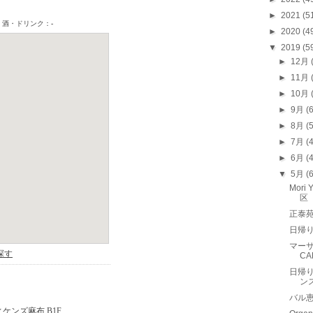
►
2021
(5
►
2020
(4
▼
2019
(5
►
12月
►
11月
►
10月
►
9月
(
►
8月
(
►
7月
(
►
6月
(
▼
5月
(
Mor
区
正泰
日帰り
マーサ
CA
日帰り
ン
バル恵