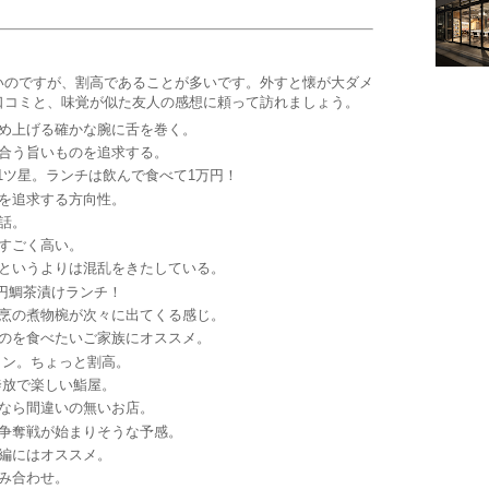
いのですが、割高であることが多いです。外すと懐が大ダメ
口コミと、味覚が似た友人の感想に頼って訪れましょう。
め上げる確かな腕に舌を巻く。
合う旨いものを追求する。
1ツ星。ランチは飲んで食べて1万円！
を追求する方向性。
話。
すごく高い。
というよりは混乱をきたしている。
0円鯛茶漬けランチ！
烹の煮物椀が次々に出てくる感じ。
のを食べたいご家族にオススメ。
ン。ちょっと割高。
放で楽しい鮨屋。
なら間違いの無いお店。
争奪戦が始まりそうな予感。
編にはオススメ。
み合わせ。