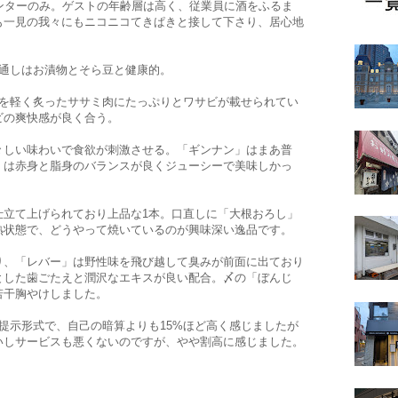
ンターのみ。ゲストの年齢層は高く、従業員に酒をふるま
も一見の我々にもニコニコてきぱきと接して下さり、居心地
。お通しはお漬物とそら豆と健康的。
面を軽く炙ったササミ肉にたっぷりとワサビが載せられてい
ビの爽快感が良く合う。
々しい味わいで食欲が刺激させる。「ギンナン」はまあ普
」は赤身と脂身のバランスが良くジューシーで美味しかっ
仕立て上げられており上品な1本。口直しに「大根おろし」
熟状態で、どうやって焼いているのが興味深い逸品です。
り、「レバー」は野性味を飛び越して臭みが前面に出ており
とした歯ごたえと潤沢なエキスが良い配合。〆の「ぼんじ
若干胸やけしました。
提示形式で、自己の暗算よりも15%ほど高く感じましたが
いしサービスも悪くないのですが、やや割高に感じました。