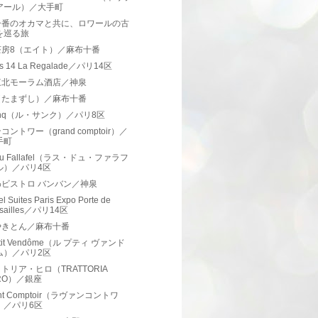
アール）／大手町
一番のオカマと共に、ロワールの古
を巡る旅
茶房8（エイト）／麻布十番
ins 14 La Regalade／パリ14区
東北モーラム酒店／神泉
（たまずし）／麻布十番
Cinq（ル・サンク）／パリ8区
コントワー（grand comptoir）／
手町
 du Fallafel（ラス・ドュ・ファラフ
ル）／パリ4区
わビストロ バンバン／神泉
l Suites Paris Expo Porte de
rsailles／パリ14区
やきとん／麻布十番
etit Vendôme（ル プティ ヴァンド
ム）／パリ2区
トリア・ヒロ（TRATTORIA
IRO）／銀座
ant Comptoir（ラヴァンコントワ
）／パリ6区