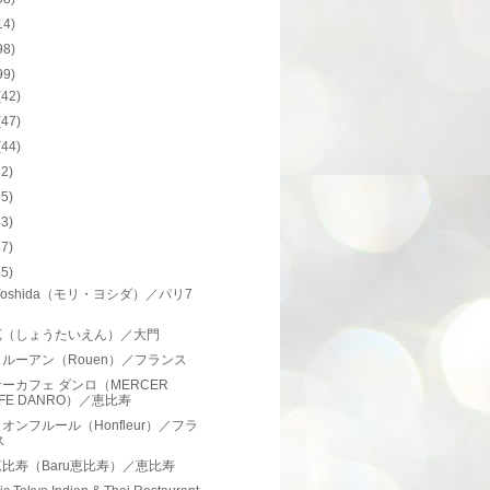
14)
98)
99)
(42)
(47)
(44)
62)
55)
43)
47)
65)
i Yoshida（モリ・ヨシダ）／パリ7
苑（しょうたいえん）／大門
ルーアン（Rouen）／フランス
ーカフェ ダンロ（MERCER
FE DANRO）／恵比寿
オンフルール（Honfleur）／フラ
ス
比寿（Baru恵比寿）／恵比寿