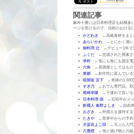
関連記事
麻布十番には日本料理店も結構多
ージを受けるので、信頼のおける
かどわき
←高級食材をまと
あらいかわ
←とにかく酒に
御料理 辻
←デビュー1年で
ふくだ
←完成された簡素さ
幸村
←兎にも角にも固定電
六角
←居酒屋としてはもの
東郷
←創作性に富んでいる
暗闇坂 宮下
←奇跡の1,60
すぎ乃
←おでん専門店。割
尾崎幸隆
←子連れで旨いも
日本料理 徳
←石垣牛がメイ
鮓職人 秦野よしき
←自由奔
おざき
←外国人を接待する
たきや
←世界中からの予約
天冨良よこ田
←天ぷら入門
六覺燈
←泡と揚げ物との組