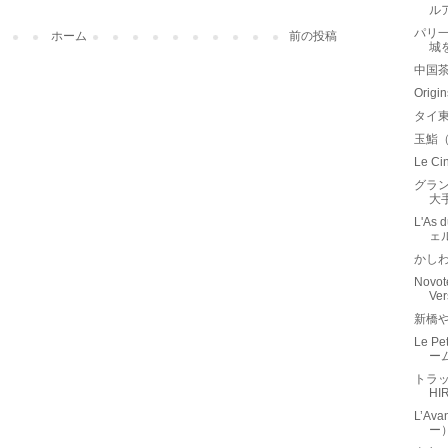
ル
パリ
ホーム
前の投稿
城
中国
Orig
タイ
玉鮨
Le 
グラン
大
L'As
ェ
かし
Novote
Ve
新橋
Le P
ー
トラッ
H
L’Av
ー