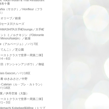
ic Tokyo Indian & Thai Restaurant
麻布十番
uaNa（サカナ）／Honfleur（フラ
ス）
とオリーブ／銀座
日セーヌ川クルーズ
YAMASHITA大手町lounge／大手町
ント ミノルナキジン（l'Odorante
r MinoruNakijin）／銀座
ege（アルページュ）／パリ7区
（てんこ）／芝公園
ァーストクラスで世界一周第二弾】
リ4～6日
味坊（ヤンシャンアジボウ）／御徒
elais Gascon／パリ18区
肴 ゆきみさけ／中野
Pré Catelan（ル・プレ・カトラン）
パリ16区
蓬莱／伊丹空港（大阪）
ァーストクラスで世界一周第二弾】
リ1～3日
otemachi Kobebeef&Wine（トリプ