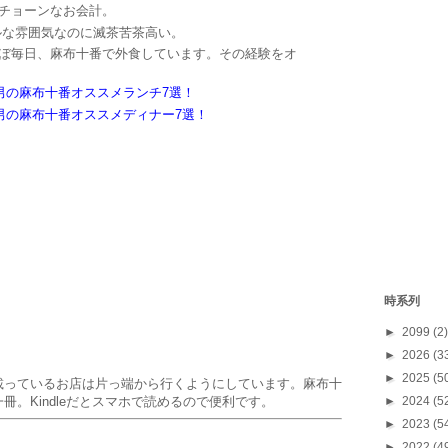
チョーンなお会計。
な雰囲気なのに滅茶苦茶高い。
毎日、麻布十番で外食しています。その経験をオ
男の麻布十番オススメランチ7選！
た男の麻布十番オススメディナー7選！
時系列
►
2099
(2)
►
2026
(3
►
2025
(5
載っているお店は片っ端から行くようにしています。麻布十
。Kindleだとスマホで読めるので便利です。
►
2024
(5
►
2023
(5
►
2022
(4