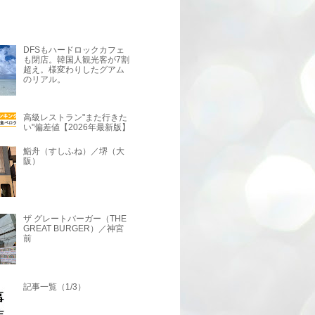
DFSもハードロックカフェ
も閉店。韓国人観光客が7割
超え。様変わりしたグアム
のリアル。
高級レストラン"また行きた
い"偏差値【2026年最新版】
鮨舟（すしふね）／堺（大
阪）
ザ グレートバーガー（THE
GREAT BURGER）／神宮
前
記事一覧（1/3）