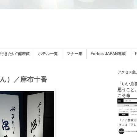
ン
T
行きたい"偏差値
ホテル一覧
マナー集
Forbes JAPAN連載
アクセス急
ん）／麻布十番
「いい店
思うこと
こそ命