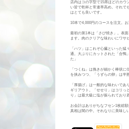
店内はコの字型で15席ほどのカウ
い皆で乾杯と常連率高め。それで
はとても良いです。
10本で4,000円のコースを注文
最初の第1本は「さび焼き」。表
ます。肉のクリアな味わいにワサ
「ハツ」はこれぞ心臓といった猛
通。大ぶりにカットされた「合鴨
た」
「つくね」は挽きが細かく棒状に
を挟みつつ、「うずらの卵」は半
「厚揚げ」は一般的な味わいであ
ギリアウト。「せせり」はコリっ
り」は最大級に塩が振られており
お会計はありがちなフセン1枚総額
真相は闇の中。それなりに美味し