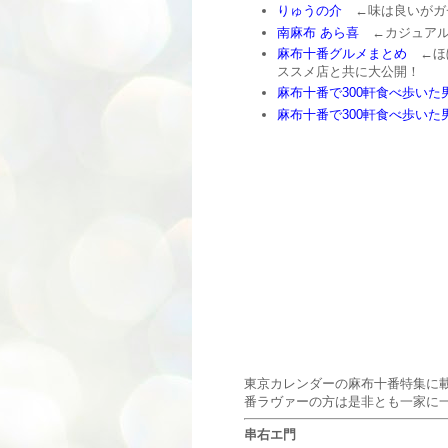
りゅうの介
←味は良いがガ
南麻布 あら喜
←カジュアル
麻布十番グルメまとめ
←ほぼ
ススメ店と共に大公開！
麻布十番で300軒食べ歩いた
麻布十番で300軒食べ歩い
東京カレンダーの麻布十番特集に
番ラヴァーの方は是非とも一家に一冊
串右エ門