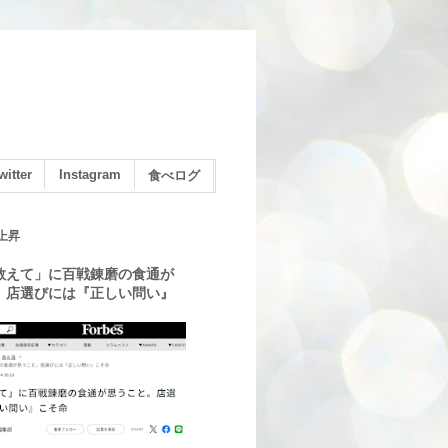
witter
Instagram
食べログ
上昇
教えて」に百戦錬磨の食通が
。店選びには『正しい問い』