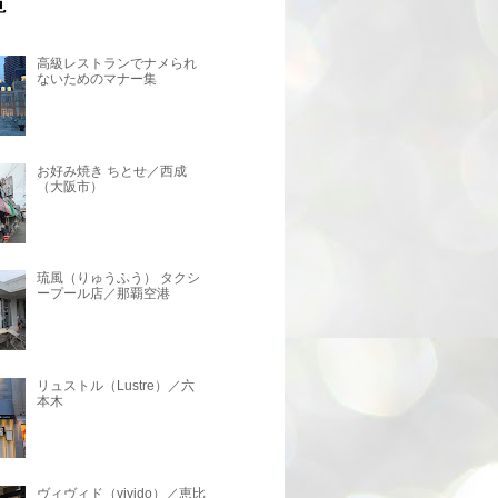
高級レストランでナメられ
ないためのマナー集
お好み焼き ちとせ／西成
（大阪市）
琉風（りゅうふう） タクシ
ープール店／那覇空港
リュストル（Lustre）／六
本木
ヴィヴィド（vivido）／恵比