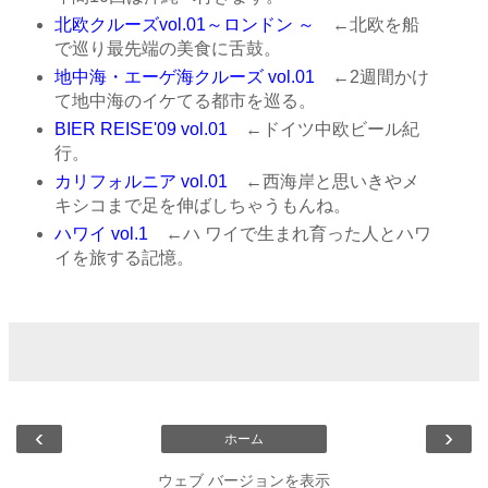
北欧クルーズvol.01～ロンドン ～
←北欧を船
で巡り最先端の美食に舌鼓。
地中海・エーゲ海クルーズ vol.01
←2週間かけ
て地中海のイケてる都市を巡る。
BIER REISE'09 vol.01
←ドイツ中欧ビール紀
行。
カリフォルニア vol.01
←西海岸と思いきやメ
キシコまで足を伸ばしちゃうもんね。
ハワイ vol.1
←ハ ワイで生まれ育った人とハワ
イを旅する記憶。
‹
›
ホーム
ウェブ バージョンを表示