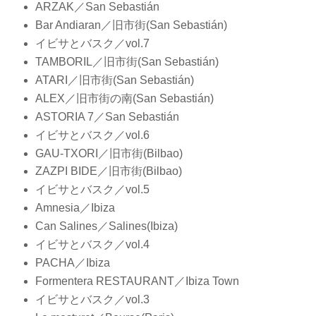
ARZAK／San Sebastián
Bar Andiaran／旧市街(San Sebastián)
イビサとバスク／vol.7
TAMBORIL／旧市街(San Sebastián)
ATARI／旧市街(San Sebastián)
ALEX／旧市街の南(San Sebastián)
ASTORIA 7／San Sebastián
イビサとバスク／vol.6
GAU-TXORI／旧市街(Bilbao)
ZAZPI BIDE／旧市街(Bilbao)
イビサとバスク／vol.5
Amnesia／Ibiza
Can Salines／Salines(Ibiza)
イビサとバスク／vol.4
PACHA／Ibiza
Formentera RESTAURANT／Ibiza Town
イビサとバスク／vol.3