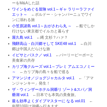
ーをM&Aした話
ワインをめぐる冒険 vol.1～ギャ ラリーラファイ
エット～
←ボルドー・シャンパーニュでワイ
ンに溺れる旅
小笠原諸島 vol.1～おがさわら丸 ～
←船でしか
行けない東京都でイルカと暮らす
屋久島 vol.1
←縄 文杉？ハァ？
飛騨高山・白川郷そして SKE48 vol.1
←白川
郷は中国人だらけな旅
イビサとバスク／ vol.1
←パーリーピーポーと
美食家の共存
カリブ海クルーズ vol.1～プレミ アムエコノミー
～
←カリブ海の島々を船で巡る
アマンジオ／ジョグジャカルタ vol.1
←「アマ
ンジャンキー」発生！
ザ・ウィンザーホテル洞爺リ ゾート&スパ／洞
爺湖 vol.1
←日本でも本気の美食旅。
最も効率よくダイブマスターに なる vol.01
←
年間10回は沖縄へ行きます。