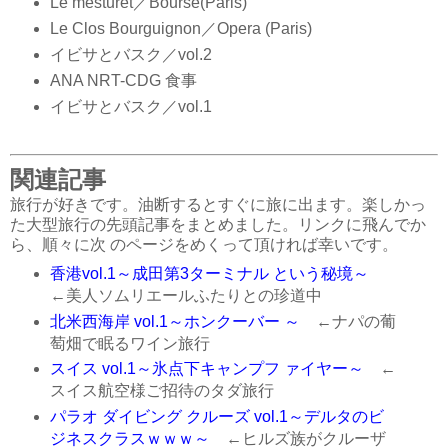
Le mesturet／Bourse(Paris)
Le Clos Bourguignon／Opera (Paris)
イビサとバスク／vol.2
ANA NRT-CDG 食事
イビサとバスク／vol.1
関連記事
旅行が好きです。油断するとすぐに旅に出ます。楽しかっ
た大型旅行の先頭記事をまとめました。リンクに飛んでか
ら、順々に次 のページをめくって頂ければ幸いです。
香港vol.1～成田第3ターミナル という秘境～
←美人ソムリエールふたりとの珍道中
北米西海岸 vol.1～ホンクーバー ～
←ナパの葡
萄畑で眠るワイン旅行
スイス vol.1～氷点下キャンプフ ァイヤー～
←
スイス航空様ご招待のタダ旅行
パラオ ダイビング クルーズ vol.1～デルタのビ
ジネスクラスｗｗｗ～
←ヒルズ族がクルーザ