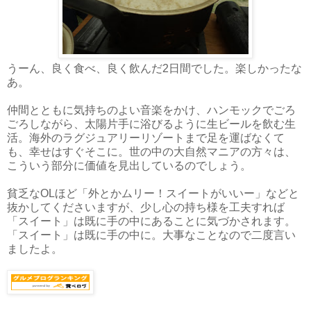
うーん、良く食べ、良く飲んだ2日間でした。楽しかったな
あ。
仲間とともに気持ちのよい音楽をかけ、ハンモックでごろ
ごろしながら、太陽片手に浴びるように生ビールを飲む生
活。海外のラグジュアリーリゾートまで足を運ばなくて
も、幸せはすぐそこに。世の中の大自然マニアの方々は、
こういう部分に価値を見出しているのでしょう。
貧乏なOLほど「外とかムリー！スイートがいいー」などと
抜かしてくださいますが、少し心の持ち様を工夫すれば
「スイート」は既に手の中にあることに気づかされます。
「スイート」は既に手の中に。大事なことなので二度言い
ましたよ。