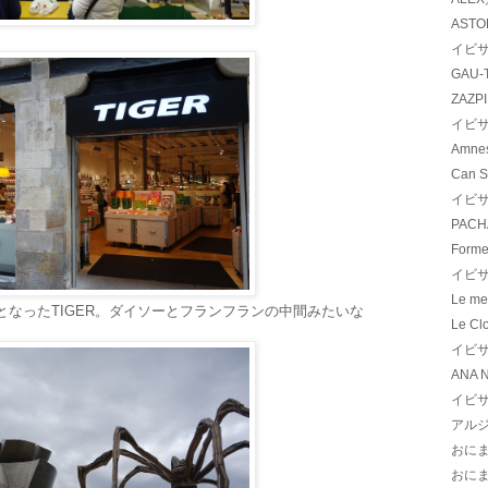
ASTOR
イビサ
GAU-
ZAZP
イビサ
Amnes
Can S
イビサ
PACH
Forme
イビサ
Le me
なったTIGER。ダイソーとフランフランの中間みたいな
Le Cl
イビサ
ANA 
イビサ
アル
おに
おに