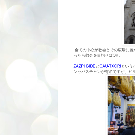
全ての中心が教会とその広場に置
ったら教会を目指せばOK。
ZAZPI BIDE
と
GAU-TXORI
という
ンセバスチャンが有名ですが、ビ