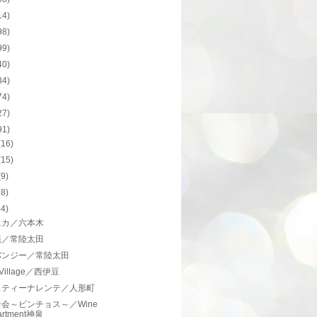
14)
98)
99)
40)
34)
74)
27)
91)
(16)
(15)
(9)
18)
44)
ニカ／六本木
庵／常陸太田
バンジー／常陸太田
 Village／西伊豆
スティーナレンテ／人形町
会～ピンチョス～／Wine
artment神泉