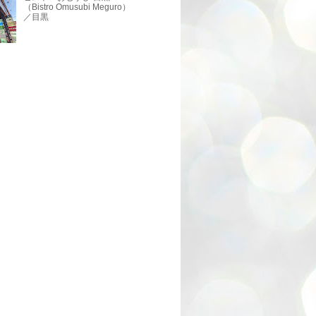
（Bistro Omusubi Meguro）
／目黒