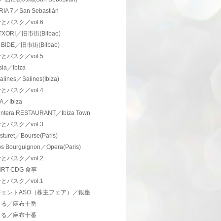
IA 7／San Sebastián
とバスク／vol.6
TXORI／旧市街(Bilbao)
I BIDE／旧市街(Bilbao)
とバスク／vol.5
ia／Ibiza
alines／Salines(Ibiza)
とバスク／vol.4
A／Ibiza
ntera RESTAURANT／Ibiza Town
とバスク／vol.3
sturet／Bourse(Paris)
os Bourguignon／Opera(Paris)
とバスク／vol.2
NRT-CDG 食事
とバスク／vol.1
ジェントASO（株主フェア）／銀座
まる／麻布十番
まる／麻布十番