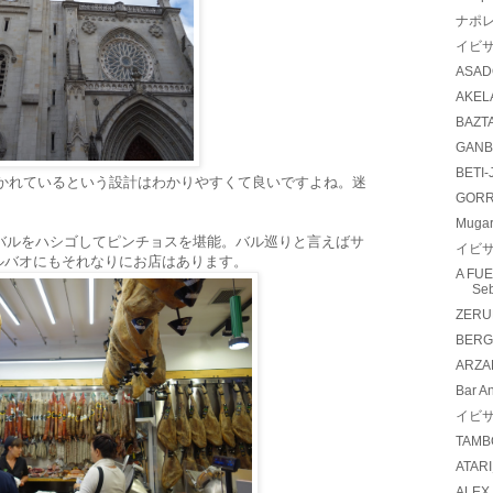
ナポ
イビサ
ASAD
AKEL
BAZT
GANB
BETI-
かれているという設計はわかりやすくて良いですよね。迷
GORR
Mugar
バルをハシゴしてピンチョスを堪能。バル巡りと言えばサ
イビサ
ルバオにもそれなりにお店はあります。
A FU
Seb
ZERU
BERGA
ARZA
Bar A
イビサ
TAMB
ATAR
ALEX