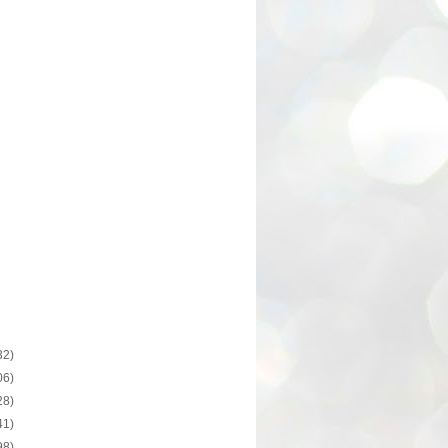
32)
06)
28)
41)
98)