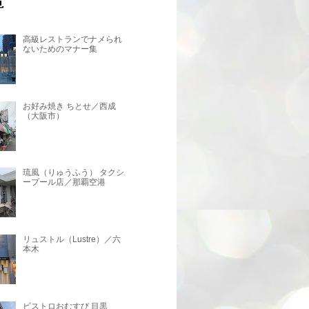
高級レストランでナメられ
ないためのマナー集
お好み焼き ちとせ／西成
（大阪市）
琉風（りゅうふう） タクシ
ープール店／那覇空港
リュストル（Lustre）／六
本木
ビストロおむすび 目黒