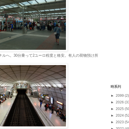
ルへ。30分乗って2ユーロ程度と格安。有人の荷物預け所
時系列
►
2099
(2)
►
2026
(3
►
2025
(5
►
2024
(5
►
2023
(5
►
2022
(4