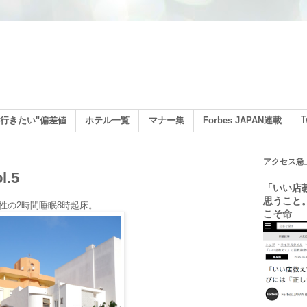
ン
T
行きたい"偏差値
ホテル一覧
マナー集
Forbes JAPAN連載
アクセス急
.5
「いい店
思うこと
性の2時間睡眠8時起床。
こそ命