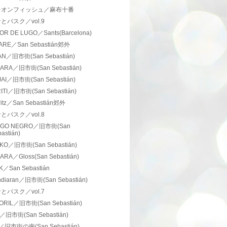
レオンフィッシュ／麻布十番
とバスク／vol.9
OR DE LUGO／Sants(Barcelona)
ARE／San Sebastián郊外
AN／旧市街(San Sebastián)
ARA／旧市街(San Sebastián)
JAI／旧市街(San Sebastián)
ITI／旧市街(San Sebastián)
itz／San Sebastián郊外
とバスク／vol.8
EGO NEGRO／旧市街(San
astián)
KO／旧市街(San Sebastián)
RA／Gloss(San Sebastián)
K／San Sebastián
ndiaran／旧市街(San Sebastián)
とバスク／vol.7
ORIL／旧市街(San Sebastián)
I／旧市街(San Sebastián)
／旧市街の南(San Sebastián)