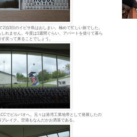
て2泊3日のイビサ島はおしまい。極めて忙しい旅でした。
もしれません。今度は1週間ぐらい、アパートを借りて暮ら
必ず戻って来ることでしょう。
LCCでビルバオへ。元々は港湾工業地帯として発展したの
再ブレイク。空港もなんだかお洒落である。