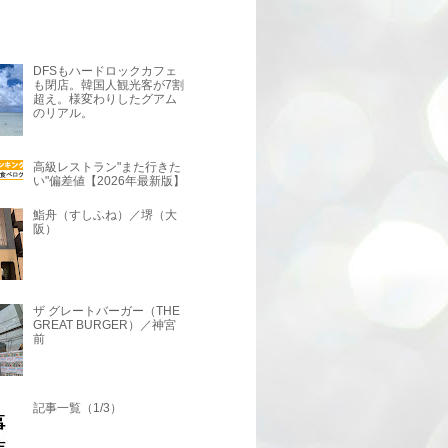
DFSもハードロックカフェ
も閉店。韓国人観光客が7割
超え。様変わりしたグアム
のリアル。
高級レストラン"また行きた
い"偏差値【2026年最新版】
鮨舟（すしふね）／堺（大
阪）
ザ グレートバーガー（THE
GREAT BURGER）／神宮
前
記事一覧（1/3）