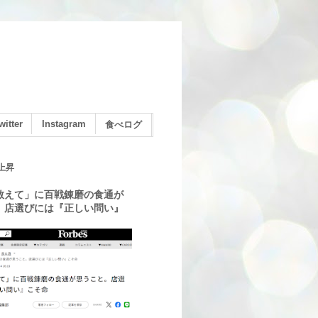
witter
Instagram
食べログ
上昇
教えて」に百戦錬磨の食通が
。店選びには『正しい問い』