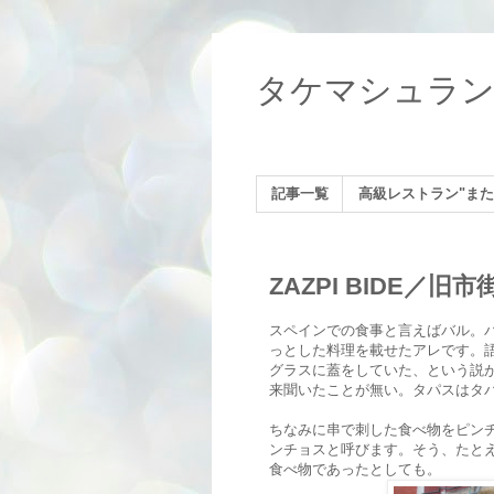
タケマシュラ
記事一覧
高級レストラン"また
ZAZPI BIDE／旧市街(
スペインでの食事と言えばバル。
っとした料理を載せたアレです。
グラスに蓋をしていた、という説
来聞いたことが無い。タパスはタ
ちなみに串で刺した食べ物をピン
ンチョスと呼びます。そう、たと
食べ物であったとしても。