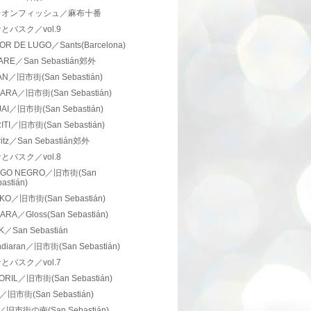
レオンフィッシュ／麻布十番
とバスク／vol.9
OR DE LUGO／Sants(Barcelona)
ARE／San Sebastián郊外
AN／旧市街(San Sebastián)
ARA／旧市街(San Sebastián)
JAI／旧市街(San Sebastián)
ITI／旧市街(San Sebastián)
itz／San Sebastián郊外
とバスク／vol.8
EGO NEGRO／旧市街(San
astián)
KO／旧市街(San Sebastián)
RA／Gloss(San Sebastián)
K／San Sebastián
ndiaran／旧市街(San Sebastián)
とバスク／vol.7
ORIL／旧市街(San Sebastián)
I／旧市街(San Sebastián)
／旧市街の南(San Sebastián)