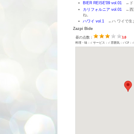
BIER REISE'09 vol.01
←ド
カリフォルニア vol.01
←西海
ね。
ハワイ vol.1
←ハ ワイで生
Zazpi Bide