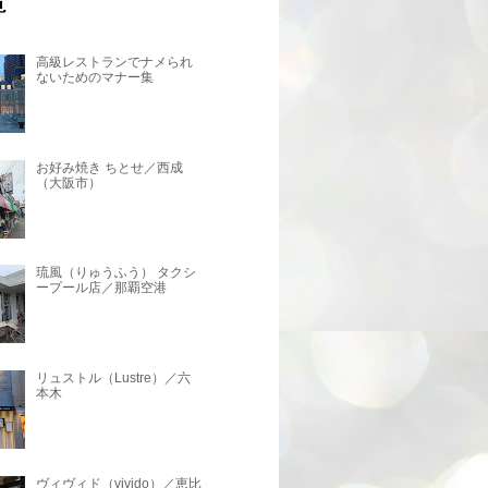
高級レストランでナメられ
ないためのマナー集
お好み焼き ちとせ／西成
（大阪市）
琉風（りゅうふう） タクシ
ープール店／那覇空港
リュストル（Lustre）／六
本木
ヴィヴィド（vivido）／恵比