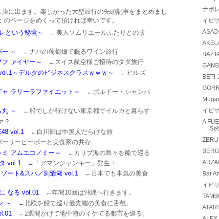
ナポ
に旅に出ます。楽しかった大型旅行の先頭記事をまとめまし
 のページをめくって頂ければ幸いです。
イビサ
ASAD
ナル という秘境～
←美人ソムリエールふたりとの珍
AKEL
バー ～
←ナパの葡萄畑で眠るワイン旅行
BAZT
ンプフ ァイヤー～
←スイス航空様ご招待のタダ旅行
GANB
vol.1～デルタのビジネスクラスｗｗｗ～
←ヒルズ
BETI-
話
GORR
～ギャ ラリーラファイエット～
←ボルドー・シャンパ
Mugar
ら丸 ～
←船でしか行けない東京都でイルカと暮らす
イビサ
ァ？
A FU
Seb
 vol.1
←白川郷は中国人だらけな旅
ZERU
ーリーピーポーと美食家の共存
BERGA
プレミ アムエコノミー～
←カリブ海の島々を船で巡る
ARZA
vol.1
←「アマンジャンキー」発生！
ート&スパ／洞爺湖 vol.1
←日本でも本気の美食
Bar A
イビサ
る vol.01
←年間10回は沖縄へ行きます。
TAMB
ン ～
←北欧を船で巡り最先端の美食に舌鼓。
ATAR
.01
←2週間かけて地中海のイケてる都市を巡る。
ALEX