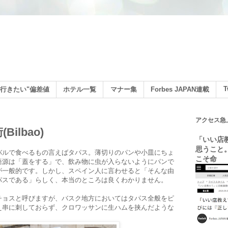
ン
T
行きたい"偏差値
ホテル一覧
マナー集
Forbes JAPAN連載
アクセス急
Bilbao)
「いい店
思うこと
バルで食べるもの言えばタパス。薄切りのパンや小皿にちょ
こそ命
語源は「蓋をする」で、飲み物に虫が入らないようにパンで
が一般的です。しかし、スペイン人に言わせると「そんな由
パスである」らしく、本当のところは良くわかりません。
チョスと呼びますが、バスク地方においてはタパス全般をピ
え串に刺しておらず、クロワッサンに生ハムを挟んだような