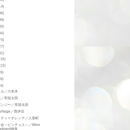
14)
98)
99)
40)
34)
74)
27)
91)
(16)
(15)
(9)
18)
44)
ニカ／六本木
庵／常陸太田
バンジー／常陸太田
 Village／西伊豆
スティーナレンテ／人形町
会～ピンチョス～／Wine
artment神泉