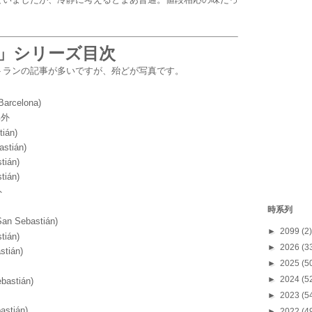
」シリーズ目次
トランの記事が多いですが、殆どが写真です。
rcelona)
郊外
ián)
tián)
ián)
ián)
外
時系列
 Sebastián)
►
2099
(2)
ián)
►
2026
(3
tián)
►
2025
(5
►
2024
(5
astián)
►
2023
(5
stián)
►
2022
(4