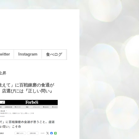
witter
Instagram
食べログ
上昇
教えて」に百戦錬磨の食通が
。店選びには『正しい問い』