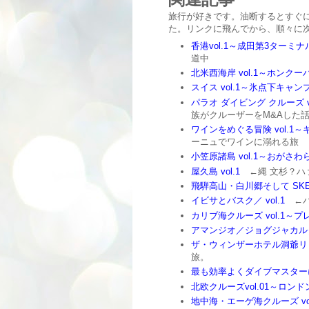
旅行が好きです。油断するとすぐ
た。リンクに飛んでから、順々に次
香港vol.1～成田第3ターミ
道中
北米西海岸 vol.1～ホンクー
スイス vol.1～氷点下キャ
パラオ ダイビング クルーズ 
族がクルーザーをM&Aした
ワインをめぐる冒険 vol.1
ーニュでワインに溺れる旅
小笠原諸島 vol.1～おがさわ
屋久島 vol.1
←縄 文杉？ハ
飛騨高山・白川郷そして SKE48
イビサとバスク／ vol.1
←パ
カリブ海クルーズ vol.1～
アマンジオ／ジョグジャカルタ 
ザ・ウィンザーホテル洞爺リ ゾ
旅。
最も効率よくダイブマスターに な
北欧クルーズvol.01～ロンド
地中海・エーゲ海クルーズ vol