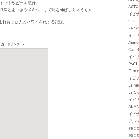
イツ中欧ビール紀行。
ASTOR
岸と思いきやメキシコまで足を伸ばしちゃうもん
イビサ
GAU-
まれ育った人とハワイを旅する記憶。
ZAZP
イビサ
Amnes
Can S
イビサ
PACH
Forme
イビサ
Le me
Le Cl
イビサ
ANA 
イビサ
アル
おに
おに