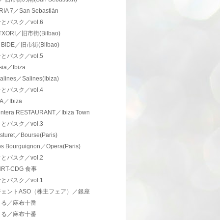
IA 7／San Sebastián
とバスク／vol.6
TXORI／旧市街(Bilbao)
I BIDE／旧市街(Bilbao)
とバスク／vol.5
ia／Ibiza
alines／Salines(Ibiza)
とバスク／vol.4
A／Ibiza
ntera RESTAURANT／Ibiza Town
とバスク／vol.3
sturet／Bourse(Paris)
os Bourguignon／Opera(Paris)
とバスク／vol.2
NRT-CDG 食事
とバスク／vol.1
ジェントASO（株主フェア）／銀座
まる／麻布十番
まる／麻布十番