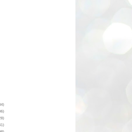
34)
06)
28)
41)
98)