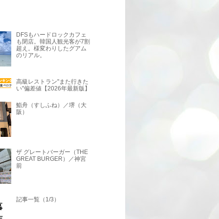
DFSもハードロックカフェ
も閉店。韓国人観光客が7割
超え。様変わりしたグアム
のリアル。
高級レストラン"また行きた
い"偏差値【2026年最新版】
鮨舟（すしふね）／堺（大
阪）
ザ グレートバーガー（THE
GREAT BURGER）／神宮
前
記事一覧（1/3）