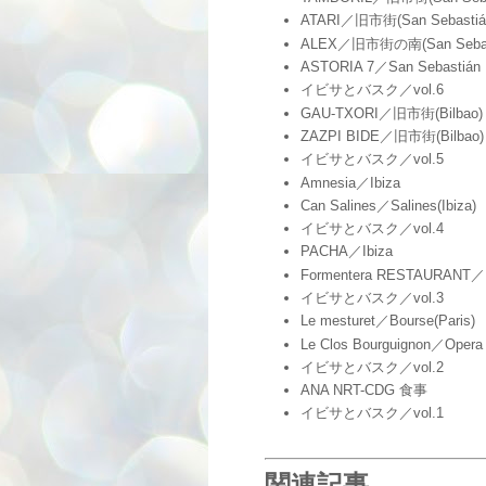
ATARI／旧市街(San Sebastiá
ALEX／旧市街の南(San Sebas
ASTORIA 7／San Sebastián
イビサとバスク／vol.6
GAU-TXORI／旧市街(Bilbao)
ZAZPI BIDE／旧市街(Bilbao)
イビサとバスク／vol.5
Amnesia／Ibiza
Can Salines／Salines(Ibiza)
イビサとバスク／vol.4
PACHA／Ibiza
Formentera RESTAURANT／I
イビサとバスク／vol.3
Le mesturet／Bourse(Paris)
Le Clos Bourguignon／Opera 
イビサとバスク／vol.2
ANA NRT-CDG 食事
イビサとバスク／vol.1
関連記事