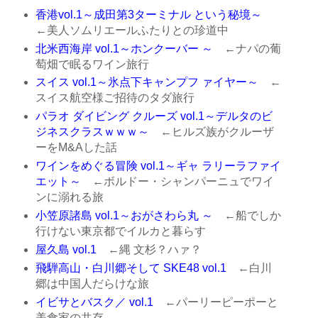
香港vol.1～成田第3ターミナル という秘境～
←美人ソムリエールふたりとの珍道中
北米西海岸 vol.1～ホンクーバー ～
←ナパの葡
萄畑で眠るワイン旅行
スイス vol.1～氷点下キャンプフ ァイヤー～
←
スイス航空様ご招待のタダ旅行
パラオ ダイビング クルーズ vol.1～デルタのビ
ジネスクラスｗｗｗ～
←ヒルズ族がクルーザ
ーをM&Aした話
ワインをめぐる冒険 vol.1～ギャ ラリーラファイ
エット～
←ボルドー・シャンパーニュでワイ
ンに溺れる旅
小笠原諸島 vol.1～おがさわら丸 ～
←船でしか
行けない東京都でイルカと暮らす
屋久島 vol.1
←縄 文杉？ハァ？
飛騨高山・白川郷そして SKE48 vol.1
←白川
郷は中国人だらけな旅
イビサとバスク／ vol.1
←パーリーピーポーと
美食家の共存