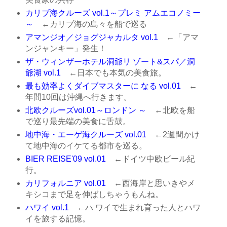
カリブ海クルーズ vol.1～プレミ アムエコノミー
～
←カリブ海の島々を船で巡る
アマンジオ／ジョグジャカルタ vol.1
←「アマ
ンジャンキー」発生！
ザ・ウィンザーホテル洞爺リ ゾート&スパ／洞
爺湖 vol.1
←日本でも本気の美食旅。
最も効率よくダイブマスターに なる vol.01
←
年間10回は沖縄へ行きます。
北欧クルーズvol.01～ロンドン ～
←北欧を船
で巡り最先端の美食に舌鼓。
地中海・エーゲ海クルーズ vol.01
←2週間かけ
て地中海のイケてる都市を巡る。
BIER REISE'09 vol.01
←ドイツ中欧ビール紀
行。
カリフォルニア vol.01
←西海岸と思いきやメ
キシコまで足を伸ばしちゃうもんね。
ハワイ vol.1
←ハ ワイで生まれ育った人とハワ
イを旅する記憶。