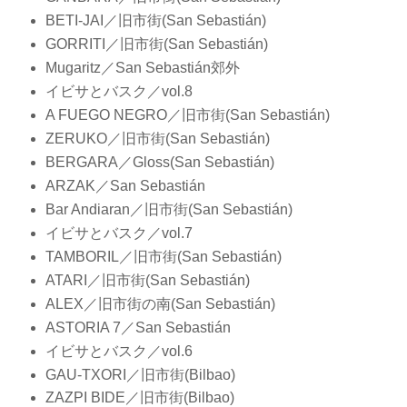
BETI-JAI／旧市街(San Sebastián)
GORRITI／旧市街(San Sebastián)
Mugaritz／San Sebastián郊外
イビサとバスク／vol.8
A FUEGO NEGRO／旧市街(San Sebastián)
ZERUKO／旧市街(San Sebastián)
BERGARA／Gloss(San Sebastián)
ARZAK／San Sebastián
Bar Andiaran／旧市街(San Sebastián)
イビサとバスク／vol.7
TAMBORIL／旧市街(San Sebastián)
ATARI／旧市街(San Sebastián)
ALEX／旧市街の南(San Sebastián)
ASTORIA 7／San Sebastián
イビサとバスク／vol.6
GAU-TXORI／旧市街(Bilbao)
ZAZPI BIDE／旧市街(Bilbao)