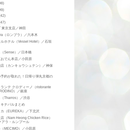
98)
99)
(42)
(47)
 東京支店／神田
mbra（ロンブラ）／六本木
ルホテル（Vessel Hotel）／石垣
（Sense）／日本橋
原おでん本店／小田原
酒店（カンキョウシュテン）／神保
の予約が取れた！日帰り弾丸京都の
ランテ クロディーノ（ristorante
RODINO）／銀座
（Tharros）／渋谷
・キナバルまとめ
カ（EUREKA）／下北沢
（Nam Heong Chicken Rice）
クアラ・ルンプール
（MECIMO）／小田原