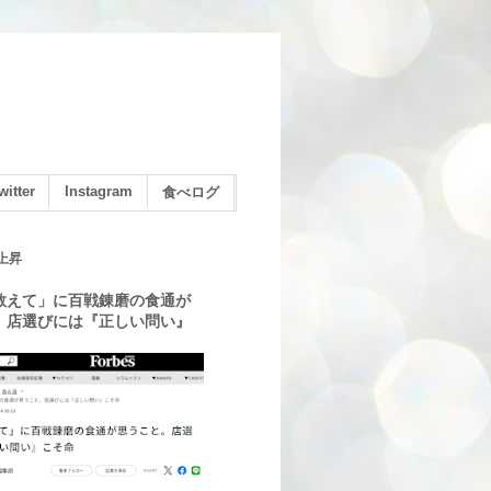
witter
Instagram
食べログ
上昇
教えて」に百戦錬磨の食通が
。店選びには『正しい問い』