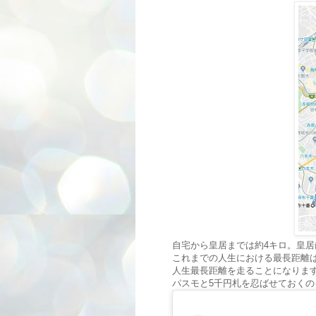
自宅から皇居までは約4キロ。皇居
これまでの人生における最長距離は
人生最長距離を走ることになりま
パスモと5千円札を忍ばせておくの