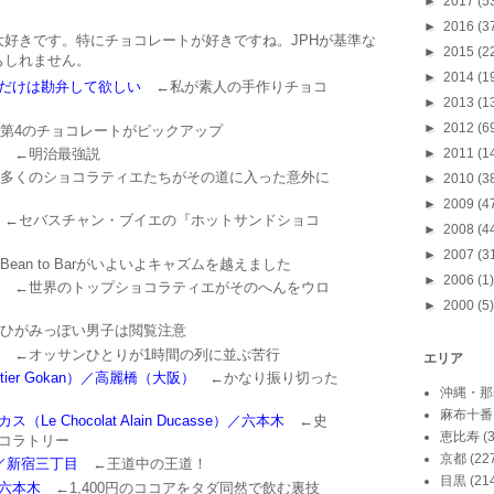
►
2017
(5
►
2016
(3
好きです。特にチョコレートが好きですね。JPHが基準な
►
2015
(2
もしれません。
►
2014
(1
だけは勘弁して欲しい
←私が素人の手作りチョコ
►
2013
(1
►
2012
(6
第4のチョコレートがピックアップ
←明治最強説
►
2011
(1
多くのショコラティエたちがその道に入った意外に
►
2010
(3
►
2009
(4
←セバスチャン・ブイエの『ホットサンドショコ
►
2008
(4
►
2007
(3
ean to Barがいよいよキャズムを越えました
►
2006
(1)
←世界のトップショコラティエがそのへんをウロ
►
2000
(5)
ひがみっぽい男子は閲覧注意
←オッサンひとりが1時間の列に並ぶ苦行
エリア
ier Gokan）／高麗橋（大阪）
←かなり振り切った
沖縄・那
麻布十番
 Chocolat Alain Ducasse）／六本木
←史
恵比寿
(
コラトリー
京都
(22
／新宿三丁目
←王道中の王道！
目黒
(21
六本木
←1,400円のココアをタダ同然で飲む裏技