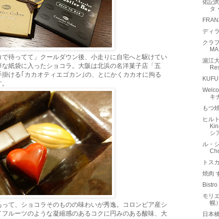
佑記肉骨
タ
FRA
ディ
クラフ
M
コで待ってて」クールダウン後、小走りに自宅へと駆けてい
滬江大飯
華な紙袋に入ったショコラ。大阪は北浜の名洋菓子店「五
Re
掛ける｢カカオティエゴカン｣の、とにかくカカオに拘る
KUF
す。
Welc
キ
もつ
ヒルト
K
シ
ル・
Ch
トスカ
焼肉 
Bis
モリエ
幌
あって、ショコラそのものの味わいが秀逸。コロンビア産シ
イフルーツのような凝縮感のあるコクに円みのある酸味、大
日本橋