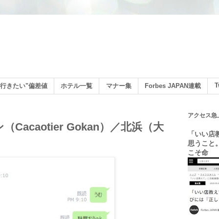
ン
T
行きたい"偏差値
ホテル一覧
マナー集
Forbes JAPAN連載
アクセス急
acaotier Gokan）／北浜（大
「いい店
思うこと
こそ命