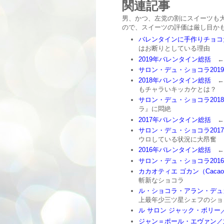
関連記事
男、かつ、左党の割にスイーツも大
ので、スイーツの評価は厳し目か
バレンタインに手作りチョコ
はお断りとしている理由
2019年バレンタイン総括
←
サロン・デュ・ショコラ2019
2018年バレンタイン総括
←
もチャラいキッカケとは？
サロン・デュ・ショコラ2018
ラ』に悶絶
2017年バレンタイン総括
←B
サロン・デュ・ショコラ2017
ウロしている状況に大昂奮
2016年バレンタイン総括
←
サロン・デュ・ショコラ2016
カカオティエ ゴカン（Cacaot
斬新なショコラ
ル・ショコラ・アラン・デュカス（Le
上最年少三ツ星シェフのショ
ル サロン ジャック・ボリー
ジャン＝ポール・エヴァン／