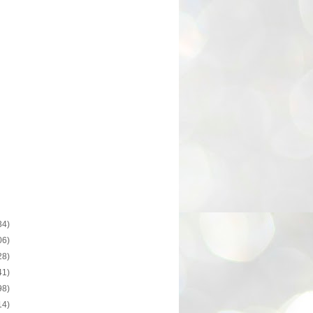
34)
06)
28)
41)
98)
14)