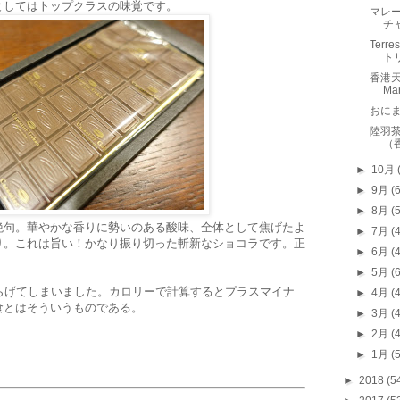
としてはトップクラスの味覚です。
マレ
チ
Terr
ト
香港天際
Ma
おに
陸羽茶室
（
►
10月
►
9月
(
►
8月
(
絶句。華やかな香りに勢いのある酸味、全体として焦げたよ
►
7月
(
り。これは旨い！かなり振り切った斬新なショコラです。正
►
6月
(
►
5月
(
らげてしまいました。カロリーで計算するとプラスマイナ
►
4月
(
食とはそういうものである。
►
3月
(
►
2月
(
►
1月
(
►
2018
(5