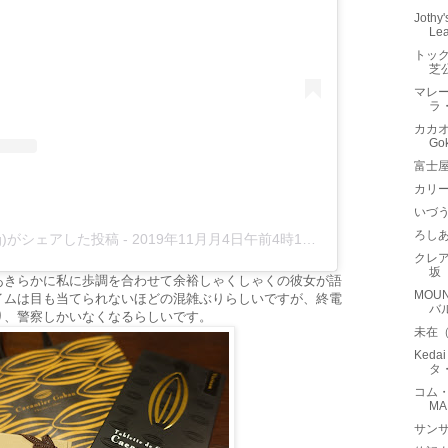
Jothy
Lea
トック
芝
マレ
ラ
カカオ
G
富士
カリ
いづ
ろし
chang)がシェアした投稿
-
2019年11月月4日午前4時19分PST
クレア
坂
あきらかに私に歩調を合わせて余裕しゃくしゃくの彼女が語
MOUN
イムは目も当てられないほどの混雑ぶりらしいですが、終電
バ
り、警察しかいなくなるらしいです。
未在
Keda
タ
コム・
MA
サンサ