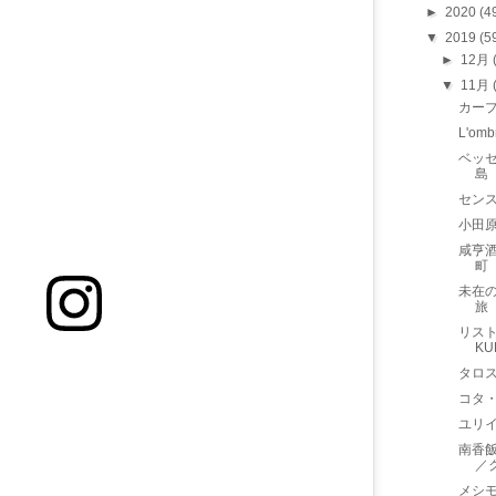
►
2020
(4
▼
2019
(5
►
12月
▼
11月
カープ
L'o
ベッセ
島
センス
小田
咸亨
町
未在
旅
リスト
KU
タロス
コタ
ユリイ
南香飯店
／
メシモ