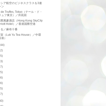
ーシア航空のビジネスクラスを3連
ャン
es de Truffes, Tokyo（テール・ド・
リュフ東京）／外苑前
萬豪酒店（Hong Kong SkyCity
rriott Hotel）／香港国際空港
まる／麻布十番
（Luk Yu Tea House）／中環
香港）
(44)
62)
55)
43)
47)
65)
46)
46)
45)
57)
40)