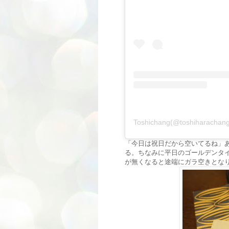
Toshichang(@toshihara
「今日は祝日だから空いてるね」
る。ちなみに平日のゴールデンタ
が無くなると途端にガラ空きとな