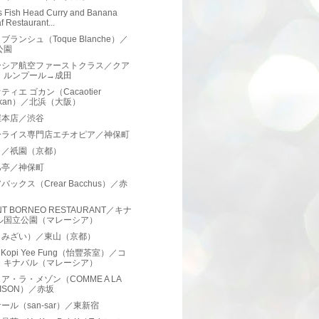
's Fish Head Curry and Banana
f Restaurant...
ブランシュ（Toque Blanche）／
公園
ーシア航空ファーストクラス／クア
・ルンプール→成田
ティエ ゴカン（Cacaotier
okan）／北浜（大阪）
屋本店／渋谷
ーライス専門店エチオピア／神保町
う／祇園（京都）
あ亭／神保町
バックス（Crear Bacchus）／赤
T BORNEO RESTAURANT／キナ
ル国立公園（マレーシア）
（みざい）／東山（京都）
i Kopi Yee Fung（怡豐茶室）／コ
・キナバル（マレーシア）
ア・ラ・メゾン（COMME A LA
ISON）／赤坂
ール（san-sar）／東新宿