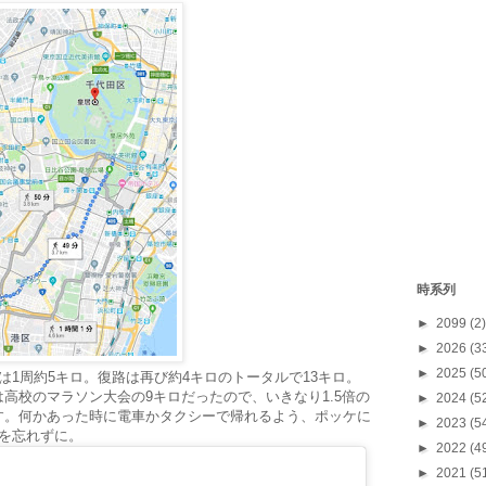
時系列
►
2099
(2)
►
2026
(3
►
2025
(5
は1周約5キロ。復路は再び約4キロのトータルで13キロ。
高校のマラソン大会の9キロだったので、いきなり1.5倍の
►
2024
(5
す。何かあった時に電車かタクシーで帰れるよう、ポッケに
►
2023
(5
を忘れずに。
►
2022
(4
►
2021
(5