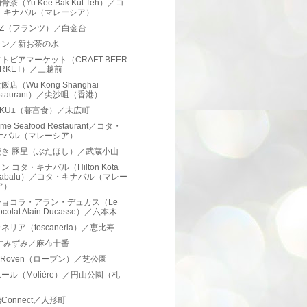
茶（Yu Kee Bak Kut Teh）／コ
・キナバル（マレーシア）
NZ（フランツ）／白金台
ラン／新お茶の水
トビアマーケット（CRAFT BEER
ARKET）／三越前
店（Wu Kong Shanghai
staurant）／尖沙咀（香港）
UKU±（暮富食）／末広町
ome Seafood Restaurant／コタ・
ナバル（マレーシア）
焼き 豚星（ぶたほし）／武蔵小山
ン コタ・キナバル（Hilton Kota
inabalu）／コタ・キナバル（マレー
ア）
ショコラ・アラン・デュカス（Le
ocolat Alain Ducasse）／六本木
ネリア（toscaneria）／恵比寿
すみずみ／麻布十番
tro Roven（ローブン）／芝公園
ール（Molière）／円山公園（札
）
Connect／人形町